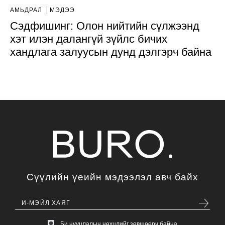
АМЬДРАЛ
МЭДЭЭ
Сэдфишинг: Олон нийтийн сүлжээнд
хэт илэн далангүй зүйлс бичих
хандлага залуусын дунд дэлгэрч байна
Сүүлийн үеийн мэдээлэл авч байх
Би нууцлалын нөхцлийг зөвшөөрч байна