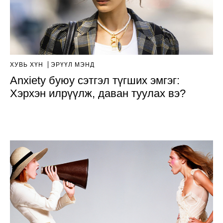
ХУВЬ ХҮН
ЭРҮҮЛ МЭНД
Anxiety буюу сэтгэл түгших эмгэг:
Хэрхэн илрүүлж, даван туулах вэ?