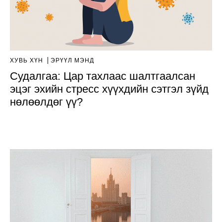
ХУВЬ ХҮН
ЭРҮҮЛ МЭНД
Судалгаа: Цар тахлаас шалтгаалсан
эцэг эхийн стресс хүүхдийн сэтгэл зүйд
нөлөөлдөг үү?