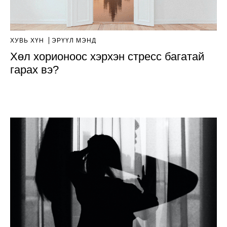
ХУВЬ ХҮН
ЭРҮҮЛ МЭНД
Хөл хорионоос хэрхэн стресс багатай
гарах вэ?