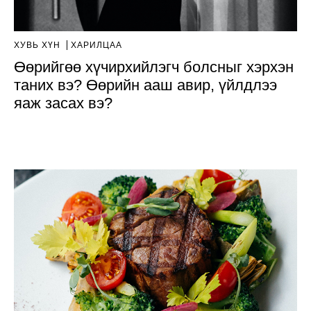
ХУВЬ ХҮН
ХАРИЛЦАА
Өөрийгөө хүчирхийлэгч болсныг хэрхэн
таних вэ? Өөрийн ааш авир, үйлдлээ
яаж засах вэ?