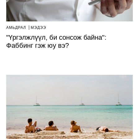
АМЬДРАЛ
МЭДЭЭ
"Үргэлжлүүл, би сонсож байна":
Фаббинг гэж юу вэ?