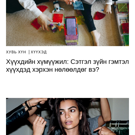
ХУВЬ ХҮН
ХҮҮХЭД
Хүүхдийн хүмүүжил: Сэтгэл зүйн гэмтэл
хүүхдэд хэрхэн нөлөөлдөг вэ?