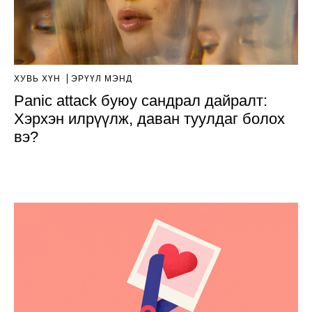
ХУВЬ ХҮН
ЭРҮҮЛ МЭНД
Panic attack буюу сандрал дайралт:
Хэрхэн илрүүлж, даван туулдаг болох
вэ?