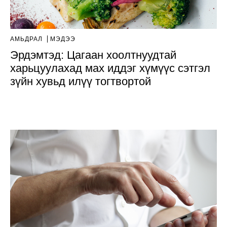
АМЬДРАЛ
МЭДЭЭ
Эрдэмтэд: Цагаан хоолтнуудтай
харьцуулахад мах иддэг хүмүүс сэтгэл
зүйн хувьд илүү тогтвортой