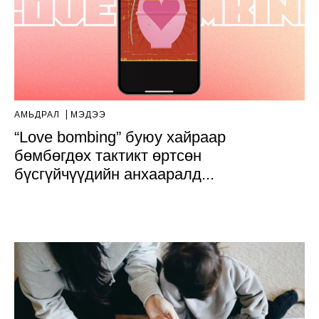
АМЬДРАЛ
МЭДЭЭ
“Love bombing” буюу хайраар
бөмбөгдөх тактикт өртсөн
бүсгүйчүүдийн анхааралд...