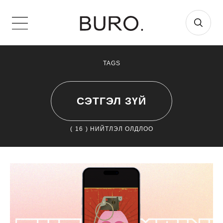
TAGS
СЭТГЭЛ ЗҮЙ
(
16
) НИЙТЛЭЛ ОЛДЛОО