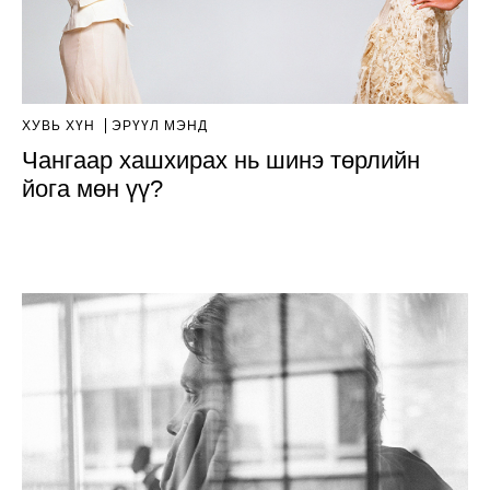
ХУВЬ ХҮН
ЭРҮҮЛ МЭНД
Чангаар хашхирах нь шинэ төрлийн
йога мөн үү?