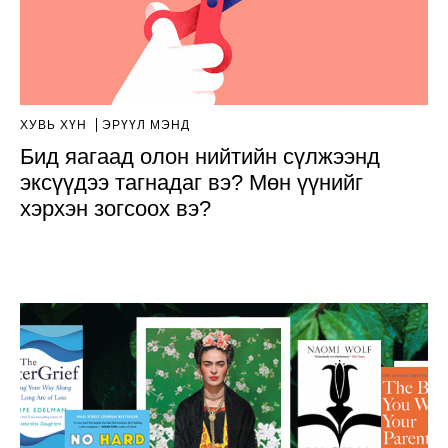
ХУВЬ ХҮН
ЭРҮҮЛ МЭНД
Бид яагаад олон нийтийн сүлжээнд
эксүүдээ тагнадаг вэ? Мөн үүнийг
хэрхэн зогсоох вэ?