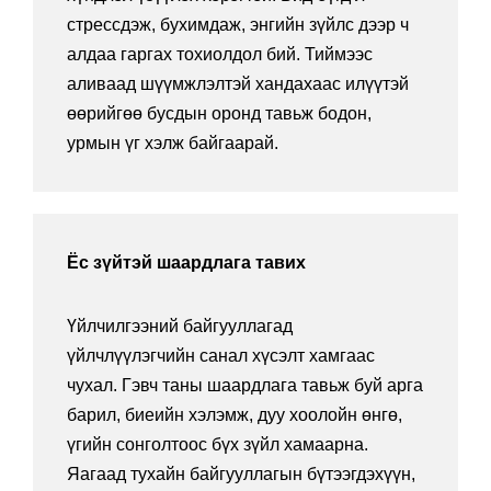
стрессдэж, бухимдаж, энгийн зүйлс дээр ч
алдаа гаргах тохиолдол бий. Тиймээс
аливаад шүүмжлэлтэй хандахаас илүүтэй
өөрийгөө бусдын оронд тавьж бодон,
урмын үг хэлж байгаарай.
Ёс зүйтэй шаардлага тавих
Үйлчилгээний байгууллагад
үйлчлүүлэгчийн санал хүсэлт хамгаас
чухал. Гэвч таны шаардлага тавьж буй арга
барил, биеийн хэлэмж, дуу хоолойн өнгө,
үгийн сонголтоос бүх зүйл хамаарна.
Яагаад тухайн байгууллагын бүтээгдэхүүн,