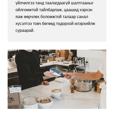
үйлчилгээ танд таалагдаагүй шалтгааныг
ойлгомжтой тайлбарлаж, цаашид хэрхэн
яаж өөрчлөх боломжтой талаар санал
хүсэлтээ товч бөгөөд тодорхой илэрхийлж
сураарай.