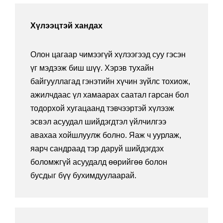
Хүлээцтэй хандах
Олон цагаар чимээгүй хүлээгээд суу гэсэн
үг мэдээж биш шүү. Хэрэв тухайн
байгууллагад гэнэтийн хүчин зүйлс тохиож,
ажилчдаас үл хамаарах саатал гарсан бол
тодорхой хугацаанд тэвчээртэй хүлээж
эсвэл асуудал шийдэгдтэл үйлчилгээ
авахаа хойшлуулж болно. Яаж ч уурлаж,
яарч сандраад тэр даруй шийдэгдэх
боломжгүй асуудалд өөрийгөө болон
бусдыг бүү бухимдуулаарай.