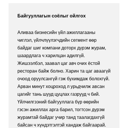
Байгууллагын соёлыг ойлгох
Аливаа бизнесийн үйл ажиллагааны
чиглэл, үйлчлүүлэгчдийн сегмент өөр
байдаг шиг компани доторх дүрэм журам,
шаардлага ч харилцан адилгүй.
Жишээлбэл, заавал цаг авч очих ёстой
ресторан байж болно. Харин та цаг аваагүй
очоод оруулсангүй гэж бухимдаж болохгүй.
Арван минут хоцроход л урьдчилж авсан
цагийг тань шууд цуцлах газрууд ч бий.
Үйлчилгээний байгууллага бүр өөрийн
гэсэн ажиллах арга барил, тогтсон дүрэм
журамтай байдаг учир танд таалагдахгүй
байсан ч хүндэтгэлтэй хандаж байгаарай.