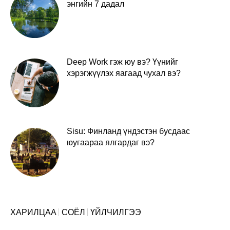
энгийн 7 дадал
Deep Work гэж юу вэ? Үүнийг
хэрэгжүүлэх яагаад чухал вэ?
Sisu: Финланд үндэстэн бусдаас
юугаараа ялгардаг вэ?
ХАРИЛЦАА
СОЁЛ
ҮЙЛЧИЛГЭЭ