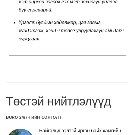
хэт ойрхон зогсох гэх мэт зохисгүй үйлдэл
бүү гаргаарай.
Үргэлж бусдын хөдөлмөр, цаг завыг
хүндэтгэж, хэнд ч төвөг учруулахгүй амьдарч
сурцгаая.
Төстэй нийтлэлүүд
BURO 24/7-ГИЙН СОНГОЛТ
Байгальд ээлтэй иргэн байх хамгийн