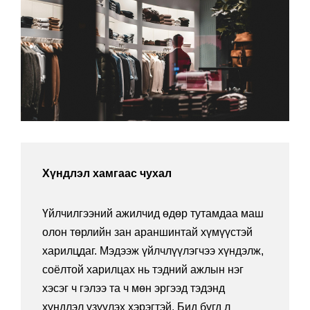
Хүндлэл хамгаас чухал
Үйлчилгээний ажилчид өдөр тутамдаа маш
олон төрлийн зан араншинтай хүмүүстэй
харилцдаг. Мэдээж үйлчлүүлэгчээ хүндэлж,
соёлтой харилцах нь тэдний ажлын нэг
хэсэг ч гэлээ та ч мөн эргээд тэдэнд
хүндлэл үзүүлэх хэрэгтэй. Бид бүгд л