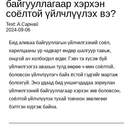
байгууллагаар хэрхэн
соёлтой үйлчлүүлэх вэ?
Text:
А.Сарнай
2024-09-06
Бид аливаа байгууллагын үйлчилгээний соёл,
харилцааны ур чадварт өндөр шалгуур тавьж,
онцгой ач холбогдол өгдөг. Гэвч та хүсэж буй
үйлчилгээгээ авахын тулд өөрөө ч мөн соёлтой,
боловсон үйлчлүүлэгч байх ёстой гэдгийг мартаж
болохгүй. Энэ удаад бид уншигчдадаа зориулан
үйлчилгээний байгууллагаар хэрхэн зөв боловсон,
соёлтой үйлчлүүлэх тухай товчхон зөвлөгөөг
бэлтгэн хүргэж байна.