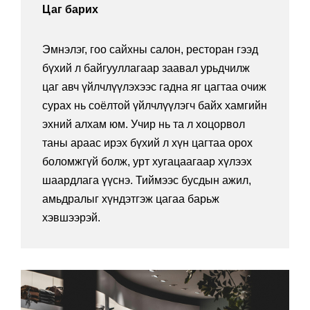
Цаг барих
Эмнэлэг, гоо сайхны салон, ресторан гээд
бүхий л байгууллагаар заавал урьдчилж
цаг авч үйлчлүүлэхээс гадна яг цагтаа очиж
сурах нь соёлтой үйлчлүүлэгч байх хамгийн
эхний алхам юм. Учир нь та л хоцорвол
таны араас ирэх бүхий л хүн цагтаа орох
боломжгүй болж, урт хугацаагаар хүлээх
шаардлага үүснэ. Тиймээс бусдын ажил,
амьдралыг хүндэтгэж цагаа барьж
хэвшээрэй.