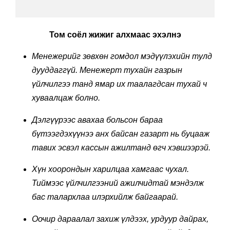
Том соёл жижиг алхмаас эхэлнэ
Менежерийг зөвхөн гомдол мэдүүлэхийн тулд
дууддаггүй. Менежерт тухайн газрын
үйлчилгээ танд ямар их таалагдсан тухай ч
хуваалцаж болно.
Дэлгүүрээс авахаа больсон бараа
бүтээгдэхүүнээ анх байсан газарт нь буцааж
тавих эсвэл кассын ажилтанд өгч хэвшээрэй.
Хүн хоорондын харилцаа хамгаас чухал.
Тиймээс үйлчилгээний ажилчидтай мэндэлж
бас талархлаа илэрхийлж байгаарай.
Оочир дараалал захиж үлдээх, урдуур дайрах,