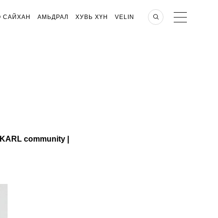
О САЙХАН
АМЬДРАЛ
ХУВЬ ХҮН
VELIN
MKARL community |