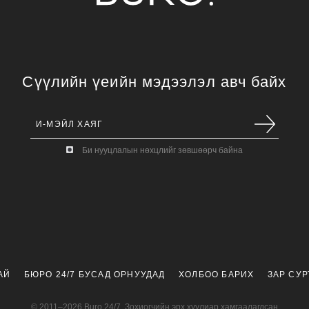
Сүүлийн үеийн мэдээлэл авч байх
Би нууцлалын нөхцлийг зөвшөөрч байна
АЙ
БЮРО 24/7 БУСАД ОРНУУДАД
ХОЛБОО БАРИХ
ЗАР СУ
© 2011–2026 Buro 24/7. Зохиогчийн эрх хуулиар хамгаалагдсан