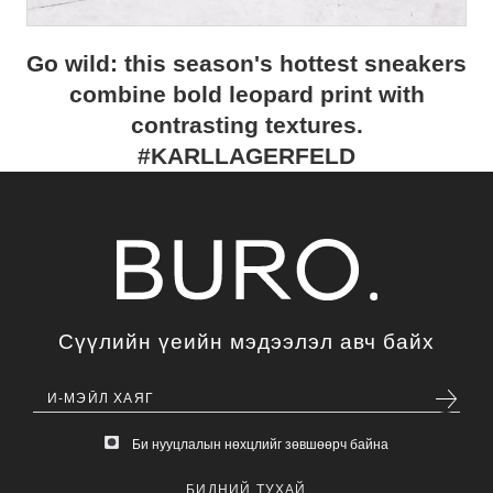
Go wild: this season's hottest sneakers
combine bold leopard print with
contrasting textures.
#KARLLAGERFELD
Сүүлийн үеийн мэдээлэл авч байх
Би нууцлалын нөхцлийг зөвшөөрч байна
БИДНИЙ ТУХАЙ