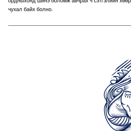
ордныхонд шинэ боломж авчрах ч сэтгэлийн хөөр
чухал байх болно.