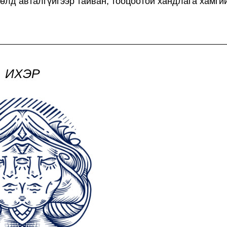
өлд авталгүйгээр тайван, тооцоотой хандлага хамги
ИХЭР