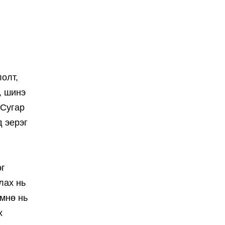
олт,
, шинэ
 Сугар
д эерэг
эг
лах нь
өмнө нь
х