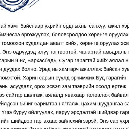
тай хамт байснаар үхрийн ордныхны санхүү, ажил хэр
бизнесээ өргөжүүлэх, боловсролдоо хөрөнгө оруулах
д томоохон худалдан авалт хийх, хөрөнгө оруулах эс
. Энэ өдрүүдэд илүү тогтвортой, чанартай амьдралы
сарын 9-нд Бархасбадь, Сугар гарагтай хийх аялал н
н дуудах болно. Урьд нь хамтарч ажиллаж байсан хү
оломжтой. Харин сарын сүүлд эрчимжих Буд гарагийн
аны асуудалд орох эсвэл зам тээврийн осолд өртөж
гээ сайтар шалгаж, аялалд явахаар төлөвлөж байвал
йлдсэн бичиг баримтаа нягталж, цахим шуудангаа с
 Үгээ буруу ойлгуулах, яаруу эрсдэлтэй шийдвэр гар
ийн шийдвэр гаргахаас зайлсхийгээрэй. Энэ сар үхр