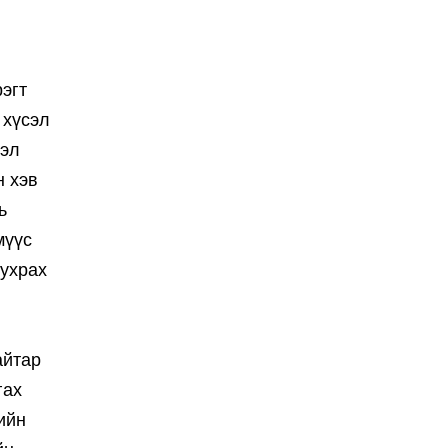
эгт
 хүсэл
вэл
н хэв
ь
мүүс
 ухрах
айтар
гах
ийн