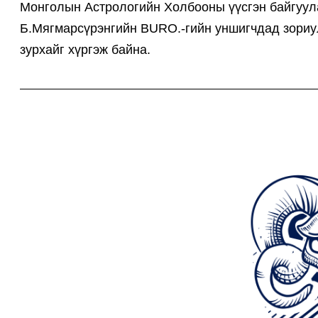
Монголын Астрологийн Холбооны үүсгэн байгуула
Б.Мягмарсүрэнгийн BURO.-гийн уншигчдад зориул
зурхайг хүргэж байна.