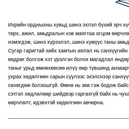
Ихрийн ордныхны хувьд шинэ эхлэл бүхий эрч хүч
төрх, ажил, амьдралын хэв маягтаа огцом өөрчлө
нэмэгдэж, шинэ хүрээлэл, шинэ хүмүүс таны амь
Сугар гаригтай хийх хамтын аялал нь санхүүгий
өөдрөг болгож хэт үрэлгэн болох магадлал өндөр
таныг урьд өмнөхөөсөө илүү өөр түвшинд анзаарч,
ухрах хөдөлгөөн сарын сүүлээс эхэлснээр санхүү
сөхөгдөж болзошгүй. Өмнө нь зөв гэж бодож байс
сэтгэл хөдлөлөөр шийдвэр гаргахгүй байх нь чу
өөрчлөлт, идэвхтэй хөдөлгөөн авчирна.