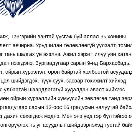
иж, Тэнгэрийн вантай үүсгэж буй аялал нь хонины
лөлт авчирна. Урьдчилан төлөвлөөгүй уулзалт, томил
 тань шалгах үе эхэлнэ. Ажил хэрэгт илүү уян хатан
дан нээгдэнэ. Зургаадугаар сарын 9-нд Бархасбадь,
үл, ойрын хүрээлэл, орон байртай холбоотой асуудал
цол шийдэгдэх, нүүх суух, засвар тохижилт хийхэд
ас улбаатай шаардлагагүй худалдан авалт хийхээс
Мөн ойрын хүрээллийн хүмүүсийн зөвлөгөө танд эер
ургаадугаар сарын 12-оос 16 градусын налуутай байр
д дахин сөхөгдөж мэднэ. Мөн энэ үед гэр бүлтэйгээ 
өнгөрүүлэх нь уг асуудлыг шийдвэрлэхэд тустай бай