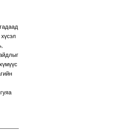
 гадаад
 хүсэл
,
байдлыг
 хүмүүс
агийн
нгуяа
,