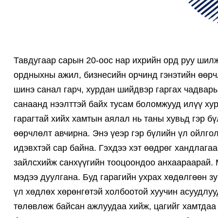
Тавдугаар сарын 20-оос нар ихрийн орд руу шилж
ордныхны ажил, бизнесийн орчинд гэнэтийн өөрч
шинэ санал гарч, хурдан шийдвэр гаргах чадварыг
санаанд нээлттэй байх тусам боломжууд илүү хур
гарагтай хийх хамтын аялал нь таны хувьд гэр б
өөрчлөлт авчирна. Энэ үеэр гэр бүлийн үл ойлгол
идэвхтэй сар байна. Гэхдээ хэт өөдрөг хандлага
зайлсхийж санхүүгийн тооцоондоо анхаараарай. 
мэдээ дуулгана. Буд гарагийн ухрах хөдөлгөөн з
үл хөдлөх хөрөнгөтэй холбоотой хуучин асуудлуу
төлөвлөж байсан ажлуудаа хийж, цагийг хамтдаа 