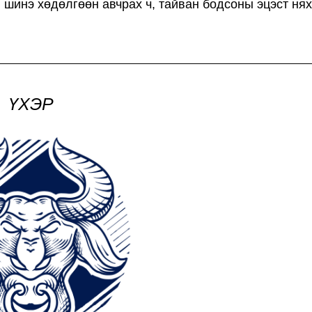
, шинэ хөдөлгөөн авчрах ч, тайван бодсоны эцэст ня
ҮХЭР