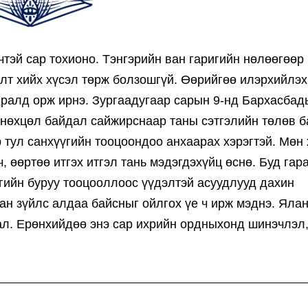
тэй сар тохионо. Тэнгэрийн ван гаригийн нөлөөгөөр
лт хийх хүсэл төрж болзошгүй. Өөрийгөө илэрхийлэх
дралд орж ирнэ. Зургаадугаар сарын 9-нд Бархасбадь
н нөхцөл байдал сайжирснаар таны сэтгэлийн төлөв 
 тул санхүүгийн тооцоондоо анхаарах хэрэгтэй. Мөн
 өөртөө итгэх итгэл тань мэдэгдэхүйц өснө. Буд гар
гийн буруу тооцооллоос үүдэлтэй асуудлууд дахин
ан зүйлс алдаа байсныг ойлгох үе ч ирж мэднэ. Яла
хал. Ерөнхийдөө энэ сар ихрийн ордныхонд шинэчлэл