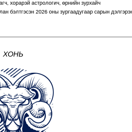
гч, хорарэй астрологич, өрнийн зурхайч
ан бэлтгэсэн 2026 оны зургаадугаар сарын дэлгэрэ
ХОНЬ