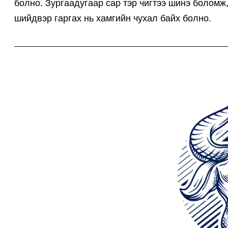
болно. Зургаадугаар сар тэр чигтээ шинэ боломж
шийдвэр гаргах нь хамгийн чухал байх болно.