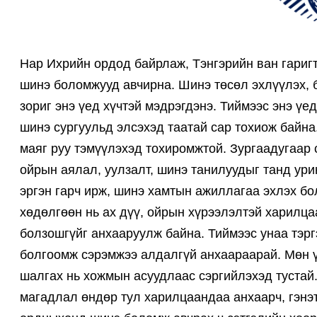
Нар Ихрийн ордод байрлаж, Тэнгэрийн ван гариг
шинэ боломжууд авчирна. Шинэ төсөл эхлүүлэх, 
зориг энэ үед хүчтэй мэдрэгдэнэ. Тиймээс энэ үе
шинэ сургуульд элсэхэд таатай сар тохиож байна
маяг руу тэмүүлэхэд тохиромжтой. Зургаадугаар 
ойрын аялал, уулзалт, шинэ танилуудыг танд ури
эргэн гарч ирж, шинэ хамтын ажиллагаа эхлэх б
хөдөлгөөн нь ах дүү, ойрын хүрээлэлтэй харилца
болзошгүйг анхааруулж байна. Тиймээс унаа тэр
болгоомж сэрэмжээ алдалгүй анхаараарай. Мөн ү
шалгах нь хожмын асуудлаас сэргийлэхэд тустай.
магадлал өндөр тул харилцаандаа анхаарч, гэнэт