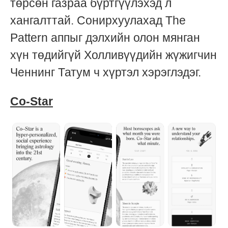
төрсөн газраа бүртгүүлэхэд л
хангалттай. Сонирхуулахад The
Pattern aппыг дэлхийн олон мянган
хүн төдийгүй Холливүүдийн жүжигчин
Ченнинг Татум ч хүртэл хэрэглэдэг.
Co-Star