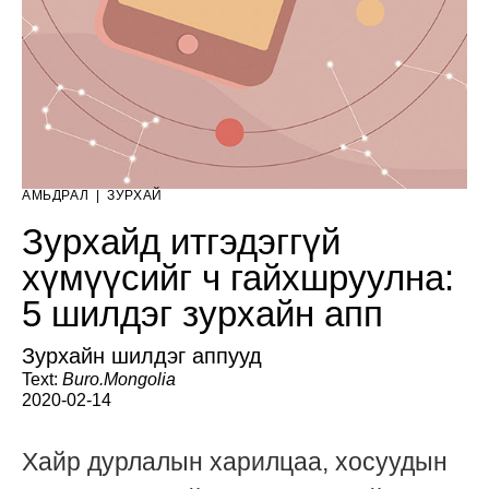
АМЬДРАЛ
|
ЗУРХАЙ
Зурхайд итгэдэггүй
хүмүүсийг ч гайхшруулна:
5 шилдэг зурхайн апп
Зурхайн шилдэг аппууд
Text:
Buro.Mongolia
2020-02-14
Хайр дурлалын харилцаа, хосуудын