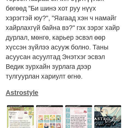
бөгөөд "Би шинэ хот руу нүүх
хэрэгтэй юу?", "Яагаад хэн ч намайг
хайрлахгүй байна вэ?" гэх зэрэг хайр
дурлал, мөнгө, карьер эсвэл өөр
хүссэн зүйлээ асууж болно. Таны
асуусан асуултад Энэтхэг эсвэл
Ведик зурхайн зурлага дээр
тулгуурлан хариулт өгнө.
Astrostyle