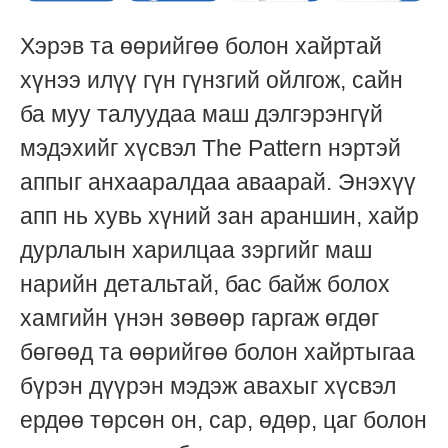
Хэрэв та өөрийгөө болон хайртай
хүнээ илүү гүн гүнзгий ойлгож, сайн
ба муу талуудаа маш дэлгэрэнгүй
мэдэхийг хүсвэл The Pattern нэртэй
аппыг анхааралдаа аваарай. Энэхүү
апп нь хувь хүний зан араншин, хайр
дурлалын харилцаа зэргийг маш
нарийн детальтай, бас байж болох
хамгийн үнэн зөвөөр гаргаж өгдөг
бөгөөд та өөрийгөө болон хайртыгаа
бүрэн дүүрэн мэдэж авахыг хүсвэл
ердөө төрсөн он, сар, өдөр, цаг болон