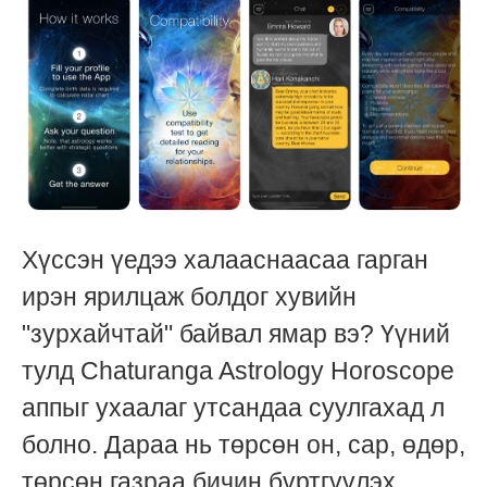
Хүссэн үедээ халааснаасаа гарган
ирэн ярилцаж болдог хувийн
"зурхайчтай" байвал ямар вэ? Үүний
тулд Chaturanga Astrology Horoscope
аппыг ухаалаг утсандаа суулгахад л
болно. Дараа нь төрсөн он, сар, өдөр,
төрсөн газраа бичин бүртгүүлэх