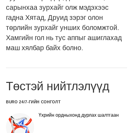
сарынхаа зурхайг олж мэдэхээс
гадна Хятад, Друид зэрэг олон
төрлийн зурхайг унших боломжтой.
Хамгийн гол нь тус аппыг ашиглахад
маш хялбар байх болно.
Төстэй нийтлэлүүд
BURO 24/7-ГИЙН СОНГОЛТ
Үхрийн ордныхонд дурлах шалтгаан