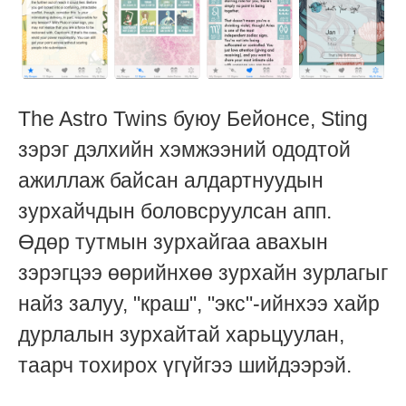
The Astro Twins буюу Бейонсе, Sting
зэрэг дэлхийн хэмжээний ододтой
ажиллаж байсан алдартнуудын
зурхайчдын боловсруулсан апп.
Өдөр тутмын зурхайгаа авахын
зэрэгцээ өөрийнхөө зурхайн зурлагыг
найз залуу, "краш", "экс"-ийнхээ хайр
дурлалын зурхайтай харьцуулан,
таарч тохирох үгүйгээ шийдээрэй.