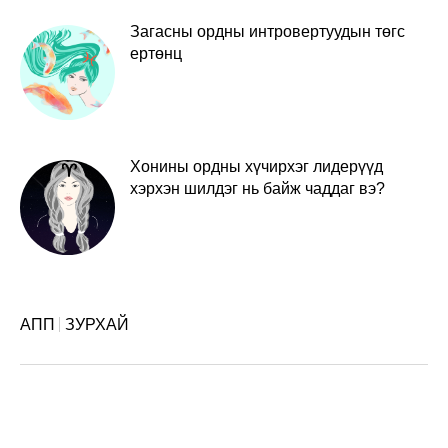
Загасны ордны интровертуудын төгс
ертөнц
Хонины ордны хүчирхэг лидерүүд
хэрхэн шилдэг нь байж чаддаг вэ?
АПП
ЗУРХАЙ