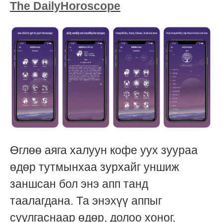
The DailyHoroscope
Өглөө аяга халуун кофе уух зуураа
өдөр тутмынхаа зурхайг уншиж
заншсан бол энэ апп танд
таалагдана. Та энэхүү аппыг
суулгаснаар өдөр, долоо хоног,