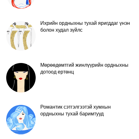
Ихрийн ордныхны тухай яригддаг үнэн
болон худал зүйлс
Мөрөөдөмтгий жинлүүрийн ордныхны
дотоод ертөнц
Романтик сэтгэлгээтэй хумхын
ордныхны тухай баримтууд