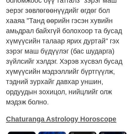
боломжоос бүү татгалз" зэрэг маш
эерэг зөвлөгөөнүүдийг өгдөг бол
хааяа "Танд өөрийн гэсэн хувийн
амьдрал байхгүй болохоор та бусад
хүмүүсийн талаар ярих дуртай" гэх
зэрэг маш бүдүүлэг (бас шударга)
зүйлсийг хэлдэг. Хэрэв хүсвэл бусад
хүмүүсийн мэдээллийг бүртгүүлж,
тэдний зурхайг давхар уншин,
ордуудын зохицол, нийцлийг олж
мэдэж болно.
Chaturanga Astrology Horoscope