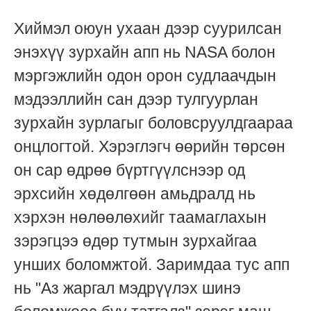
Хиймэл оюун ухаан дээр суурилсан
энэхүү зурхайн апп нь NASA болон
мэргэжлийн одон орон судлаачдын
мэдээллийн сан дээр тулгуурлан
зурхайн зурлагыг боловсруулдгаараа
онцлогтой. Хэрэглэгч өөрийн төрсөн
он сар өдрөө бүртгүүлснээр од
эрхсийн хөдөлгөөн амьдралд нь
хэрхэн нөлөөлөхийг таамаглахын
зэрэгцээ өдөр тутмын зурхайгаа
унших боломжтой. Заримдаа тус апп
нь "Аз жаргал мэдрүүлэх шинэ