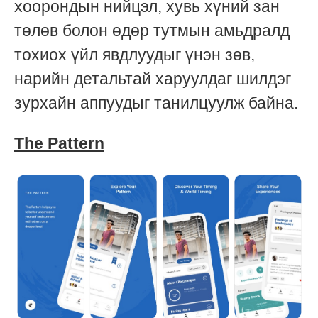
хоорондын нийцэл, хувь хүний зан
төлөв болон өдөр тутмын амьдралд
тохиох үйл явдлуудыг үнэн зөв,
нарийн детальтай харуулдаг шилдэг
зурхайн аппуудыг танилцуулж байна.
The Pattern