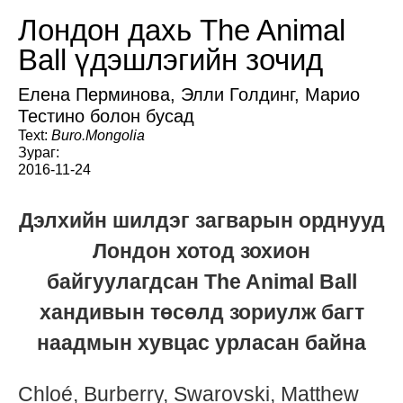
Лондон дахь The Animal
Ball үдэшлэгийн зочид
Елена Перминова, Элли Голдинг, Марио
Тестино болон бусад
Text:
Buro.Mongolia
Зураг:
2016-11-24
Дэлхийн шилдэг загварын орднууд
Лондон хотод зохион
байгуулагдсан The Animal Ball
хандивын төсөлд зориулж багт
наадмын хувцас урласан байна
Chloé, Burberry, Swarovski, Matthew