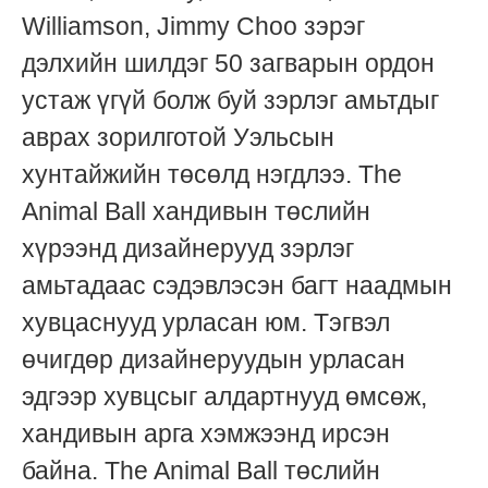
Williamson, Jimmy Choo зэрэг
дэлхийн шилдэг 50 загварын ордон
устаж үгүй болж буй зэрлэг амьтдыг
аврах зорилготой Уэльсын
хунтайжийн төсөлд нэгдлээ. The
Animal Ball хандивын төслийн
хүрээнд дизайнерууд зэрлэг
амьтадаас сэдэвлэсэн багт наадмын
хувцаснууд урласан юм. Тэгвэл
өчигдөр дизайнеруудын урласан
эдгээр хувцсыг алдартнууд өмсөж,
хандивын арга хэмжээнд ирсэн
байна. The Animal Ball төслийн