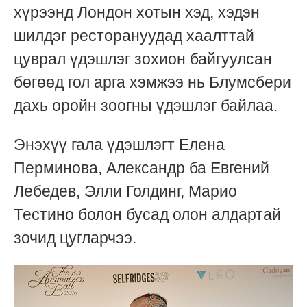
хүрээнд Лондон хотын хэд, хэдэн
шилдэг ресторануудад хаалттай
цуврал үдэшлэг зохион байгуулсан
бөгөөд гол арга хэмжээ нь Блумсбери
дахь оройн зоогны үдэшлэг байлаа.
Энэхүү гала үдэшлэгт Елена
Перминова, Александр ба Евгений
Лебедев, Элли Голдинг, Марио
Тестино болон бусад олон алдартай
зочид цугларчээ.