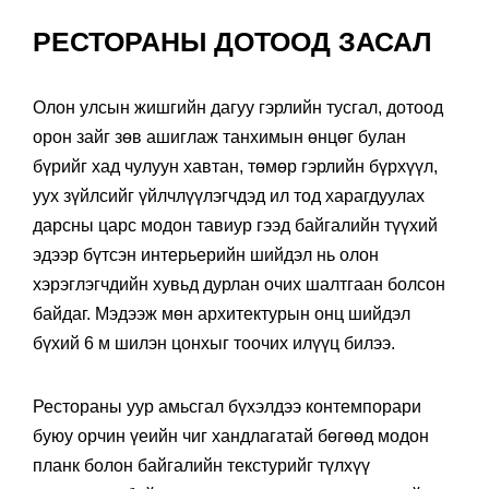
РЕСТОРАНЫ ДОТООД ЗАСАЛ
Олон улсын жишгийн дагуу гэрлийн тусгал, дотоод
орон зайг зөв ашиглаж танхимын өнцөг булан
бүрийг хад чулуун хавтан, төмөр гэрлийн бүрхүүл,
уух зүйлсийг үйлчлүүлэгчдэд ил тод харагдуулах
дарсны царс модон тавиур гээд байгалийн түүхий
эдээр бүтсэн интерьерийн шийдэл нь олон
хэрэглэгчдийн хувьд дурлан очих шалтгаан болсон
байдаг. Мэдээж мөн архитектурын онц шийдэл
бүхий 6 м шилэн цонхыг тоочих илүүц билээ.
Рестораны уур амьсгал бүхэлдээ контемпорари
буюу орчин үеийн чиг хандлагатай бөгөөд модон
планк болон байгалийн текстурийг түлхүү