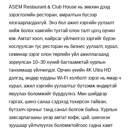
ASEM Restaurant & Club House нь зөвхөн дээд
зэрэглэлийн ресторан, амралтын бүсээр
хязгаарлагдахгүй. Энэ бол ажил хэргийн уулзалт
хийж болох хамгийн тухтай олон талт цогц орчин
юм. Амтат хоол, найрсаг үйлчилгээ зэргийг бүрэн
хослуулсан тус ресторан нь бизнес уулзалт, хурал,
семинар зэрэг олон төрлийн үйл ажиллагаанд
зориулсан 10–30 хүний багтаамжтай хурлын
танхимаар үйлчилдэг. Орчин үеийн 4K Ultra HD
дэлгэц, өндөр хурдны Wi-Fi холболт зэрэг нь ямар ч
хурал, ажил хэргийн уулзалтыг бүтээмж өндөртэй
явуулах боломжийг бүрдүүлнэ. Мөн шийдвэр
гаргах, шинэ санаа сэдэхэд тохирсон тайван,
бүтээлч орчныг танд санал болгож байна. Хурлын
завсарлагааны үеэр амтат кофе, цай, шинэхэн
зуушаар үйлчлүүлэх боломжтойгоос гадна хамт