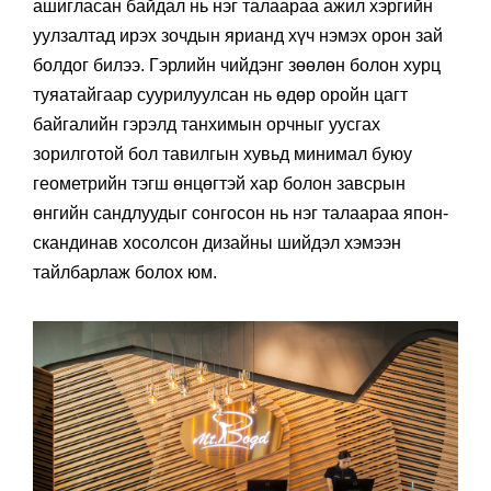
ашигласан байдал нь нэг талаараа ажил хэргийн
уулзалтад ирэх зочдын ярианд хүч нэмэх орон зай
болдог билээ. Гэрлийн чийдэнг зөөлөн болон хурц
туяатайгаар суурилуулсан нь өдөр оройн цагт
байгалийн гэрэлд танхимын орчныг уусгах
зорилготой бол тавилгын хувьд минимал буюу
геометрийн тэгш өнцөгтэй хар болон завсрын
өнгийн сандлуудыг сонгосон нь нэг талаараа япон-
скандинав хосолсон дизайны шийдэл хэмээн
тайлбарлаж болох юм.