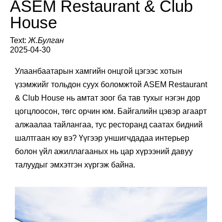
ASEM Restaurant & Club
House
Text:
Ж.Булган
2025-04-30
Улаанбаатарын хамгийн онцгой цэгээс хотын
үзэмжийг тольдон суух боломжтой ASEM Restaurant
& Club
House нь амтат зоог ба тав тухыг нэгэн дор
цогцлоосон, төгс орчин юм. Байгалийн цэвэр агаарт
алжаалаа тайлангаа, тус ресторанд саатах бидний
шалтгаан юу вэ? Үүгээр уншигчдадаа интерьер
болон үйл ажиллагааных нь цар хүрээний давуу
талуудыг эмхэтгэн хүргэж байна.