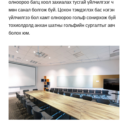
олноороо багц хоол захиалах тусгай үйлчилгээг ч
мөн санал болгож буй. Цохон тэмдэглэх бас нэгэн
үйлчилгээ бол хамт олноороо гольф сонирхож буй
тохиолдолд анхан шатны гольфийн сургалтыг авч
болох юм.