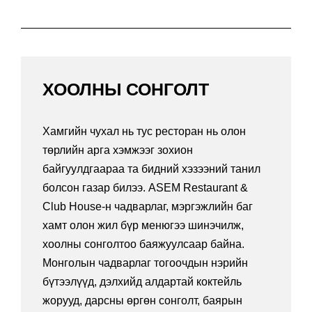
ХООЛНЫ СОНГОЛТ
Хамгийн чухал нь тус ресторан нь олон
төрлийн арга хэмжээг зохион
байгуулдгаараа та бидний хэзээний танил
болсон газар билээ. ASEM Restaurant &
Club House-н чадварлаг, мэргэжлийн баг
хамт олон жил бүр менюгээ шинэчилж,
хоолны сонголтоо баяжуулсаар байна.
Монголын чадварлаг тогоочдын нэрийн
бүтээлүүд, дэлхийд алдартай коктейль
жорууд, дарсны өргөн сонголт, баярын