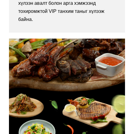
хүлээн авалт болон арга хэмжээнд
тохиромжтой VIP танхим таныг хүлээж
байна.