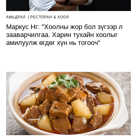
АМЬДРАЛ
РЕСТОРАН & ХООЛ
Маркус Нг: "Хоолны жор бол зүгээр л
зааварчилгаа. Харин тухайн хоолыг
амилуулж өгдөг хүн нь тогооч"