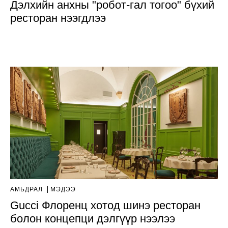
Дэлхийн анхны "робот-гал тогоо" бүхий
ресторан нээгдлээ
АМЬДРАЛ
МЭДЭЭ
Gucci Флоренц хотод шинэ ресторан
болон концепци дэлгүүр нээлээ