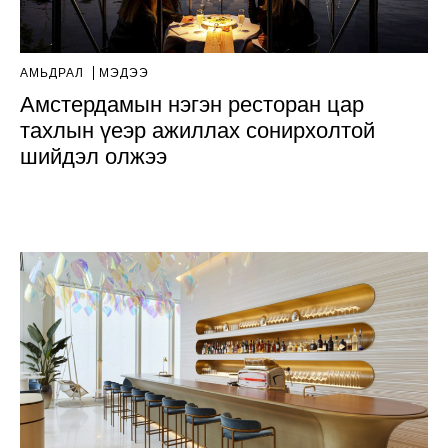
АМЬДРАЛ
МЭДЭЭ
Амстердамын нэгэн ресторан цар
тахлын үеэр ажиллах сонирхолтой
шийдэл олжээ