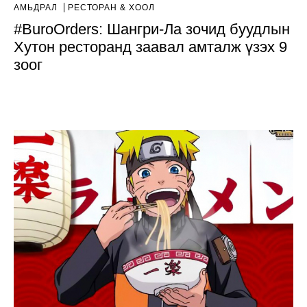
АМЬДРАЛ
РЕСТОРАН & ХООЛ
#BuroOrders: Шангри-Ла зочид буудлын
Хутон ресторанд заавал амталж үзэх 9
зоог