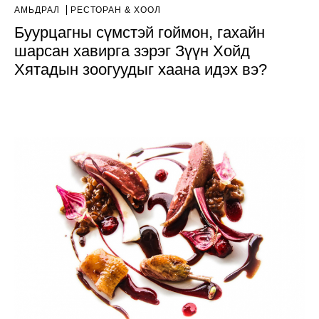
АМЬДРАЛ
РЕСТОРАН & ХООЛ
Буурцагны сүмстэй гоймон, гахайн
шарсан хавирга зэрэг Зүүн Хойд
Хятадын зоогуудыг хаана идэх вэ?