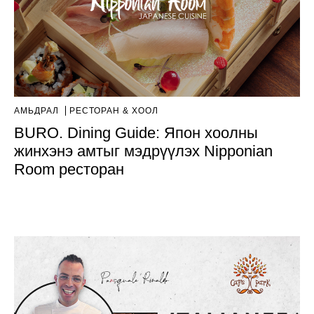
АМЬДРАЛ
РЕСТОРАН & ХООЛ
BURO. Dining Guide: Япон хоолны
жинхэнэ амтыг мэдрүүлэх Nipponian
Room ресторан