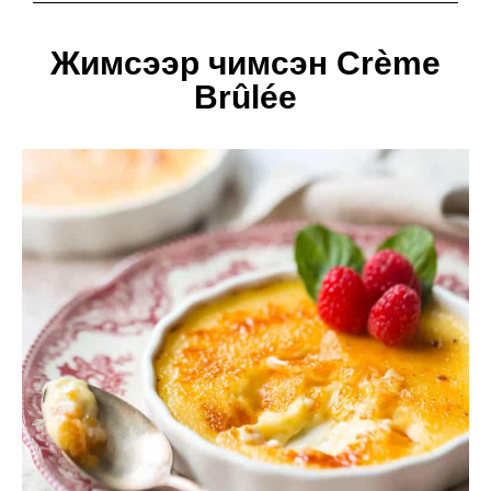
Жимсээр чимсэн Crème
Brûlée