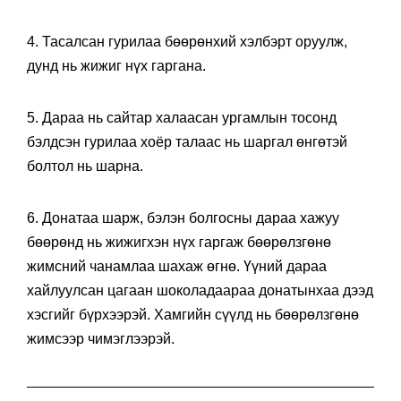
4. Тасалсан гурилаа бөөрөнхий хэлбэрт оруулж,
дунд нь жижиг нүх гаргана.
5. Дараа нь сайтар халаасан ургамлын тосонд
бэлдсэн гурилаа хоёр талаас нь шаргал өнгөтэй
болтол нь шарна.
6. Донатаа шарж, бэлэн болгосны дараа хажуу
бөөрөнд нь жижигхэн нүх гаргаж бөөрөлзгөнө
жимсний чанамлаа шахаж өгнө. Үүний дараа
хайлуулсан цагаан шоколадаараа донатынхаа дээд
хэсгийг бүрхээрэй. Хамгийн сүүлд нь бөөрөлзгөнө
жимсээр чимэглээрэй.