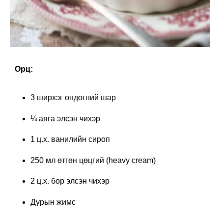
Орц:
3 ширхэг өндөгний шар
¼ аяга элсэн чихэр
1 ц.х. ванилийн сироп
250 мл өтгөн цөцгий (heavy cream)
2 ц.х. бор элсэн чихэр
Дурын жимс