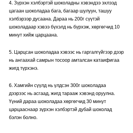
4. Зүрхэн хэлбэртэй шоколадны хэвэндээ эхлээд
цагаан шоколадаа бага, багаар шулуун, ташуу
хэлбэрээр дусаана. Дараа нь 200г сүүтэй
шоколадаар хэвээ бүхэлд нь бүрхэж, хөргөгчид 10
минут хийж царцаана.
5. Царцсан шоколадаа хэвээс нь гаргалгүйгээр дээр
нь ангаахай самрын тосоор амталсан катаифигаа
жигд түрхэнэ.
6. Хамгийн сүүлд нь үлдсэн 300г шоколадаа
дээрээс нь асгаад, жигд тарааж хэвэнд оруулна.
Үүний дараа шоколадаа хөргөгчид 30 минут
царцааснаар зүрхэн хэлбэртэй дубай шоколад
бэлэн болно.