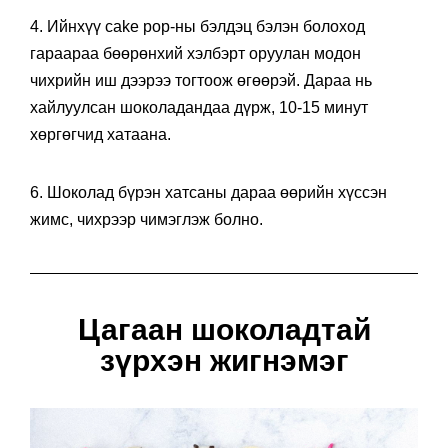
4. Ийнхүү cake pop-ны бэлдэц бэлэн болоход
гараараа бөөрөнхий хэлбэрт оруулан модон
чихрийн иш дээрээ тогтоож өгөөрэй. Дараа нь
хайлуулсан шоколадандаа дүрж, 10-15 минут
хөргөгчид хатаана.
6. Шоколад бүрэн хатсаны дараа өөрийн хүссэн
жимс, чихрээр чимэглэж болно.
Цагаан шоколадтай
зүрхэн жигнэмэг