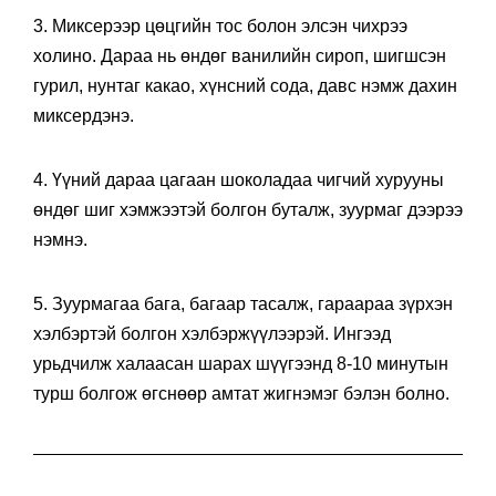
3. Миксерээр цөцгийн тос болон элсэн чихрээ
холино. Дараа нь өндөг ванилийн сироп, шигшсэн
гурил, нунтаг какао, хүнсний сода, давс нэмж дахин
миксердэнэ.
4. Үүний дараа цагаан шоколадаа чигчий хурууны
өндөг шиг хэмжээтэй болгон буталж, зуурмаг дээрээ
нэмнэ.
5. Зуурмагаа бага, багаар тасалж, гараараа зүрхэн
хэлбэртэй болгон хэлбэржүүлээрэй. Ингээд
урьдчилж халаасан шарах шүүгээнд 8-10 минутын
турш болгож өгснөөр амтат жигнэмэг бэлэн болно.