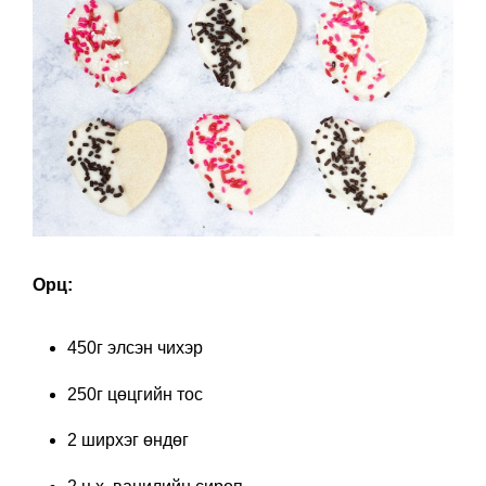
Орц:
450г элсэн чихэр
250г цөцгийн тос
2 ширхэг өндөг