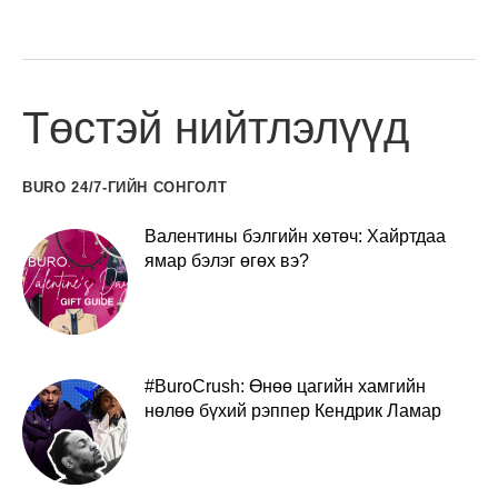
Төстэй нийтлэлүүд
BURO 24/7-ГИЙН СОНГОЛТ
Валентины бэлгийн хөтөч: Хайртдаа
ямар бэлэг өгөх вэ?
#BuroCrush: Өнөө цагийн хамгийн
нөлөө бүхий рэппер Кендрик Ламар