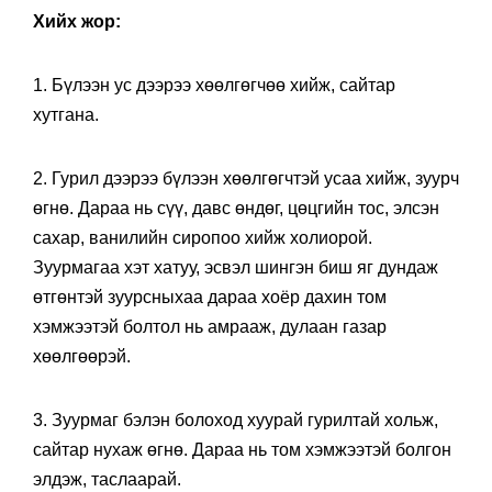
Хийх жор:
1. Бүлээн ус дээрээ хөөлгөгчөө хийж, сайтар
хутгана.
2. Гурил дээрээ бүлээн хөөлгөгчтэй усаа хийж, зуурч
өгнө. Дараа нь сүү, давс өндөг, цөцгийн тос, элсэн
сахар, ванилийн сиропоо хийж холиорой.
Зуурмагаа хэт хатуу, эсвэл шингэн биш яг дундаж
өтгөнтэй зуурсныхаа дараа хоёр дахин том
хэмжээтэй болтол нь амрааж, дулаан газар
хөөлгөөрэй.
3. Зуурмаг бэлэн болоход хуурай гурилтай хольж,
сайтар нухаж өгнө. Дараа нь том хэмжээтэй болгон
элдэж, таслаарай.