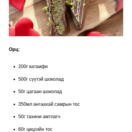
Орц:
200г катаифи
500г сүүтэй шоколад
50г цагаан шоколад
350мл ангаахай самрын тос
50г тахини амтлагч
60г цөцгийн тос