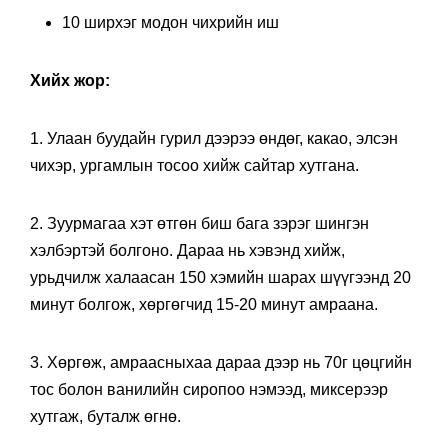
10 ширхэг модон чихрийн иш
Хийх жор:
1. Улаан буудайн гурил дээрээ өндөг, какао, элсэн
чихэр, ургамлын тосоо хийж сайтар хутгана.
2. Зуурмагаа хэт өтгөн биш бага зэрэг шингэн
хэлбэртэй болгоно. Дараа нь хэвэнд хийж,
урьдчилж халаасан 150 хэмийн шарах шүүгээнд 20
минут болгож, хөргөгчид 15-20 минут амраана.
3. Хөргөж, амраасныхаа дараа дээр нь 70г цөцгийн
тос болон ванилийн сиропоо нэмээд, миксерээр
хутгаж, буталж өгнө.