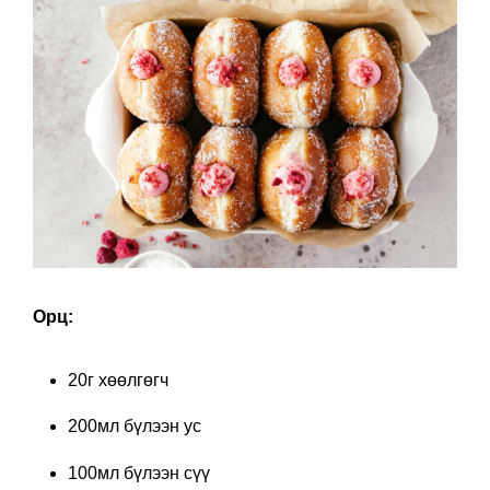
Орц:
20г хөөлгөгч
200мл бүлээн ус
100мл бүлээн сүү