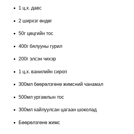
1 ц.х. давс
2 ширхэг өндөг
50г цөцгийн тос
400г бялууны гурил
200г элсэн чихэр
1 ц.х. ванилийн сироп
300мл бөөрөлзгөнө жимсний чанамал
500мл ургамлын тос
300мл хайлуулсан цагаан шоколад
Бөөрөлзгөнө жимс