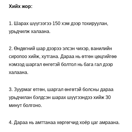
Хийх жор:
1. Шарах шүүгээгээ 150 хэм дээр тохируулан,
урьдчилж халаана.
2. Өндөгний шар дээрээ элсэн чихэр, ванилийн
сиропоо хийж, хутгана. Дараа нь өтгөн цөцгийгөө
нэмээд шаргал өнгөтэй болтол нь бага гал дээр
халаана.
3. Зуурмаг өтгөн, шаргал өнгөтэй болсны дараа
урьдчилан бэлдсэн шарах шүүгээндээ хийж 30
минут болгоно.
4. Дараа нь амттанаа хөргөгчид хоёр цаг амраана.