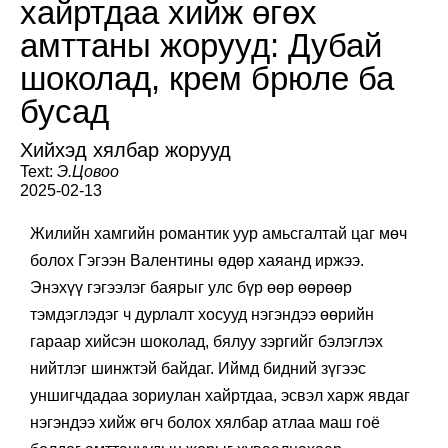
хайртдаа хийж өгөх
амттаны жорууд: Дубай
шоколад, крем брюле ба
бусад
Хийхэд хялбар жорууд
Text:
Э.Цовоо
2025-02-13
Жилийн хамгийн романтик уур амьсгалтай цаг мөч
болох Гэгээн Валентины өдөр хаяанд иржээ.
Энэхүү гэгээлэг баярыг улс бүр өөр өөрөөр
тэмдэглэдэг ч дурлалт хосууд нэгэндээ өөрийн
гараар хийсэн шоколад, бялуу зэргийг бэлэглэх
нийтлэг шинжтэй байдаг. Иймд бидний зүгээс
уншигчдадаа зориулан хайртдаа, эсвэл харж явдаг
нэгэндээ хийж өгч болох хялбар атлаа маш гоё