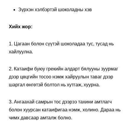
Зүрхэн хэлбэртэй шоколадны хэв
Хийх жор:
1. Цагаан болон сүүтэй шоколадаа тус, тусад нь
хайлуулна.
2. Катаифи буюу грекийн алдарт бялууны зуурмаг
дээр цөцгийн тосоо нэмж хайруулын таваг дээр
шаргал өнгөтэй болтол нь хутгаж, хуурна.
3. Ангаахай самрын тос дээрээ тахини амтлагч
болон хуурсан катаифигаа нэмж, холино. Дараа нь
чимх давсаар амталж болно.