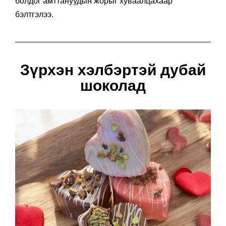
болдог амттануудын жорыг хуваалцахаар
бэлтгэлээ.
Зүрхэн хэлбэртэй дубай
шоколад