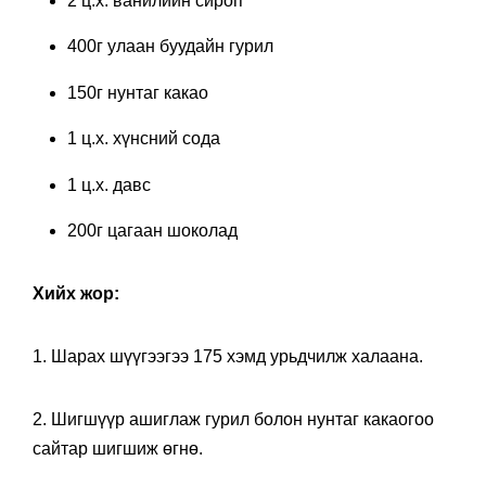
2 ц.х. ванилийн сироп
400г улаан буудайн гурил
150г нунтаг какао
1 ц.х. хүнсний сода
1 ц.х. давс
200г цагаан шоколад
Хийх жор:
1. Шарах шүүгээгээ 175 хэмд урьдчилж халаана.
2. Шигшүүр ашиглаж гурил болон нунтаг какаогоо
сайтар шигшиж өгнө.