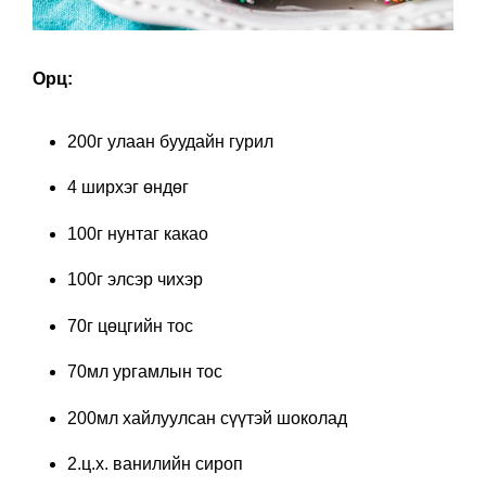
Орц:
200г улаан буудайн гурил
4 ширхэг өндөг
100г нунтаг какао
100г элсэр чихэр
70г цөцгийн тос
70мл ургамлын тос
200мл хайлуулсан сүүтэй шоколад
2.ц.х. ванилийн сироп