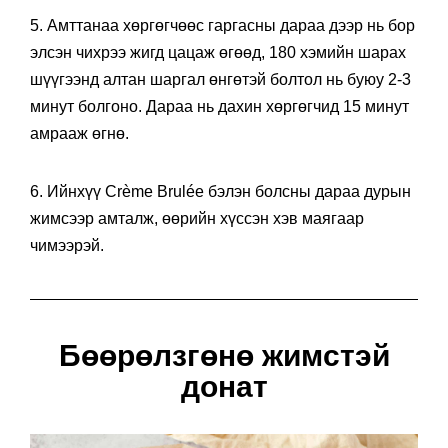
5. Амттанаа хөргөгчөөс гаргасны дараа дээр нь бор
элсэн чихрээ жигд цацаж өгөөд, 180 хэмийн шарах
шүүгээнд алтан шаргал өнгөтэй болтол нь буюу 2-3
минут болгоно. Дараа нь дахин хөргөгчид 15 минут
амрааж өгнө.
6. Ийнхүү Crème Brulée бэлэн болсны дараа дурын
жимсээр амталж, өөрийн хүссэн хэв маягаар
чимээрэй.
Бөөрөлзгөнө жимстэй
донат