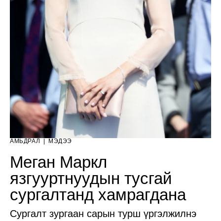
АМЬДРАЛ
|
МЭДЭЭ
Меган Маркл
язгууртнуудын тусгай
сургалтанд хамрагдана
Сургалт зургаан сарын турш үргэлжилнэ