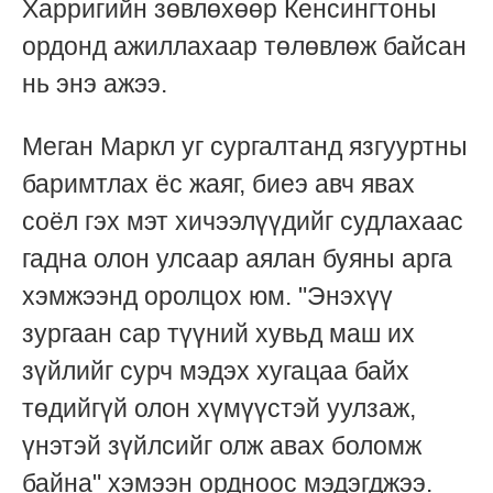
Харригийн зөвлөхөөр Кенсингтоны
ордонд ажиллахаар төлөвлөж байсан
нь энэ ажээ.
Меган Маркл уг сургалтанд язгууртны
баримтлах ёс жаяг, биеэ авч явах
соёл гэх мэт хичээлүүдийг судлахаас
гадна олон улсаар аялан буяны арга
хэмжээнд оролцох юм. "Энэхүү
зургаан сар түүний хувьд маш их
зүйлийг сурч мэдэх хугацаа байх
төдийгүй олон хүмүүстэй уулзаж,
үнэтэй зүйлсийг олж авах боломж
байна" хэмээн ордноос мэдэгджээ.