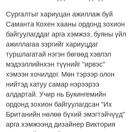
Сургалтыг хариуцан ажиллаж буй
Саманта Кохен хааны ордонд зохион
байгуулагддаг арга хэмжээ, буяны үйл
ажиллагаа зэргийг хариуцдаг
туршлагатай нэгэн бөгөөд хэвлэл
мэдээллийнхэн түүнийг "ирвэс"
хэмээн хочилдог. Мөн тэрээр олон
нийтэд хатуу самар нэрээрээ
алдартай. Учир нь Букингемийн
ордонд зохион байгуулагдсан "Их
Британийн нөлөө бүхий эмэгтэйчүүд"
арга хэмжээнд дизайнер Виктория