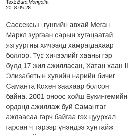
Text:
Buro.Mongolia
2018-05-28
Сассексын гүнгийн авхай Меган
Маркл зургаан сарын хугацаатай
язгууртны хичээлд хамрагдахаар
боллоо. Тус хичээлийг хааны гэр
бүлд 17 жил ажилласан, Хатан хаан II
Элизабетын хувийн нарийн бичиг
Саманта Кохен заахаар болсон
байна. 2001 оноос хойш Букингемийн
ордонд ажиллаж буй Самантаг
ажлаасаа гарч байгаа гэх цуурхал
гарсан ч тэрээр үнэндээ хунтайж