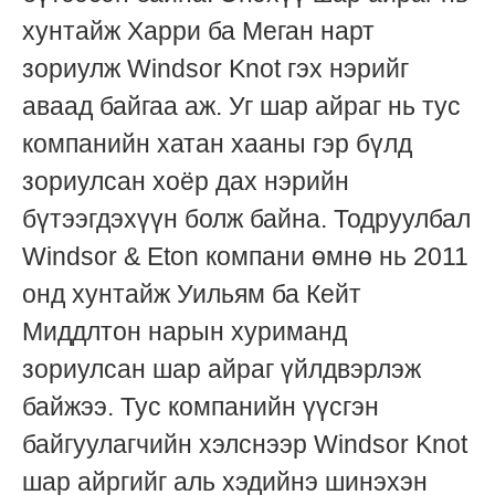
хунтайж Харри ба Меган нарт
зориулж Windsor Knot гэх нэрийг
аваад байгаа аж. Уг шар айраг нь тус
компанийн хатан хааны гэр бүлд
зориулсан хоёр дах нэрийн
бүтээгдэхүүн болж байна. Тодруулбал
Windsor & Eton компани өмнө нь 2011
онд хунтайж Уильям ба Кейт
Миддлтон нарын хуриманд
зориулсан шар айраг үйлдвэрлэж
байжээ. Тус компанийн үүсгэн
байгуулагчийн хэлснээр Windsor Knot
шар айргийг аль хэдийнэ шинэхэн