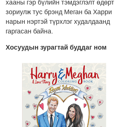
хааны гэр бүлийн тэмдэглэлт өдөрт
зориулж тус брэнд Меган ба Харри
нарын нэртэй түрхлэг худалдаанд
гаргасан байна.
Хосуудын зурагтай буддаг ном