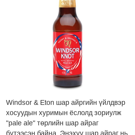
Windsor & Eton шар айргийн үйлдвэр
хосуудын хуримын ёслолд зориулж
"pale ale" төрлийн шар айраг
бүтээсэн байна. Энэхүү шар айраг нь