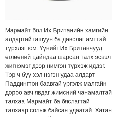
Мармайт бол Их Британийн хамгийн
алдартай гашуун ба давслаг амттай
түрхлэг юм. Үүнийг Их Британчууд
өглөөний цайндаа шарсан талх эсвэл
жигнэмэг дээр нимгэн түрхэж иддэг.
Тэр ч бүү хэл нэгэн удаа алдарт
Паддингтон баавгай үргэлж малгайн
дороо авч явдаг жимсний чанамалтай
талхаа Мармайт ба бяслагтай
талхаар
сольж
байсан удаатай. Хатан