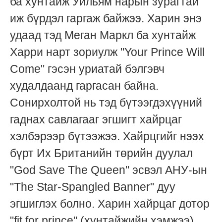
ба хунтайж Уильям нарын зурагтай
иж бүрдэл гаргаж байжээ. Харин энэ
удаад тэд Меган Маркл ба хунтайж
Харри нарт зориулж "Your Prince Will
Come" гэсэн уриатай бэлгэвч
худалдаанд гаргасан байна.
Сонирхолтой нь тэд бүтээгдэхүүний
гаднах савлагааг эгшигт хайрцаг
хэлбэрээр бүтээжээ. Хайрцгийг нээх
бүрт Их Британийн төрийн дуулал
"God Save The Queen" эсвэл АНУ-ын
"The Star-Spangled Banner" дуу
эгшиглэх болно. Харин хайрцаг дотор
"fit for prince" (хунтайжийн хэмжээ)