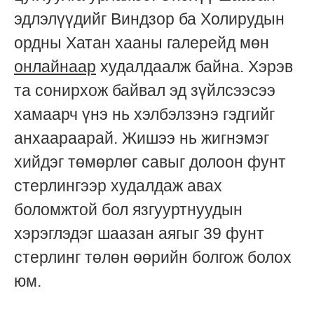
эдлэлүүдийг Виндзор ба Холирудын
ордны Хатан хааны галерейд мөн
онлайнаар
худалдаалж байна. Хэрэв
та сонирхож байвал эд зүйлсээсээ
хамаарч үнэ нь хэлбэлзэнэ гэдгийг
анхаараарай. Жишээ нь жигнэмэг
хийдэг төмөрлөг савыг долоон фунт
стерлингээр худалдаж авах
боломжтой бол язгууртнуудын
хэрэглэдэг шаазан аягыг 39 фунт
стерлинг төлөн өөрийн болгож болох
юм.