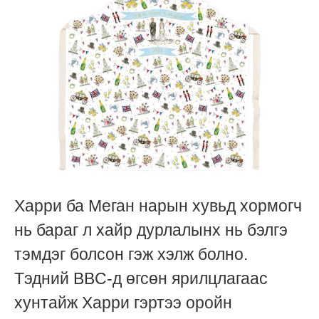
Харри ба Меган нарын хувьд хормогч
нь бараг л хайр дурлалынх нь бэлгэ
тэмдэг болсон гэж хэлж болно.
Тэдний BBC-д өгсөн ярилцлагаас
хунтайж Харри гэртээ оройн