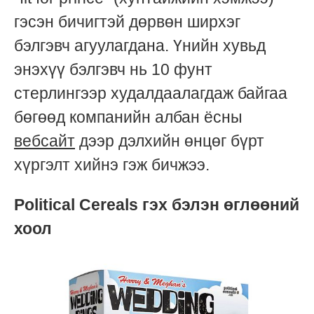
гэсэн бичигтэй дөрвөн ширхэг
бэлгэвч агуулагдана. Үнийн хувьд
энэхүү бэлгэвч нь 10 фунт
стерлингээр худалдаалагдаж байгаа
бөгөөд компанийн албан ёсны
вебсайт
дээр дэлхийн өнцөг бүрт
хүргэлт хийнэ гэж бичжээ.
Political Cereals гэх бэлэн өглөөний
хоол