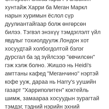
хунтайж Харри ба Меган Маркл
нарын хуримын ёслол сүр
дуулиантайгаар болж өнгөрсөн
билээ. Тэгвэл энэхүү тэмдэглэлт үйл
явдлыг тохиолдуулж Лондон хот
хосуудтай холбогдолтой бэлэг
дурсгал ба эд зүйлсээр "өвчилсөн"
гэж хэлж болно. Жишээ нь Heidi's
амттаны кафед "Меганчино" нэртэй
кофе ууж, дараа нь Harry's уушийн
газарт "Харриполитен" коктейль
шимж, замаараа хосуудын зурагтай
тэмдэг, тэдний нэрийн эхний