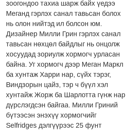
зоогондоо тахиа шарж байх үедээ
Меганд гэрлэх санал тавьсан болох
нь олон нийтэд ил болсон юм.
Дизайнер Милли Грин гэрлэх санал
тавьсан нөхцөл байдлыг нь онцолж
хосуудад зориулж хормогч урласан
байна. Уг хормогч дээр Меган Маркл
ба хунтаж Харри нар, сүйх тэрэг,
Виндзорын цайз, тэр ч бүүл хэл
хунтайж Жорж ба Шарлотта гүнж нар
дүрслэгдсэн байгаа. Милли Гриний
бүтээсэн энэхүү хормогчийг
Selfridges дэлгүүрээс 25 фунт