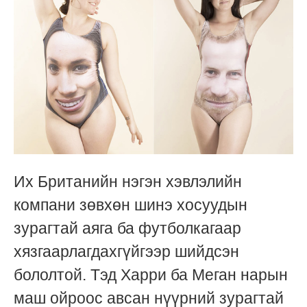
Их Британийн нэгэн хэвлэлийн
компани зөвхөн шинэ хосуудын
зурагтай аяга ба футболкагаар
хязгаарлагдахгүйгээр шийдсэн
бололтой. Тэд Харри ба Меган нарын
маш ойроос авсан нүүрний зурагтай