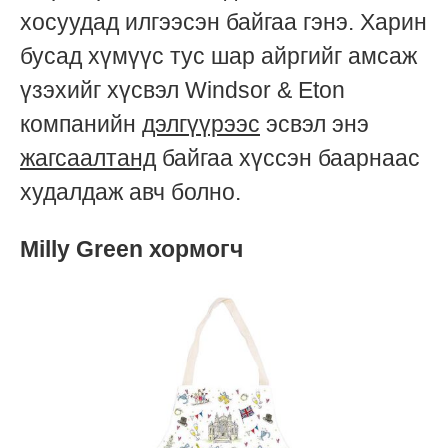
хосуудад илгээсэн байгаа гэнэ. Харин
бусад хүмүүс тус шар айргийг амсаж
үзэхийг хүсвэл Windsor & Eton
компанийн
дэлгүүрээс
эсвэл энэ
жагсаалтанд
байгаа хүссэн баарнаас
худалдаж авч болно.
Milly Green хормогч