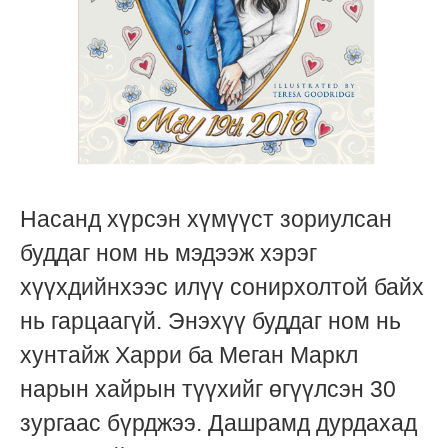
Насанд хүрсэн хүмүүст зориулсан
буддаг ном нь мэдээж хэрэг
хүүхдийнхээс илүү сонирхолтой байх
нь гарцаагүй. Энэхүү буддаг ном нь
хунтайж Харри ба Меган Маркл
нарын хайрын түүхийг өгүүлсэн 30
зургаас бүрджээ. Дашрамд дурдахад