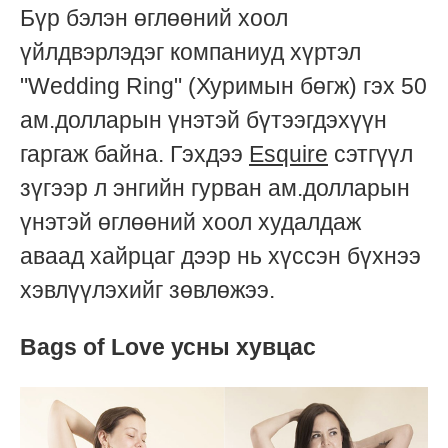
Бүр бэлэн өглөөний хоол
үйлдвэрлэдэг компаниуд хүртэл
"Wedding Ring" (Хуримын бөгж) гэх 50
ам.долларын үнэтэй бүтээгдэхүүн
гаргаж байна. Гэхдээ
Esquire
сэтгүүл
зүгээр л энгийн гурван ам.долларын
үнэтэй өглөөний хоол худалдаж
аваад хайрцаг дээр нь хүссэн бүхнээ
хэвлүүлэхийг зөвлөжээ.
Bags of Love усны хувцас