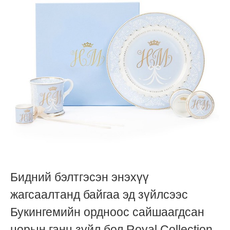
Бидний бэлтгэсэн энэхүү
жагсаалтанд байгаа эд зүйлсээс
Букингемийн ордноос сайшаагдсан
цорын ганц зүйл бол Royal Collection