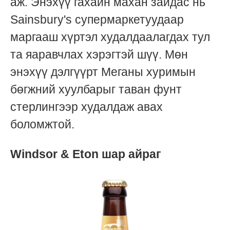
аж. Энэхүү гахайн махан зайдас нь
Sainsbury's супермаркетуудаар
маргааш хүртэл худалдаалагдах тул
та яаравчлах хэрэгтэй шүү. Мөн
энэхүү дэлгүүрт Меганы хуримын
бөгжний хуулбарыг таван фунт
стерлингээр худалдаж авах
боломжтой.
Windsor & Eton шар айраг