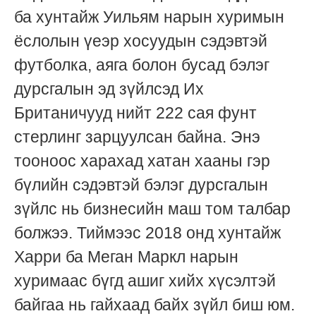
ба хунтайж Уильям нарын хуримын
ёслолын үеэр хосуудын сэдэвтэй
футболка, аяга болон бусад бэлэг
дурсгалын эд зүйлсэд Их
Британичууд нийт 222 сая фунт
стерлинг зарцуулсан байна. Энэ
тооноос харахад хатан хааны гэр
бүлийн сэдэвтэй бэлэг дурсгалын
зүйлс нь бизнесийн маш том талбар
болжээ. Тиймээс 2018 онд хунтайж
Харри ба Меган Маркл нарын
хуримаас бүгд ашиг хийх хүсэлтэй
байгаа нь гайхаад байх зүйл биш юм.