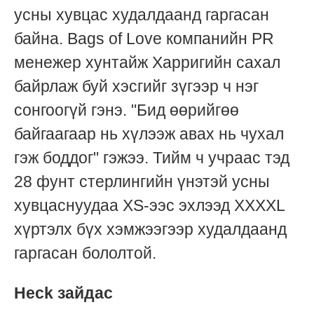
усны хувцас худалдаанд гаргасан
байна. Bags of Love компанийн PR
менежер хунтайж Харригийн сахал
байрлаж буй хэсгийг зүгээр ч нэг
сонгоогүй гэнэ. "Бид өөрийгөө
байгаагаар нь хүлээж авах нь чухал
гэж боддог" гэжээ. Тийм ч учраас тэд
28 фунт стерлингийн үнэтэй усны
хувцаснуудаа XS-ээс эхлээд XXXXL
хүртэлх бүх хэмжээгээр худалдаанд
гаргасан бололтой.
Heck зайдас