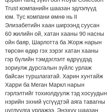
Trust компанийн шаазан эдлэлүүд
юм. Тус компани өмнө нь II
Элизабетийн хаан ширээнд суусан
60 жилийн ой, хатан хааны 90 насны
ойн баяр, Шарлотта ба Жорж нарын
төрсөн өдөр гэх зэрэг хатан хааны
гэр бүлийн тэмдэглэлт өдрүүдэд
зориулж дурсгалын зүйлс урлаж
байсан туршлагатай. Харин хунтайж
Харри ба Меган Маркл нарын
гэрлэлтийг тохиолдуулж тэд хосуудын
нэрийн эхний үсгүүдтэй аяга тавагны
цуглуулга урлажээ. Энэхүү шаазан