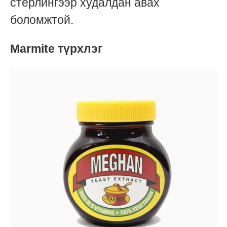
стерлингээр худалдан авах
боломжтой.
Marmite түрхлэг