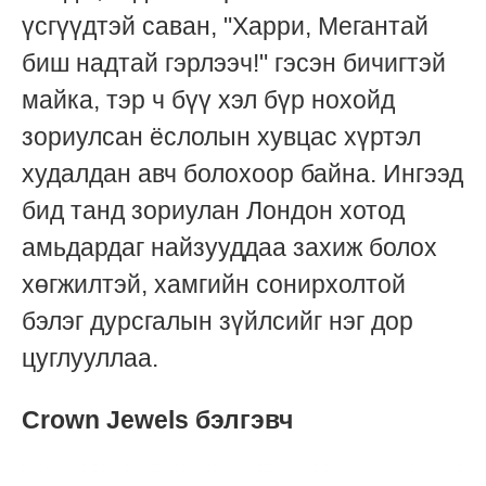
үсгүүдтэй саван, "Харри, Мегантай
биш надтай гэрлээч!" гэсэн бичигтэй
майка, тэр ч бүү хэл бүр нохойд
зориулсан ёслолын хувцас хүртэл
худалдан авч болохоор байна. Ингээд
бид танд зориулан Лондон хотод
амьдардаг найзууддаа захиж болох
хөгжилтэй, хамгийн сонирхолтой
бэлэг дурсгалын зүйлсийг нэг дор
цуглууллаа.
Crown Jewels бэлгэвч