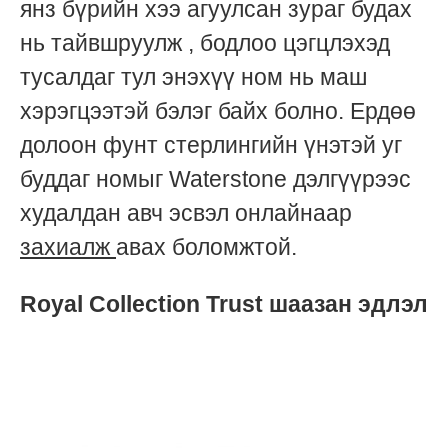
янз бүрийн хээ агуулсан зураг будах
нь тайвшруулж , бодлоо цэгцлэхэд
тусалдаг тул энэхүү ном нь маш
хэрэгцээтэй бэлэг байх болно. Ердөө
долоон фунт стерлингийн үнэтэй уг
буддаг номыг Waterstone дэлгүүрээс
худалдан авч эсвэл онлайнаар
захиалж
авах боломжтой.
Royal Collection Trust шаазан эдлэл