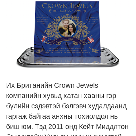
Их Британийн Crown Jewels
компанийн хувьд хатан хааны гэр
бүлийн сэдэвтэй бэлгэвч худалдаанд
гаргаж байгаа анхны тохиолдол нь
биш юм. Тэд 2011 онд Кейт Миддлтон