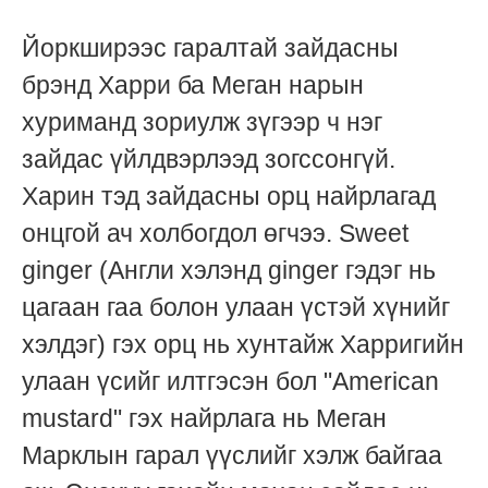
Йоркширээс гаралтай зайдасны
брэнд Харри ба Меган нарын
хуриманд зориулж зүгээр ч нэг
зайдас үйлдвэрлээд зогссонгүй.
Харин тэд зайдасны орц найрлагад
онцгой ач холбогдол өгчээ. Sweet
ginger (Англи хэлэнд ginger гэдэг нь
цагаан гаа болон улаан үстэй хүнийг
хэлдэг) гэх орц нь хунтайж Харригийн
улаан үсийг илтгэсэн бол "American
mustard" гэх найрлага нь Меган
Марклын гарал үүслийг хэлж байгаа