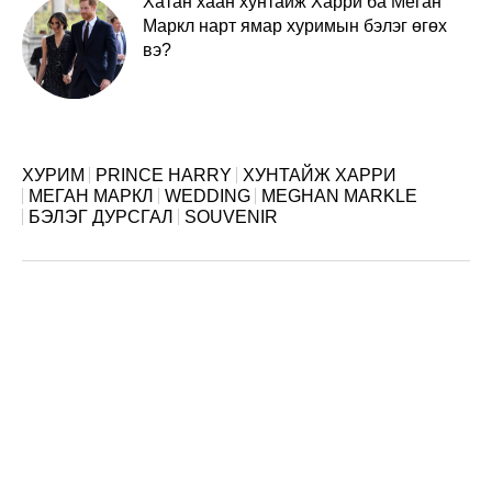
Хатан хаан хунтайж Харри ба Меган
Маркл нарт ямар хуримын бэлэг өгөх
вэ?
ХУРИМ
PRINCE HARRY
ХУНТАЙЖ ХАРРИ
МЕГАН МАРКЛ
WEDDING
MEGHAN MARKLE
БЭЛЭГ ДУРСГАЛ
SOUVENIR