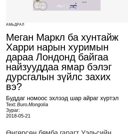
АМЬДРАЛ
Меган Маркл ба хунтайж
Харри нарын хуримын
дараа Лондонд байгаа
найзууддаа ямар бэлэг
дурсгалын зүйлс захих
вэ?
Буддаг номоос эхлээд шар айраг хүртэл
Text:
Buro.Mongolia
Зураг:
2018-05-21
Өнгөрсөн бямба гарагт Уэльсийн