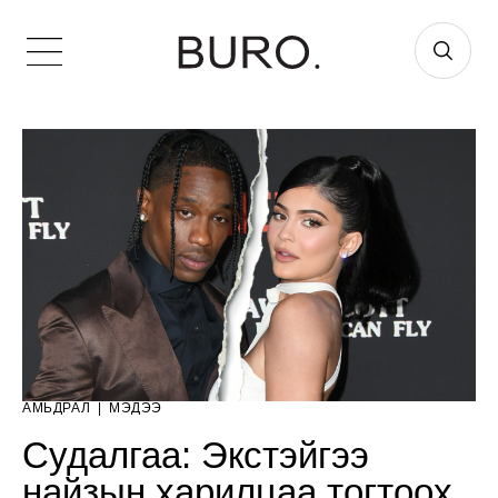
АМЬДРАЛ
|
МЭДЭЭ
Судалгаа: Экстэйгээ
найзын харилцаа тогтоох