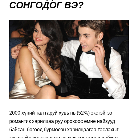
СОНГОДОГ ВЭ?
2000 хүний тал гаруй хувь нь (52%) экстэйгээ
романтик харилцаа руу орохоос өмнө найзууд
байсан бөгөөд бүрмөсөн харилцаагаа таслахыг
хүсээгүйн үндсэн дээр энэхүү сонголтыг хийжээ.