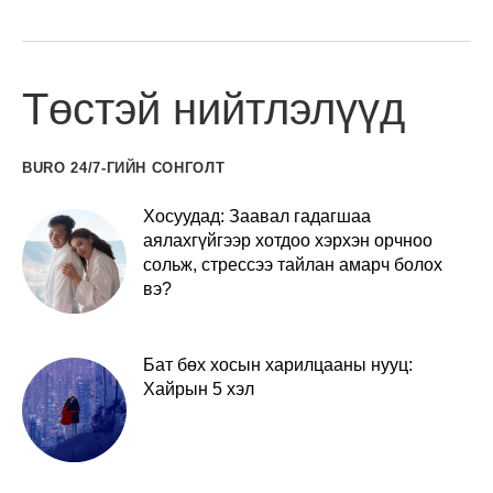
Төстэй нийтлэлүүд
BURO 24/7-ГИЙН СОНГОЛТ
Хосуудад: Заавал гадагшаа
аялахгүйгээр хотдоо хэрхэн орчноо
сольж, стрессээ тайлан амарч болох
вэ?
Бат бөх хосын харилцааны нууц:
Хайрын 5 хэл