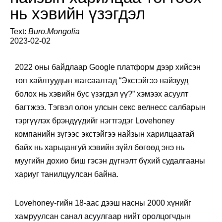
нь хэвийн үзэгдэл
Text:
Buro.Mongolia
2023-02-02
2022 оны байдлаар Google платформ дээр хийсэн
топ хайлтуудын жагсаалтад “Экстэйгээ найзууд
болох нь хэвийн бус үзэгдэл үү?” хэмээх асуулт
багтжээ. Тэгвэл олон улсын секс велнесс салбарын
тэргүүлэх брэндүүдийг нэгтгэдэг Lovehoney
компанийн зүгээс экстэйгээ найзын харилцаатай
байх нь харьцангуй хэвийн зүйл бөгөөд энэ нь
муугийн дохио биш гэсэн дүгнэлт бүхий судалгааны
хариуг танилцуулсан байна.
Lovehoney-гийн 18-аас дээш насны 2000 хүнийг
хамруулсан санал асуулгаар нийт оролцогчдын