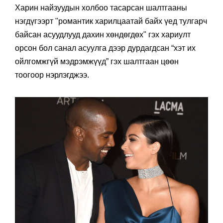
Харин найзуудын холбоо тасарсан шалтгааны
нэгдүгээрт "романтик харилцаатай байх үед тулгарч
байсан асуудлууд дахин хөндөгдөх" гэх хариулт
орсон бол санал асуулга дээр дурдагдсан “хэт их
ойлгомжгүй мэдрэмжүүд” гэх шалтгаан цөөн
тоогоор нэрлэгджээ.