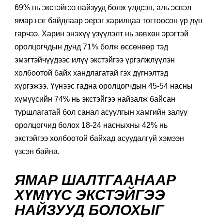
69% нь экстэйгээ найзууд болж үлдсэн, аль эсвэл
ямар нэг байдлаар эерэг харилцаа тогтоосон үр дүн
гарчээ. Харин энэхүү үзүүлэлт нь зөвхөн эрэгтэй
оролцогчдын дунд 71% болж өссөнөөр тэд
эмэгтэйчүүдээс илүү экстэйгээ үргэлжлүүлэн
холбоотой байх хандлагатай гэх дүгнэлтэд
хүргэжээ. Үүнээс гадна оролцогчдын 45-54 насны
хүмүүсийн 74% нь экстэйгээ найзалж байсан
туршлагатай бол санал асуулгын хамгийн залуу
оролцогчид болох 18-24 насныхны 42% нь
экстэйгээ холбоотой байхад асуудалгүй хэмээн
үзсэн байна.
ЯМАР ШАЛТГААНААР
ХҮМҮҮС ЭКСТЭЙГЭЭ
НАЙЗУУД БОЛОХЫГ