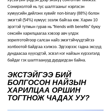
Сонирхолтой нь тус шалтгааныг нэрлэсэн
хүмүүсийн дийлэнх хувийг non-binary (88%) болон
эмэгтэй (54%) хүмүүс эзэлж байгаа юм. Харин 10
эрэгтэй тутмын гурав нь “friends with benefits” буюу
сексийн харилцаагаа хэвээр авч үлдэх
зорилготойгоор салсан найз эмэгтэйчүүдтэйгээ
холбоотой байдгаа хэлжээ. Эдгээрээс гадна эксүүд
дундаасаа хүүхэдтэй, эсвэл нэг найзын хүрээлэлд
байдаг гэх шалтгаанууд дурдагдсан байна.
ЭКСТЭЙГЭЭ БИЙ
БОЛГОСОН НАЙЗЫН
ХАРИЛЦАА ОРШИН
ТОГТНОЖ ЧАДАХ УУ?