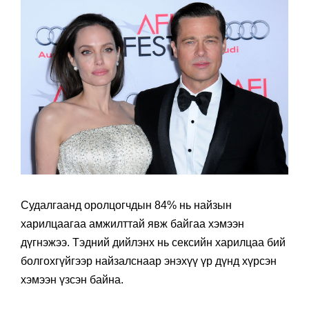
Судалгаанд оролцогчдын 84% нь найзын
харилцаагаа амжилттай явж байгаа хэмээн
дүгнэжээ. Тэдний дийлэнх нь сексийн харилцаа бий
болгохгүйгээр найзалснаар энэхүү үр дүнд хүрсэн
хэмээн үзсэн байна.