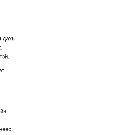
н дахь
,
тэй.
эт
ийн
чнөөс