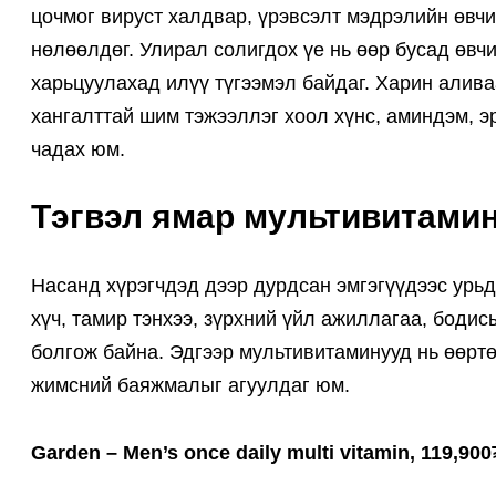
цочмог вируст халдвар, үрэвсэлт мэдрэлийн өвчи
нөлөөлдөг. Улирал солигдох үе нь өөр бусад өвч
харьцуулахад илүү түгээмэл байдаг. Харин алива
хангалттай шим тэжээллэг хоол хүнс, аминдэм, 
чадах юм.
Тэгвэл ямар мультивитамин
Насанд хүрэгчдэд дээр дурдсан эмгэгүүдээс урьд
хүч, тамир тэнхээ, зүрхний үйл ажиллагаа, бод
болгож байна. Эдгээр мультивитаминууд нь өөртө
жимсний баяжмалыг агуулдаг юм.
Garden – Men’s once daily multi vitamin, 119,900