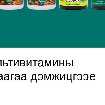
ультивитамины
аагаа дэмжицгээе