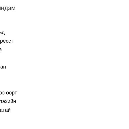
индэм
ьд
тресст
а
хан
ээ өөрт
рлэхийн
гатай