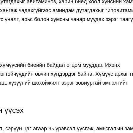
утагдахыг авитаминоз, харин биед хоол хүнсний хам
хангаж чадахгүйгээс аминдэм дутагдахыг гиповитам
с уналт, арьс болон хумсны чанар муудах зэрэг тааг
 хүмүүсийн биеийн байдал огцом мууддаг. Ихэнх
эгтэйчүүдийн өвчин хүндэрдэг байна. Хүмүүс архаг г
аа, хүзүүний шохойжилт зэрэг зовиуртай эмнэлгийн
н үүсэх
, сэрүүн цаг агаар нь үрэвсэл үүсгэж, амьсгалын за