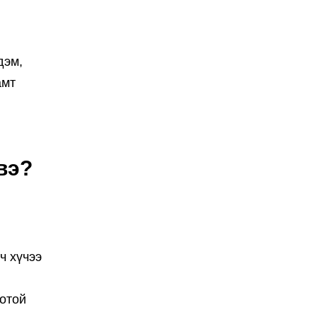
дэм,
амт
вэ?
ч хүчээ
оотой