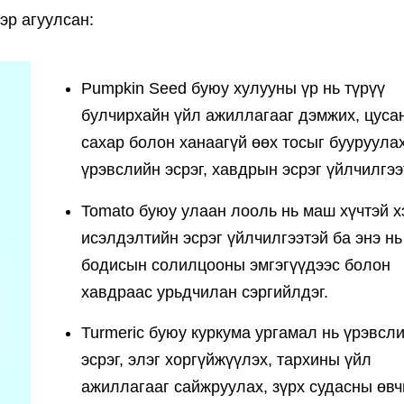
эр агуулсан:
Pumpkin Seed буюу хулууны үр нь түрүү
булчирхайн үйл ажиллагааг дэмжих, цуса
сахар болон ханаагүй өөх тосыг бууруулах
үрэвслийн эсрэг, хавдрын эсрэг үйлчилгээ
Tomato буюу улаан лооль нь маш хүчтэй х
исэлдэлтийн эсрэг үйлчилгээтэй ба энэ нь
бодисын солилцооны эмгэгүүдээс болон
хавдраас урьдчилан сэргийлдэг.
Turmeric буюу куркума ургамал нь үрэвсл
эсрэг, элэг хоргүйжүүлэх, тархины үйл
ажиллагааг сайжруулах, зүрх судасны өв