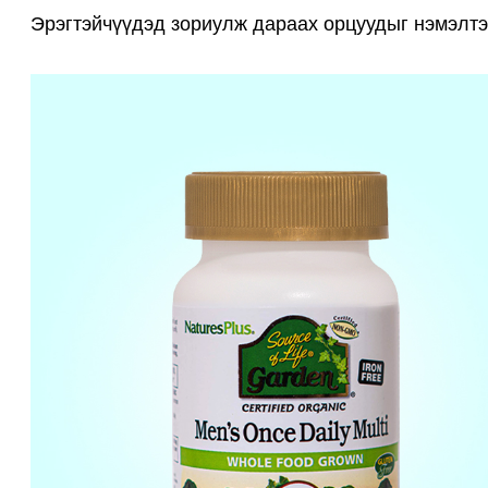
Эрэгтэйчүүдэд зориулж дараах орцуудыг нэмэлтэ