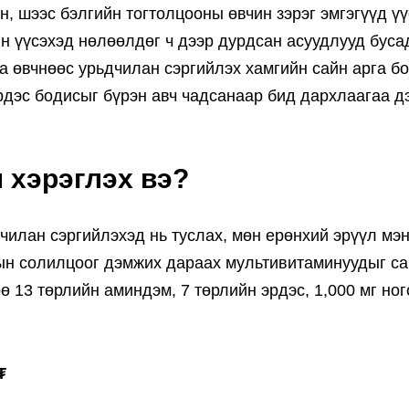
н, шээс бэлгийн тогтолцооны өвчин зэрэг эмгэгүүд ү
ин үүсэхэд нөлөөлдөг ч дээр дурдсан асуудлууд буса
а өвчнөөс урьдчилан сэргийлэх хамгийн сайн арга б
эрдэс бодисыг бүрэн авч чадсанаар бид дархлаагаа 
 хэрэглэх вэ?
чилан сэргийлэхэд нь туслах, мөн ерөнхий эрүүл мэн
исын солилцоог дэмжих дараах мультивитаминуудыг с
ө 13 төрлийн аминдэм, 7 төрлийн эрдэс, 1,000 мг ног
₮