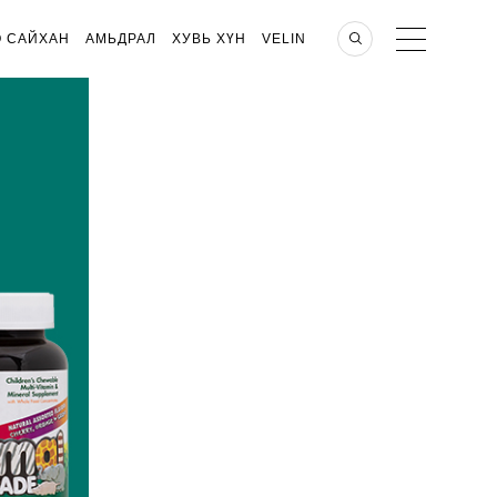
О САЙХАН
АМЬДРАЛ
ХУВЬ ХҮН
VELIN