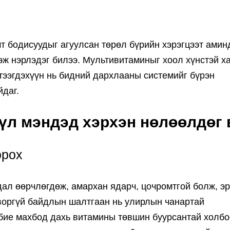
мт бодисуудыг агуулсан төрөл бүрийн хэрэгцээт амин
эж нэрлэдэг билээ. Мультивитаминыг хоол хүнстэй х
үтээгдэхүүн нь бидний дархлааны системийг бүрэн
даг.
үл мэндэд хэрхэн нөлөөлдөг 
орох
ал өөрчлөгдөж, амархан ядарч, цочромтгой болж, эр
творгүй байдлын шалтгаан нь улирлын чанартай
 бие махбод дахь витамины төвшин буурсантай холб