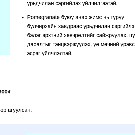
урьдчилан сэргийлэх үйлчилгээтэй.
Pomegranate буюу анар жимс нь түрүү
булчирхайн хавдраас урьдчилан сэргийлэ
бэлэг эрхтний хөвчрөлтийг сайжруулах, ц
даралтыг тэнцвэржүүлэх, үе мөчний үрэв
эсрэг үйлчлэлтэй.
,900₮
эр агуулсан: