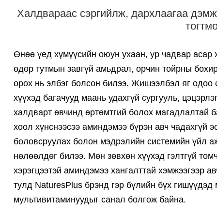
Халдвараас сэргийлж, дархлаагаа дэмж
тогтм
Өнөө үед хүмүүсийн оюун ухаан, ур чадвар асар 
өдөр тутмын завгүй амьдрал, орчин тойрны бохир
орох нь элбэг болсон билээ. Жишээлбэл яг одоо 
хүүхэд багачууд маань удахгүй сургууль, цэцэрлэ
халдварт өвчинд өртөмтгий болох магадлалтай б
хоол хүнснээсээ аминдэмээ бүрэн авч чадахгүй 
боловсруулах болон мэдрэлийн системийн үйл аж
нөлөөлдөг билээ. Мөн зөвхөн хүүхэд гэлтгүй томч
хэрэгцээтэй аминдэмээ хангалттай хэмжээгээр ав
тулд NaturesPlus брэнд гэр бүлийн бүх гишүүдэд
мультивитаминуудыг санал болгож байна.