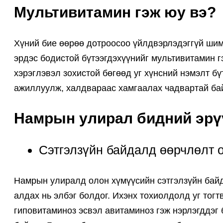
Мультивитамин гэж юу вэ?
Хүний ​​бие өөрөө дотроосоо үйлдвэрлэдэггүй ши
эрдэс бодистой бүтээгдэхүүнийг мультивитамин г
хэрэглэвэл зохистой бөгөөд уг хүнсний нэмэлт б
ажиллуулж, халдвараас хамгаалах чадвартай бай
Намрын улирал бидний эрү
Сэтгэлзүйн байдалд өөрчлөлт 
Намрын улиралд олон хүмүүсийн сэтгэлзүйн байд
алдах нь элбэг болдог. Ихэнх тохиолдолд уг тог
гиповитаминоз эсвэл авитаминоз гэж нэрлэгддэг