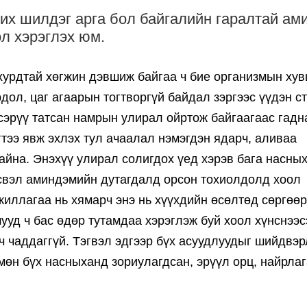
их шилдэг арга бол байгалийн гаралтай ам
ол хэрэглэх юм.
хурдтай хөгжин дэвшиж байгаа ч бие организмын хув
дол, цаг агаарын тогтворгүй байдал зэргээс үүдэн с
сэрүү татсан намрын улирал ойртож байгаагаас гадн
гтээ явж эхлэх тул ачаалал нэмэгдэн ядарч, аливаа
айна. Энэхүү улирал солигдох үед хэрэв бага насны
эсвэл аминдэмийн дутагдалд орсон тохиолдолд хоол
иллагаа нь хямарч энэ нь хүүхдийн өсөлтөд сөргөөр
ууд ч бас өдөр тутамдаа хэрэглэж буй хоол хүнснээс
ч чаддаггүй. Тэгвэл эдгээр бүх асуудлуудыг шийдвэ
 мөн бүх насныханд зориулагдсан, эрүүл орц, найрла