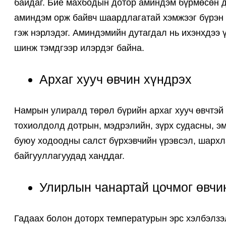
байдаг. Бие махбодын дотор аминдэм бүрмөсөн д
аминдэм орж байвч шаардлагатай хэмжээг бүрэн 
гэж нэрлэдэг. Аминдэмийн дутагдал нь ихэнхдээ ү
шинж тэмдгээр илэрдэг байна.
Архаг хууч өвчин хүндрэх
Намрын улиралд төрөл бүрийн архаг хууч өвчтэй
тохиолдолд дотрын, мэдрэлийн, зүрх судасны, эм
буюу ходоодны салст бүрхэвчийн үрэвсэл, шархл
байгууллагуудад ханддаг.
Улирлын чанартай цочмог өвчи
Гадаах болон доторх температурын эрс хэлбэлзэл