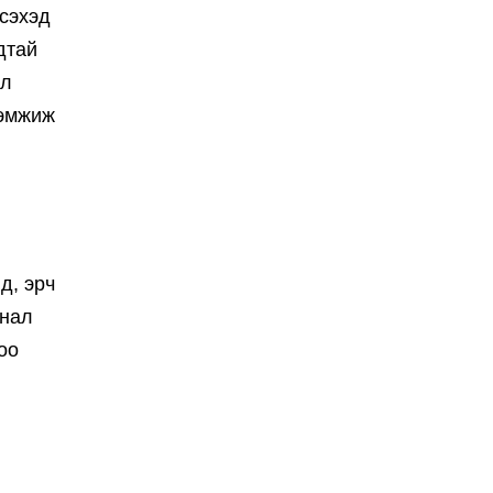
үсэхэд
дтай
ол
дэмжиж
д, эрч
анал
оо