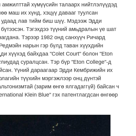
н амжилттай хүмүүсийн талаарх нийтлэлүүдэд
өө маш их хүнд, хэцүү давааг туулсан
э удаад лав тийм биш шүү. Мэдээж Эдди
 бүтээсэн. Тэгэхдээ түүний амьдралын үе шат
нагдана. Тэрээр 1982 онд санхүүч Ричард
Редмэйн нарын гэр бүлд таван хүүхдийн
и хүүхэд байхдаа "Colet Court" болон "Eton
улиудад суралцсан. Тэр бүр "Eton College"-д
айсан. Үүний дараагаар Эдди Кембрижийн их
 урлагийн түүхийн мэргэжлээр онц дүнтэй
альтонизмтай (зарим өнгө ялгадаггүй) байсан ч
national Klein Blue" гэх патентлагдсан өнгөөр