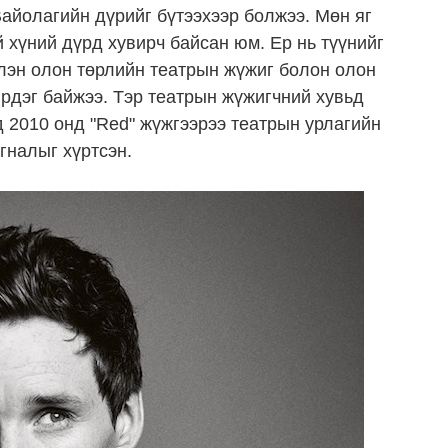
 Вайолагийн дүрийг бүтээхээр болжээ. Мөн яг
й хүний дүрд хувирч байсан юм. Ер нь түүнийг
лэн олон төрлийн театрын жүжиг болон олон
ирдэг байжээ. Тэр театрын жүжигчний хувьд
 2010 онд "Red" жүжгээрээ театрын урлагийн
агналыг хүртсэн.