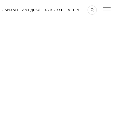
О САЙХАН
АМЬДРАЛ
ХУВЬ ХҮН
VELIN