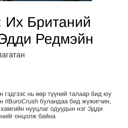
: Их Британий
 Эдди Редмэйн
лагатан
 гэдгээс нь өөр түүний талаар бид юу
н #BuroCrush буландаа бид жүжигчин,
 хамгийн нууцлаг одуудын нэг Эдди
нийг онцолж байна