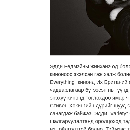
Эдди Редмэйны жинхэнэ од болох
киноноос эхэлсэн гэж хэлж болно
Everything" кинонд Их Британий
чадварлагаар бүтээсэн нь түүнд
энэхүү кинонд тоглохдоо ямар ч
Стивен Хокингийн дүрийг шууд 
санагдаж байжээ. Эдди "Variety"
шалгаруулалтанд оролцоход тэд
нэг ойлголттой болно. Тиймээс 