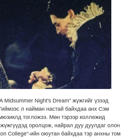
 Midsummer Night's Dream" жүжгийг үзээд
 Тиймээс л найман настай байхдаа анх Сэм
 мюзиклд тогложээ. Мөн тэрээр коллежид
 жүжгүүдэд оролцож, найрал дуу дуулдаг олон
ton College"-ийн оюутан байхдаа тэр анхны том