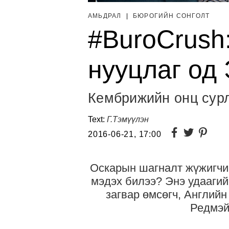
АМЬДРАЛ
|
БЮРОГИЙН СОНГОЛТ
#BuroCrush
нууцлаг од
Кембрижийн онц сур
Text:
Г.Тэмүүлэн
2016-06-21, 17:00
Оскарын шагналт жүжигчин
мэдэх билээ? Энэ удаагий
загвар өмсөгч, Английн
Редмэй