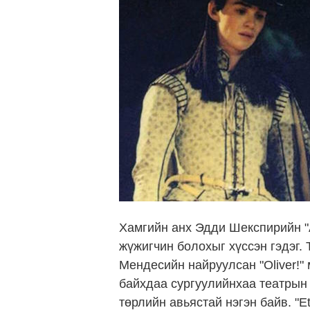
Хамгийн анх Эдди Шекспирийн "A
жүжигчин болохыг хүссэн гэдэг.
Мендесийн найруулсан "Oliver!"
байхдаа сургуулийнхаа театрын
төрлийн авьястай нэгэн байв. "E