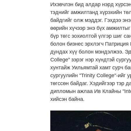
Ихэвчлэн бид алдар нэрд хүрсэ
тэднийг амжилтанд хүрэхийн төл
байдгийг олж мэддэг. Гэхдээ эн
өөрийн хүчээр энэ бүх амжилтыг
бүр төгс зохиолтой үлгэр шиг са
болон бизнес эрхлэгч Патриция 
дундах хүү болон мэндэлжээ. Эдд
College" зэрэг нэр хүндтэй сургу
хунтайж Уильямтай хамт сурч б
сургуулийн "Trinity College"-ийг
төгссөн байдаг. Хэдийгээр тэр д
дипломын ажлаа Ив Клайны "Inter
хийсэн байна.