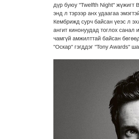
дүр буюу "Twelfth Night" жүжигт
энд л тэрээр анх удаагаа эмэгтэ
Кембрижд сурч байсан үеэс л эх
ангит кинонуудад тоглох санал 
чамгүй амжилттай байсан бөгөөд
"Оскар" гэгддэг "Tony Awards" ш