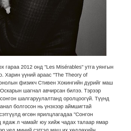
 гараа 2012 онд "Les Misérables" утга уянгын
. Харин үүний араас "The Theory of
 онолын физикч Стивен Хокингийн дүрийг маш
 Оскарын шагнал авчирсан билээ. Тэрээр
 сонгон шалгаруулалтанд оролцоогүй. Түүнд
санал болгосон нь үнэхээр аймшигтай
 сэтгүүлд өгсөн ярилцлагадаа "Сонгон
 ядаж л чамайг юу хийж чадах талаар ямар
тэр үед миний сэтгэл маш их хөдлөхийн