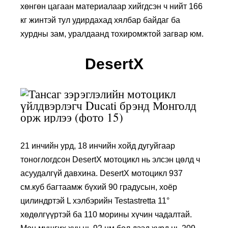
хөнгөн цагаан материалаар хийгдсэн ч нийт 166
кг жинтэй тул удирдахад хялбар байдаг ба
хурдны зам, уралдаанд тохиромжтой загвар юм.
DesertX
21 инчийн урд, 18 инчийн хойд дугуйгаар
тоноглогдсон DesertX мотоцикл нь элсэн цөлд ч
асуудалгүй давхина. DesertX мотоцикл 937
см.куб багтаамж бүхий 90 градусын, хоёр
цилиндртэй L хэлбэрийн Testastretta 11°
хөдөлгүүртэй ба 110 морины хүчин чадалтай.