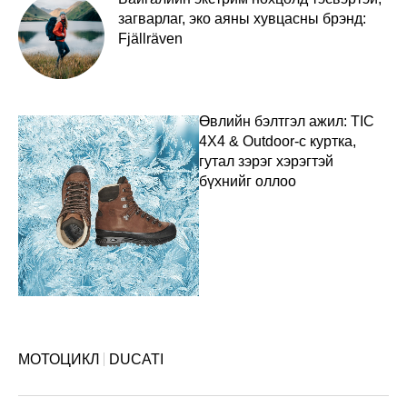
загварлаг, эко аяны хувцасны брэнд:
Fjällräven
Өвлийн бэлтгэл ажил: TIC
4X4 & Outdoor-с куртка,
гутал зэрэг хэрэгтэй
бүхнийг оллоо
МОТОЦИКЛ
DUCATI