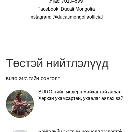
Утас: 70104599
Facebook:
Ducati Mongolia
Instagram:
@ducatimongoliaofficial
Төстэй нийтлэлүүд
BURO 24/7-ГИЙН СОНГОЛТ
BURO.-гийн модерн майхантай аялал:
Хэрхэн ухамсартай, ухаалаг аялах вэ?
Байгалийн экстрим нөхцөлд тэсвэртэй,