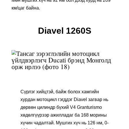
Мөн мушгих хүч нь 92 нм бол дээд хурд нь 209
км/цаг байна.
Diavel 1260S
Сүрлэг хийцтэй, байж болох хамгийн
хурдан мотоцикл гэгддэг Diavel загвар нь
дөрвөн цилиндр бүхий V4 Granturismo
хөдөлгүүрээр ажилладаг ба 168 морины
хүчин чадалтай. Мушгих хүч нь 126 нм, 0-