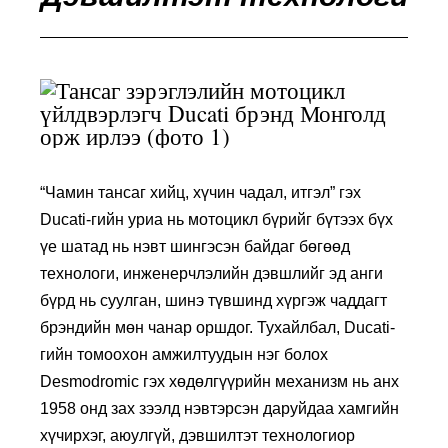
“Чамин тансаг хийц, хүчин чадал, итгэл” гэх
Ducati-гийн уриа нь мотоцикл бүрийг бүтээх бүх
үе шатад нь нэвт шингэсэн байдаг бөгөөд
технологи, инженерчлэлийн дэвшлийг эд анги
бүрд нь суулган, шинэ түвшинд хүргэж чаддагт
брэндийн мөн чанар оршдог. Тухайлбал, Ducati-
гийн томоохон амжилтуудын нэг болох
Desmodromic гэх хөдөлгүүрийн механизм нь анх
1958 онд зах зээлд нэвтэрсэн даруйдаа хамгийн
хүчирхэг, аюулгүй, дэвшилтэт технологиор