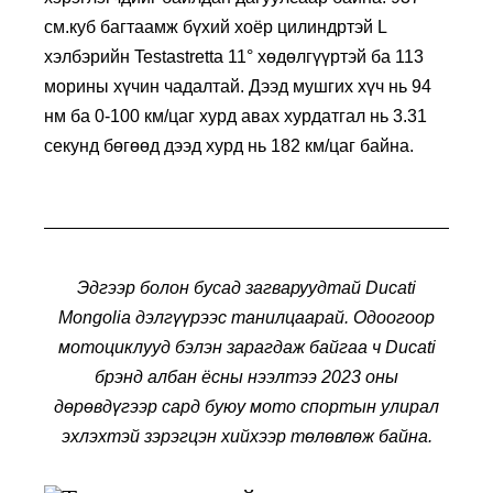
см.куб багтаамж бүхий хоёр цилиндртэй L
хэлбэрийн Testastretta 11° хөдөлгүүртэй ба 113
морины хүчин чадалтай. Дээд мушгих хүч нь 94
нм ба 0-100 км/цаг хурд авах хурдатгал нь 3.31
секунд бөгөөд дээд хурд нь 182 км/цаг байна.
Эдгээр болон бусад загваруудтай
Ducati
Mongolia
дэлгүүрээс танилцаарай. Одоогоор
мотоциклууд бэлэн зарагдаж байгаа ч
Ducati
брэнд албан ёсны нээлтээ 2023 оны
дөрөвдүгээр сард буюу мото спортын улирал
эхлэхтэй зэрэгцэн хийхээр төлөвлөж байна.