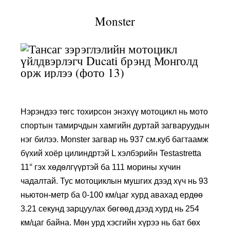
Monster
Нэрэндээ төгс тохирсон энэхүү мотоцикл нь мото
спортын тамирчдын хамгийн дуртай загваруудын
нэг билээ. Monster загвар нь 937 см.куб багтаамж
бүхий хоёр цилиндртэй L хэлбэрийн Testastretta
11° гэх хөдөлгүүртэй ба 111 морины хүчин
чадалтай. Тус мотоциклын мушгих дээд хүч нь 93
ньютон-метр ба 0-100 км/цаг хурд авахад ердөө
3.21 секунд зарцуулах бөгөөд дээд хурд нь 254
км/цаг байна. Мөн урд хэсгийн хүрээ нь бат бөх