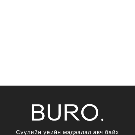
Сүүлийн үеийн мэдээлэл авч байх