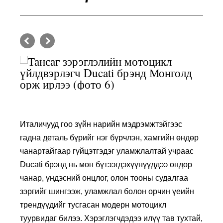
Италичууд гоо зүйн нарийн мэдрэмжтэйгээс
гадна деталь бүрийг нэг бүрчлэн, хамгийн өндөр
чанартайгаар гүйцэтгэдэг уламжлалтай учраас
Ducati брэнд нь мөн бүтээгдэхүүнүүддээ өндөр
чанар, үндэсний онцлог, олон тооны судалгаа
зэргийг шингээж, уламжлал болон орчин үеийн
трендүүдийг тусгасан модерн мотоцикл
туурвидаг билээ. Хэрэглэгчдэдээ илүү тав тухтай,