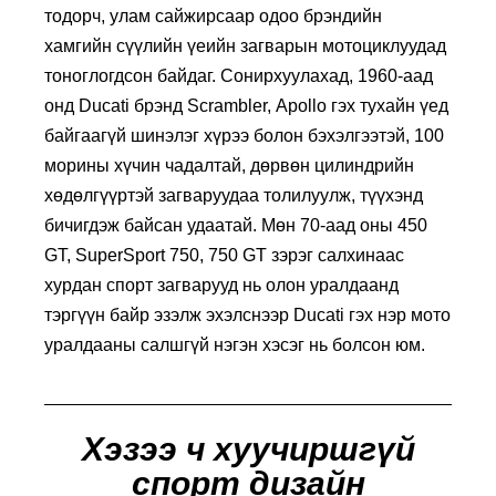
тодорч, улам сайжирсаар одоо брэндийн
хамгийн сүүлийн үеийн загварын мотоциклуудад
тоноглогдсон байдаг. Сонирхуулахад, 1960-аад
онд Ducati брэнд Scrambler, Apollo гэх тухайн үед
байгаагүй шинэлэг хүрээ болон бэхэлгээтэй, 100
морины хүчин чадалтай, дөрвөн цилиндрийн
хөдөлгүүртэй загваруудаа толилуулж, түүхэнд
бичигдэж байсан удаатай. Мөн 70-аад оны 450
GT, SuperSport 750, 750 GT зэрэг салхинаас
хурдан спорт загварууд нь олон уралдаанд
тэргүүн байр эзэлж эхэлснээр Ducati гэх нэр мото
уралдааны салшгүй нэгэн хэсэг нь болсон юм.
Хэзээ ч хуучиршгүй
спорт дизайн