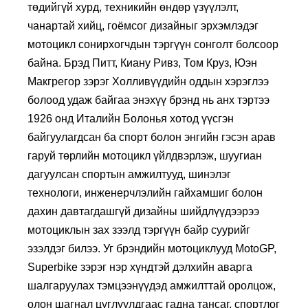
төдийгүй хурд, техникийн өндөр үзүүлэлт,
чанартай хийц, гоёмсог дизайныг эрхэмлэдэг
мотоцикл сонирхогчдын тэргүүн сонголт болсоор
байна. Брэд Питт, Киану Ривз, Том Круз, Юэн
Макгрегор зэрэг Холливүүдийн оддын хэрэглээ
болоод удаж байгаа энэхүү брэнд нь анх тэртээ
1926 онд Италийн Болонья хотод үүсгэн
байгуулагдсан ба спорт болон энгийн гэсэн арав
гаруй төрлийн мотоцикл үйлдвэрлэж, шуугиан
дагуулсан спортын амжилтууд, шинэлэг
технологи, инженерчлэлийн гайхамшиг болон
дахин давтагдашгүй дизайны шийдлүүдээрээ
мотоциклын зах зээлд тэргүүн байр суурийг
эзэлдэг билээ. Уг брэндийн мотоциклууд MotoGP,
Superbike зэрэг нэр хүндтэй дэлхийн аварга
шалгаруулах тэмцээнүүдэд амжилттай оролцож,
олон шагнал цуглуулдгаас гадна тансаг, спортлог