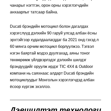
чанарыг нэгтгэн, орон орны хэрэглэгчдийн
анхаарлыг татсаар байна.
Ducati брэндийн мотоцикл болон дагалдах
хэрэгслүүд дэлхийн 90 гаруй улсад албан ёсны
эрхтэйгээр худалдаалагддаг ба 2021 онд гэхэд л
60 мянга орчим мотоцикл борлуулжээ. Тэгвэл
нэгэн баяртай мэдээ дуулгахад, аяны тоног
төхөөрөмж үйлдвэрлэдэг дэлхийн шилдэг
брэндүүдийг оруулж ирдэг TIC 4X4 & Outdoor
компани нь саяхнаас алдарт Ducati брэндийн
мотоциклуудыг Монголын хэрэглэгчдэд албан
ёсоор хүргэж эхэллээ.
Дэвшилтэт технологи