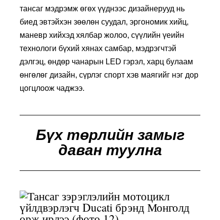
тансаг мэдрэмж өгөх үүднээс дизайнерууд нь
биед эвтэйхэн зөөлөн суудал, эргономик хийц,
маневр хийхэд хялбар жолоо, сүүлийн үеийн
технологи бүхий хянах самбар, мэдрэгчтэй
дэлгэц, өндөр чанарын LED гэрэл, харц булаам
өнгөлөг дизайн, сүрлэг спорт хэв маягийг нэг дор
цогцлоож чаджээ.
Бүх төрлийн замыг
даван туулна