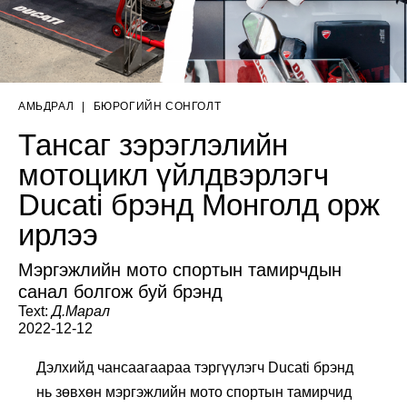
АМЬДРАЛ
|
БЮРОГИЙН СОНГОЛТ
Тансаг зэрэглэлийн
мотоцикл үйлдвэрлэгч
Ducati брэнд Монголд орж
ирлээ
Мэргэжлийн мото спортын тамирчдын
санал болгож буй брэнд
Text:
Д.Марал
2022-12-12
Дэлхийд чансаагаараа тэргүүлэгч Ducati брэнд
нь зөвхөн мэргэжлийн мото спортын тамирчид