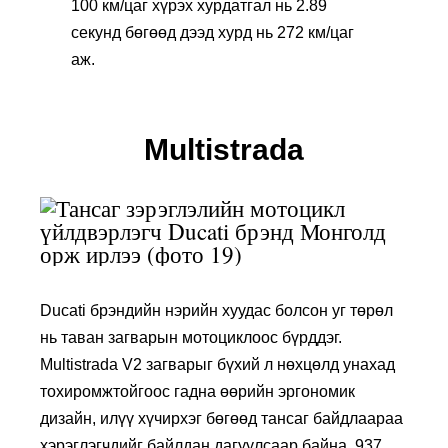
100 км/цаг хүрэх хурдатгал нь 2.89
секунд бөгөөд дээд хурд нь 272 км/цаг
аж.
Multistrada
Ducati брэндийн нэрийн хуудас болсон уг төрөл
нь таван загварын мотоциклоос бүрддэг.
Multistrada V2 загварыг бүхий л нөхцөлд унахад
тохиромжтойгоос гадна өөрийн эргономик
дизайн, илүү хүчирхэг бөгөөд тансаг байдлаараа
хэрэглэгчдийг байлдан дагуулсаар байна. 937