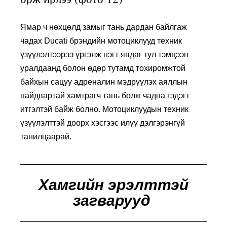
Ямар ч нөхцөлд замыг тань дардан байлгаж
чадах Ducati брэндийн мотоциклууд техник
үзүүлэлтээрээ үргэлж нэгт явдаг тул тэмцээн
уралдаанд болон өдөр тутамд тохиромжтой
байхын сацуу адреналин мэдрүүлэх аяллын
найдвартай хамтрагч тань болж чадна гэдэгт
итгэлтэй байж болно. Мотоциклуудын техник
үзүүлэлттэй доорх хэсгээс илүү дэлгэрэнгүй
танилцаарай.
Хамгийн эрэлттэй
загварууд