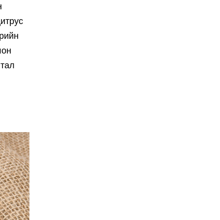
н
цитрус
өрийн
лон
 тал