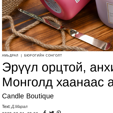
АМЬДРАЛ
|
БЮРОГИЙН СОНГОЛТ
Эрүүл орцтой, анх
Монголд хаанаас а
Candle Boutique
Text:
Д.Марал