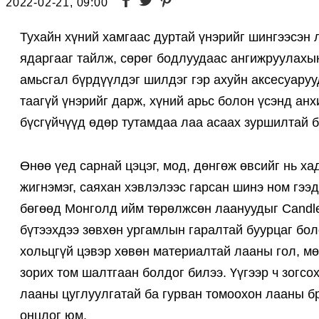
2022-02-21, 09:00
Тухайн хүний хамгаас дуртай үнэрийг шингээсэн
ядаргааг тайлж, сөрөг бодлуудаас ангижруулахын 
амьсгал бүрдүүлдэг шилдэг гэр ахуйн аксесуаруу
таагүй үнэрийг дарж, хүний арьс болон үсэнд анх
бүсгүйчүүд өдөр тутамдаа лаа асаах зуршилтай 
Өнөө үед сарнай цэцэг, мод, дөнгөж өвсийг нь ха
жигнэмэг, саяхан хэвлэлээс гарсан шинэ ном гээ
бөгөөд Монголд ийм төрөлжсөн лаануудыг Candle
бүтээхдээ зөвхөн ургамлын гаралтай буурцаг бол
хольцгүй цэвэр хөвөн материалтай лааны гол, мө
зорих том шалтгаан болдог билээ. Үүгээр ч зогсо
лааны цуглуулгатай ба гурван томоохон лааны б
онцлог юм.