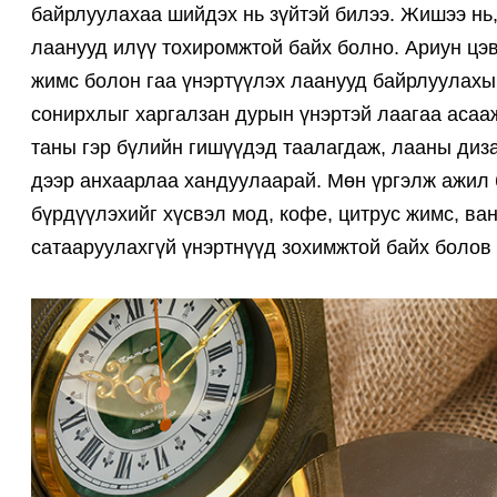
байрлуулахаа шийдэх нь зүйтэй билээ. Жишээ нь,
лаанууд илүү тохиромжтой байх болно. Ариун цэв
жимс болон гаа үнэртүүлэх лаанууд байрлуулахы
сонирхлыг харгалзан дурын үнэртэй лаагаа асааж
таны гэр бүлийн гишүүдэд таалагдаж, лааны диз
дээр анхаарлаа хандуулаарай. Мөн үргэлж ажил 
бүрдүүлэхийг хүсвэл мод, кофе, цитрус жимс, ва
сатааруулахгүй үнэртнүүд зохимжтой байх болов 