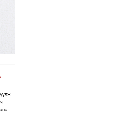
?
рүүлж
ач
аана