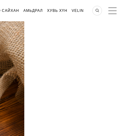
О САЙХАН
АМЬДРАЛ
ХУВЬ ХҮН
VELIN