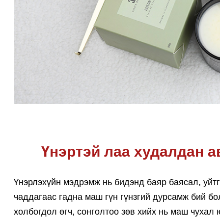
Үнэртэй лаа худалдан а
Үнэрлэхүйн мэдрэмж нь бидэнд баяр баясал, уйтг
чаддагаас гадна маш гүн гүнзгий дурсамж бий бо
холбогдол өгч, сонголтоо зөв хийх нь маш чухал