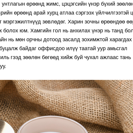
 унтлагын өрөөнд жимс, цэцэгсийн үнэр бүхий зөөлө
рийн өрөөнд арай хурц атлаа сэргээх үйлчилгээтэй 
г мэргэжилтнүүд зөвлөдөг. Харин зочны өрөөндөө ө
 болох юм. Хамгийн гол нь анхилах үнэр нь танд бо
айн нь мөн орчны дотоод засалд зохимжтой харагдах
буцалж байдаг оффисдоо илүү таатай уур амьсгал
ниль гээд зөөлөн бөгөөд хийж буй чухал ажлаас тань
уу.