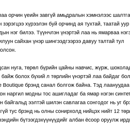
 лаа орчин үеийн завгүй амьдралын хэмнэлээс шалтг
зэрэгцээ хүрээлэн буй орчинд ая тухтай, таатай уур
дын нэг билээ. Түүнчлэн үнэртэй лаа нь ямарваа нэг
илуун сайхан үнэр шингээдгээрээ давуу талтай тул
болсон.
дсан нуга, төрөл бүрийн цайны навчис, жүрж, шокола
д байж болох бүхий л төрлийн үнэртэй лаа байдаг бо
 Boutique брэнд санал болгож байна. Тэд лаануудаа
он наргил модны тос ашигладаг ба ямар нэгэн синте
н байгальд ээлтэй шилэн савлагаа сонгодог нь уг бр
хгүй тус брэнд нь олны сонирхолд нийцэх нийт 12 тө
рэндийн бүтээгдэхүүнүүдийг албан ёсоор оруулж ирд