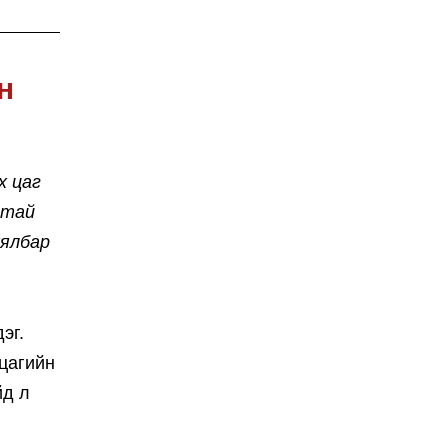
н
х цаг
лтай
хялбар
эг.
 цагийн
йд л