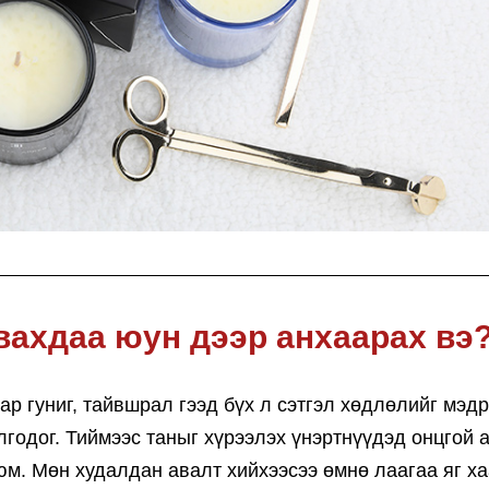
вахдаа юун дээр анхаарах вэ
ар гуниг, тайвшрал гээд бүх л сэтгэл хөдлөлийг мэд
лгодог. Тиймээс таныг хүрээлэх үнэртнүүдэд онцгой 
 юм. Мөн худалдан авалт хийхээсээ өмнө лаагаа яг х