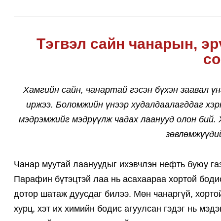
Тэгвэл сайн чанарын, эр
со
Хамгийн сайн, чанартай гэсэн бүхэн заавал 
иржээ. Боломжийн үнээр худалдаалагддаг хэ
мэдрэмжийг мэдрүүлж чадах лаанууд олон бий. 
зөвлөмжүүди
Чанар муутай лаануудыг ихэвчлэн нефть буюу га
Парафин бүтэцтэй лаа нь асахаараа хортой боди
дотор шатаж дуусдаг билээ. Мөн чанаргүй, хорто
хурц, хэт их химийн бодис агуулсан гэдэг нь мэд