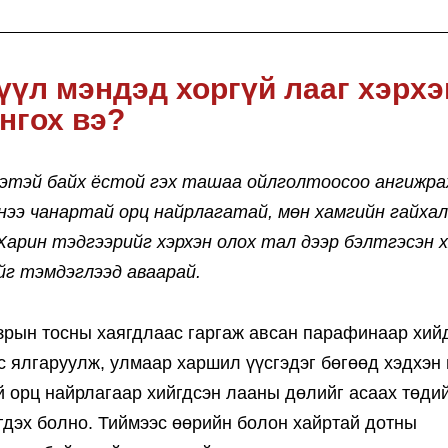
үүл мэндэд хоргүй лааг хэрхэ
нгох вэ?
үнэтэй байх ёстой гэх ташаа ойлголтоосоо ангижра
рнээ чанартай орц найрлагатай, мөн хамгийн гайха
Харин тэдгээрийг хэрхэн олох тал дээр бэлтгэсэн 
йг тэмдэглээд аваарай.
зрын тосны хаягдлаас гаргаж авсан парафинаар хийд
с ялгаруулж, улмаар харшил үүсгэдэг бөгөөд хэдхэн
й орц найрлагаар хийгдсэн лааны дөлийг асаах төди
эгдэх болно. Тиймээс өөрийн болон хайртай дотны