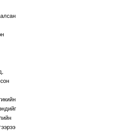
аалсан
эн
д,
лсон
тикийн
эндийг
рлийн
гээрээ