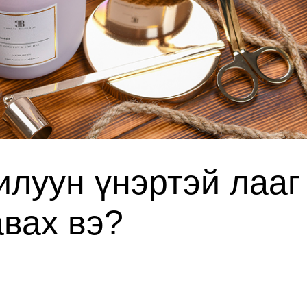
илуун үнэртэй лааг
вах вэ?