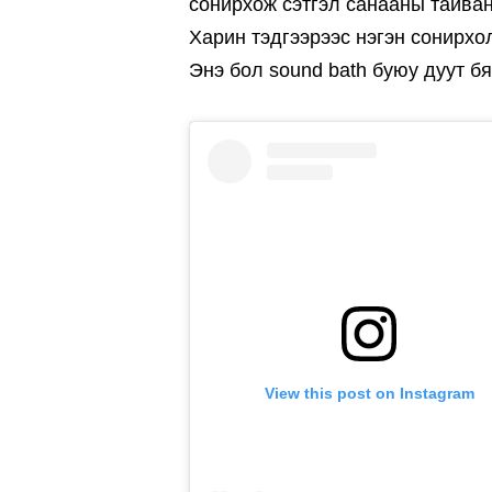
сонирхож сэтгэл санааны тайва
Харин тэдгээрээс нэгэн сонирхо
Энэ бол sound bath буюу дуут б
View this post on Instagram