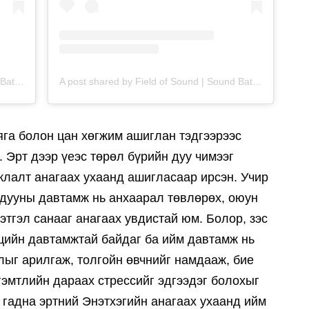
A post shared by Field of Sound | Sound Baths (@fieldofsound)
A post shared by Field of Sound | Sound Baths (@fieldofsound)
аяга болон цан хөгжим ашиглан тэдгээрээс
. Эрт дээр үеэс төрөл бүрийн дуу чимээг
жлалт анагаах ухаанд ашигласаар ирсэн. Учир
й дууны давтамж нь анхаарал төвлөрөх, оюун
этгэл санааг анагаах увдистай юм. Болор, зэс
рцийн давтамжтай байдаг ба ийм давтамж нь
лыг арилгаж, толгойн өвчнийг намдааж, бие
эмтлийн дараах стрессийг эдгээдэг болохыг
 гадна эртний Энэтхэгийн анагаах ухаанд ийм