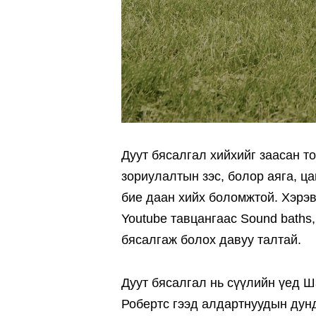
Дуут бясалгал хийхийг заасан т
зориулалтын зэс, болор аяга, ц
бие даан хийх боломжтой. Хэрэв 
Youtube тавцангаас Sound baths,
бясалгаж болох давуу талтай.
Дуут бясалгал нь сүүлийн үед 
Робертс гээд алдартнуудын дунд