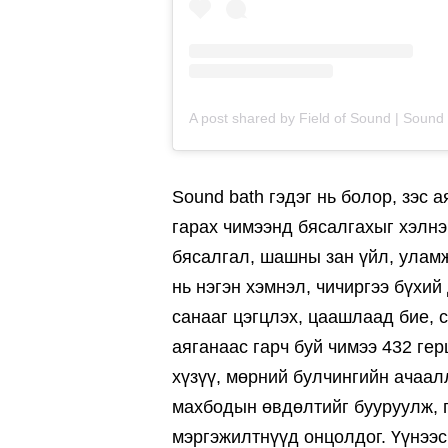
Sound bath гэдэг нь болор, зэс 
гарах чимээнд бясалгахыг хэлнэ
бясалгал, шашны зан үйл, улам
нь нэгэн хэмнэл, чичиргээ бүхи
санааг цэгцлэх, цаашлаад бие, с
аяганаас гарч буй чимээ 432 ге
хүзүү, мөрний булчингийн ачаал
махбодын өвдөлтийг бууруулж, г
мэргэжилтнүүд онцолдог. Үүнээс