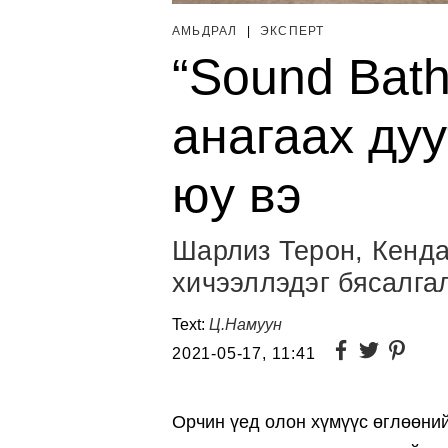
АМЬДРАЛ
|
ЭКСПЕРТ
“Sound Bath
анагаах дуу
юу вэ
Шарлиз Терон, Кенд
хичээллэдэг бясалга
Text:
Ц.Намуун
2021-05-17, 11:41
Орчин үед олон хүмүүс өглөөний