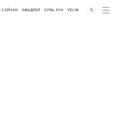
О САЙХАН
АМЬДРАЛ
ХУВЬ ХҮН
VELIN