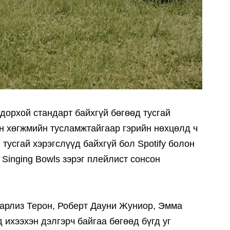
одорхой стандарт байхгүй бөгөөд тусгай
ан хөгжмийн тусламжтайгаар гэрийн нөхцөлд ч
тусгай хэрэгслүүд байхгүй бол Spotify болон
 Singing Bowls зэрэг плейлист сонсон
Шарлиз Терон, Роберт Дауни Жуниор, Эмма
 ихээхэн дэлгэрч байгаа бөгөөд бүгд уг