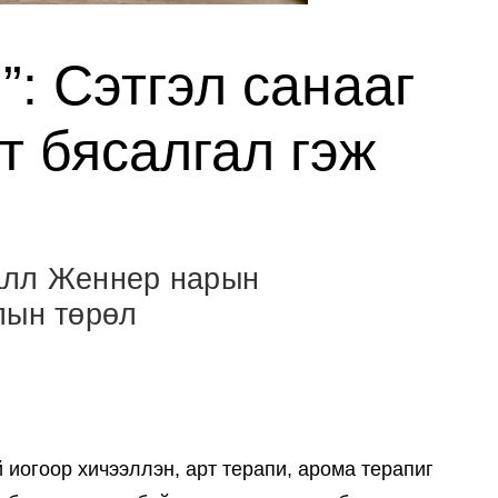
”: Сэтгэл санааг
т бясалгал гэж
алл Женнер нарын
лын төрөл
 иогоор хичээллэн, арт терапи, арома терапиг