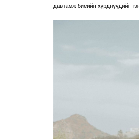
давтамж биеийн хүрднүүдийг тэ