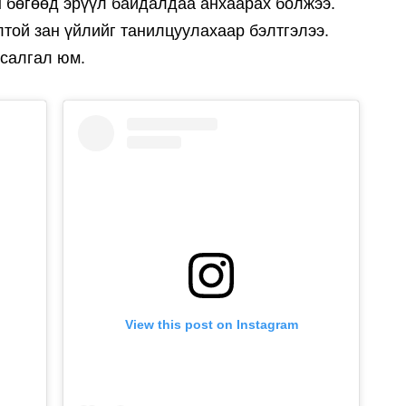
н бөгөөд эрүүл байдалдаа анхаарах болжээ.
лтой зан үйлийг танилцуулахаар бэлтгэлээ.
ясалгал юм.
View this post on Instagram