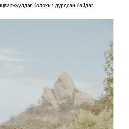
нцвэржүүлдэг болохыг дурдсан байдаг.