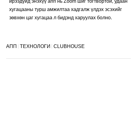
ирээдүйд энэхүү апп нь Zoom шиг тогтвортой, удаан
хугацааны турш амжилтаа хадгалж үлдэх эсэхийг
зөвхөн цаг хугацаа л бидэнд харуулах болно.
АПП
ТЕХНОЛОГИ
CLUBHOUSE