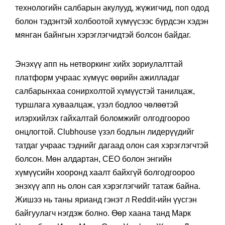
технологийн салбарын акулууд, жүжигчид, поп одод
болон тэдэнтэй холбоотой хүмүүсээс бүрдсэн хэдэн
мянган байнгын хэрэглэгчидтэй болсон байдаг.
Энэхүү апп нь нетворкинг хийх зориулалттай
платформ учраас хүмүүс өөрийн ажилладаг
салбарынхаа сонирхолтой хүмүүстэй танилцаж,
туршлага хуваалцаж, үзэл бодлоо чөлөөтэй
илэрхийлэх гайхалтай боломжийг олгодгоороо
онцлогтой. Clubhouse үзэл бодлын лидерүүдийг
татдаг учраас тэднийг дагаад олон сая хэрэглэгчтэй
болсон. Мөн алдартан, CEO болон энгийн
хүмүүсийн хооронд хаалт байхгүй болгодгоороо
энэхүү апп нь олон сая хэрэглэгчийг татаж байна.
Жишээ нь таны ярианд гэнэт л Reddit-ийн үүсгэн
байгуулагч нэгдэж болно. Өөр хаана танд Марк