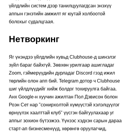
үйлдлийн систем дээр танилцуулагдсан энэхүү
аппын гэнэтийн амжилт яг юутай холбоотой
болохыг судалцгаая.
Нетворкинг
Яг үнэндээ үйлдлийн хувьд Clubhouse-д шинэлэг
зүйл бараг байхгүй. Зөвхөн урилгаар ашигладаг
Zoom, гэймерүүдийн дурладаг Discord гээд ижил
төрлийн олон апп бий. Telegram дотор ч Clubhouse
шиг үйлдлүүдийг хийж болдог тохируулга байгаа.
Анх Google-н хуучин ажилтан Пол Дэвисон болон
Роэн Сет нар "сонирхолтой хүмүүстэй хэлэлцүүлэг
өрнүүлэх хаалттай клуб" үүсгэн байгуулахаар уг
аппыг зохион бүтээжээ. Үүнээс хэдхэн сарын дараа
старт-ап бизнесменүүд, хөрөнгө оруулагчид,