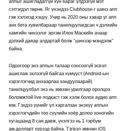
аппыг ашигладаггүй хүн бараг үлдээгүй мэт
сэтгэгдэл төрнө. Яг үнэндээ Clubhouse-г шинэ апп
гэж хэлэхэд хэцүү. Учир нь 2020 оны хавар уг апп
анх бета хувилбараар танилцуулагдсан ч дэлхийн
хамгийн чинээлэг эрхэм Илон Маскийн ачаар
дэлхий даяар алдартай болж "шинээр мэндэлж"
байна.
Одоогоор энэ аппын талаар сонсоогүй эсвэл
ашиглаж эхлээгүй байгаа хүмүүст (Android-ын
хэрэглэгчид анхаарлаа хандуулаарай)
танилцуулбал энэ нь зөвхөн урилгаар оролцох
боломжтой live подкаст гэж хэлж болох аудио апп
юм. Гэхдээ үүнийг үл харгалзан энэхүү аппын
хэрэглэгчдийн тоо сүүлийн хоёр долоо хоногийн
хугацаанд 8 сая давж, үнэлгээ нь 1 тэрбум
ам.долларт хүрээд байна. Тэгвэл зөвхөн iOS