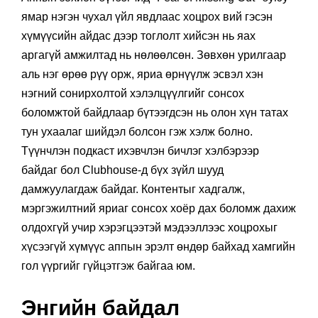
ямар нэгэн чухал үйл явдлаас хоцрох вий гэсэн
хүмүүсийн айдас дээр тоглолт хийсэн нь яах
аргагүй амжилтад нь нөлөөлсөн. Зөвхөн урилгаар
аль нэг өрөө рүү орж, яриа өрнүүлж эсвэл хэн
нэгний сонирхолтой хэлэлцүүлгийг сонсох
боломжтой байдлаар бүтээгдсэн нь олон хүн татах
тун ухаалаг шийдэл болсон гэж хэлж болно.
Түүнчлэн подкаст ихэвчлэн бичлэг хэлбэрээр
байдаг бол Clubhouse-д бүх зүйл шууд
дамжуулагдаж байдаг. Контентыг хадгалж,
мэргэжилтний яриаг сонсох хоёр дах боломж дахиж
олдохгүй учир хэрэгцээтэй мэдээллээс хоцрохыг
хүсээгүй хүмүүс аппын эрэлт өндөр байхад хамгийн
гол үүргийг гүйцэтгэж байгаа юм.
Энгийн байдал