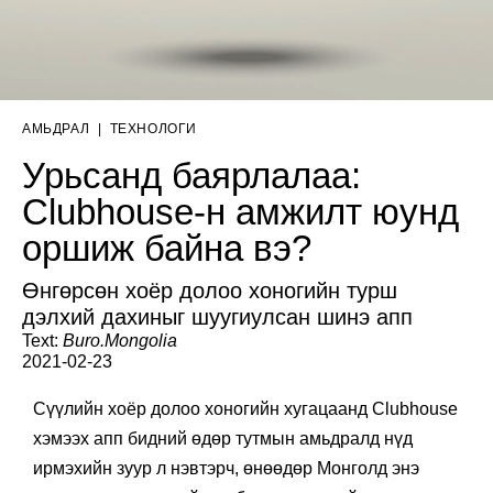
АМЬДРАЛ
|
ТЕХНОЛОГИ
Урьсанд баярлалаа:
Clubhouse-н амжилт юунд
оршиж байна вэ?
Өнгөрсөн хоёр долоо хоногийн турш
дэлхий дахиныг шуугиулсан шинэ апп
Text:
Buro.Mongolia
2021-02-23
Сүүлийн хоёр долоо хоногийн хугацаанд Clubhouse
хэмээх апп бидний өдөр тутмын амьдралд нүд
ирмэхийн зуур л нэвтэрч, өнөөдөр Монголд энэ