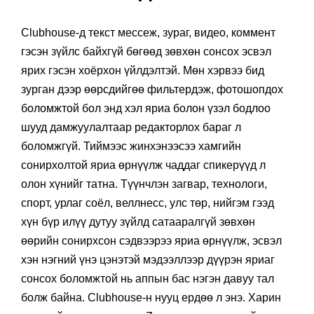
Clubhouse-д текст мессеж, зураг, видео, коммент
гэсэн зүйлс байхгүй бөгөөд зөвхөн сонсох эсвэл
ярих гэсэн хоёрхон үйлдэлтэй. Мөн хэрвээ бид
зурган дээр өөрсдийгөө фильтердэж, фотошопдох
боломжтой бол энд хэл яриа болон үзэл бодлоо
шууд дамжуулалтаар редакторлох бараг л
боломжгүй. Тиймээс жинхэнээсээ хамгийн
сонирхолтой яриа өрнүүлж чаддаг спикерүүд л
олон хүнийг татна. Түүнчлэн загвар, технологи,
спорт, урлаг соёл, веллнесс, улс төр, нийгэм гээд
хүн бүр илүү дутуу зүйлд сатааралгүй зөвхөн
өөрийн сонирхсон сэдвээрээ яриа өрнүүлж, эсвэл
хэн нэгний үнэ цэнэтэй мэдээллээр дүүрэн яриаг
сонсох боломжтой нь аппын бас нэгэн давуу тал
болж байна. Clubhouse-н нууц ердөө л энэ. Харин