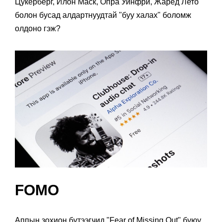
Цукерберг, Илон Маск, Опра Уинфри, Жаред Лето
болон бусад алдартнуудтай "буу халах" боломж
олдоно гэж?
FOMO
Аппын зохион бүтээгчид "Fear of Missing Out" буюу