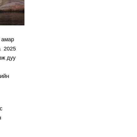
н амар
а 2025
эж дуу
дийн
с
н