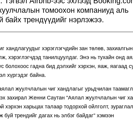
г. Тэгвэл Airbnb-ээс эхлээд Booking.c
жуулчлалын томоохон компаниуд аль
й байх трендүүдийг нэрлэжээ.
г хандлагуудыг хэрэглэгчдийн зан төлөв, захиалгын
лж, хэрэглэгчдэд танилцуулдаг. Энэ нь тухайн онд а
ус болохоос гадна бид дэлхийг хэрхэн, яаж, яагаад с
эл хүргэдэг байна.
 аялал жуулчлалын чиг хандлагыг урьдчилан таамаг
гэх захирал Женни Саутан "Аялал жуулчлалын чиг х
эй хэрхэн харьцах талаар тодорхой ойлголт, зурагла
ж буй трендийг дагах нь элбэг байдаг” хэмээн