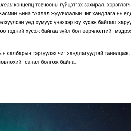
ureau
концепц товчооны гүйцэтгэх захирал, хэрэглэг
Жасмин Бина “Аялал жуулчлалын чиг хандлага нь өд
лзүүлсэн үед хүмүүс үнэхээр юу хүсэж байгааг хару
доо тэдний хүсэж байгаа зүйл бол өөрчлөлтийг мэдрэ
н салбарын тэргүүлэх чиг хандлагуудтай танилцаж,
лөвлөхийг санал болгож байна.