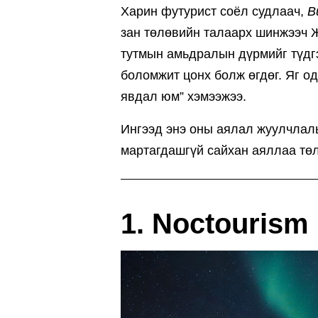
Харин футурист соёл судлаач,
B
зан төлөвийн талаарх шинжээч 
тутмын амьдралын дүрмийг түдгэ
боломжит цонх болж өгдөг. Яг о
явдал юм” хэмээжээ.
Ингээд энэ оны аялал жуулчлалы
мартагдашгүй сайхан аяллаа тө
1.
Noctourism