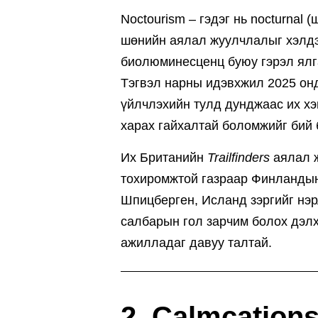
Noctourism – гэдэг нь nocturnal 
шөнийн аялал жуулчлалыг хэлдэ
биолюминесценц буюу гэрэл ялга
Тэгвэл нарны идэвхжил 2025 онд
үйлчлэхийн тулд дунджаас их хэ
харах гайхалтай боломжийг бий 
Их Британийн
Trailfinders
аялал ж
тохиромжтой газраар Финландын
Шпицберген, Исланд зэргийг нэ
салбарын гол зарчим болох дэлх
ажилладаг давуу талтай.
2. Calmcation