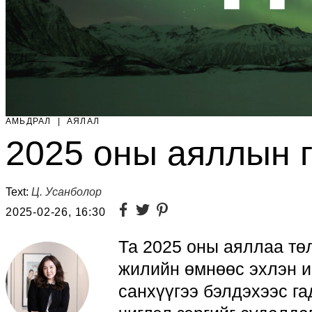
АМЬДРАЛ
|
АЯЛАЛ
2025 оны аяллын г
Text:
Ц. Усанболор
2025-02-26, 16:30
Та 2025 оны аяллаа тө
жилийн өмнөөс эхлэн и
санхүүгээ бэлдэхээс г