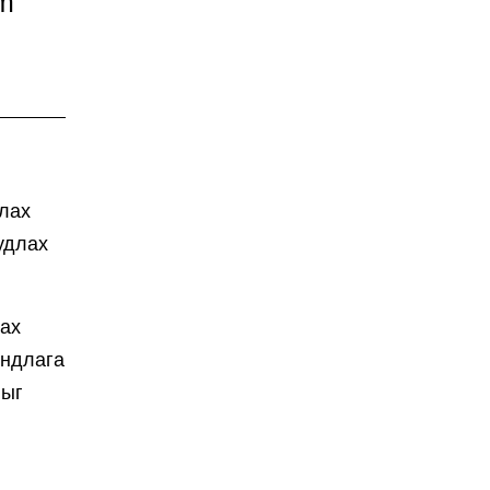
om
ялах
удлах
лах
андлага
лыг