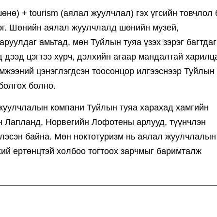
(шөнө) + tourism (аялал жуулчлал) гэх үгсийн товчлол
г. Шөнийн аялал жуулчлалд шөнийн музей,
руулдаг амьтад, мөн Туйлын туяа үзэх зэрэг багтдаг
 дээд цэгтээ хүрч, дэлхийн агаар мандалтай харилц
мжээний цэнэглэгдсэн тоосонцор илгээснээр Туйлын
болгох болно.
уулчлалын компани Туйлын туяа харахад хамгийн
 Лапланд, Норвегийн Лофотены арлууд, түүнчлэн
рлэсэн байна. Мөн ноктотуризм нь аялал жуулчлалын
ий ертөнцтэй холбоо тогтоох зарчмыг баримталж
s