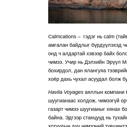
Calmcations – гэдэг нь calm (тай
амгалан байдлыг бүрдүүлэхэд чи
онд ч алдартай хэвээр байх бол
чимээ. Учир нь Дэлхийн Эрүүл 
бохирдол, дан ялангуяа тээврий
хоёр дахь чухал асуудал болж бу
Havila Voyages
аяллын компани 
шуугианаас холдож, чимээгүй ор
газарт чимээ шуугианыг хянах б
байна. Эдгээр станцууд нь тухай
хотуудын дуу чимээний түвшинт