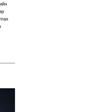
чийн
өр
улах
х