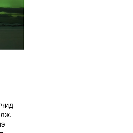
гчид
улж,
нэ