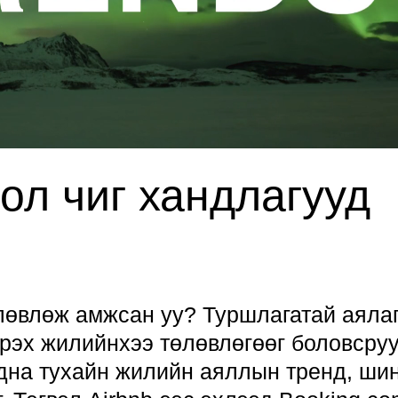
ол чиг хандлагууд
лөвлөж амжсан уу? Туршлагатай аяла
рэх жилийнхээ төлөвлөгөөг боловсру
адна тухайн жилийн аяллын тренд, ши