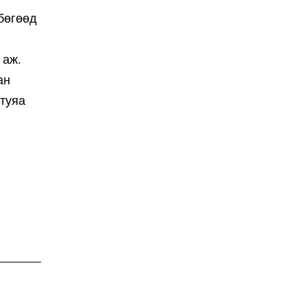
 бөгөөд
 аж.
ан
 туяа