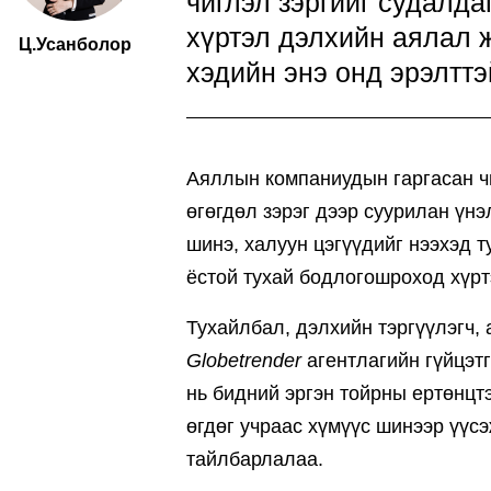
чиглэл зэргийг судалда
хүртэл дэлхийн аялал 
Ц.Усанболор
хэдийн энэ онд эрэлттэ
Аяллын компаниудын гаргасан чи
өгөгдөл зэрэг дээр суурилан үнэ
шинэ, халуун цэгүүдийг нээхэд т
ёстой тухай бодлогошроход хүрт
Тухайлбал, дэлхийн тэргүүлэгч,
Globetrender
агентлагийн гүйцэт
нь бидний эргэн тойрны ертөнцт
өгдөг учраас хүмүүс шинээр үүсэ
тайлбарлалаа.