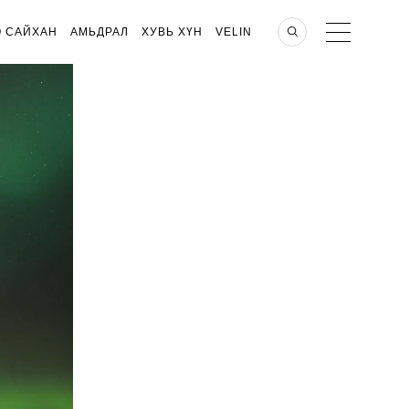
О САЙХАН
АМЬДРАЛ
ХУВЬ ХҮН
VELIN