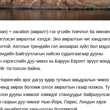
ван) + vacation (амралт) гэх үгсийн товчлол ба зөвхө
глэсэн амралтыг хэлдэг. Энэ амралтын чиг хандлаг
олтой. Аяллын трендийн гол анхаарах зүйл бол мэдэ
Мэндийн Байгууллагын хийсэн судалгаагаар дууны
н хэрэгслийн дуу чимээ нь Баруун Европт эрүүл мэн
йг тогтоосон байна.
Норвегийн эрэг дагуу өдөр тутмын амьдралын чимээ
чинд амрах боломж олгох амралтын газар нээжээ. Ту
олон дууны хэмжээг хэмждэг станцуудыг байршуулса
н газрын дуу чимээг Нью-Йорк, Парис, Лондон зэрэг
эй децибелээр харьцуулах боломжтой.