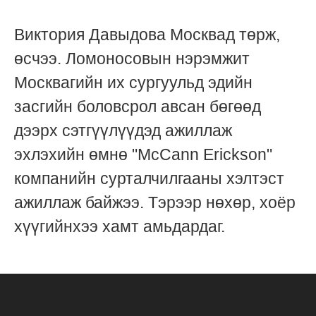
Виктория Давыдова Москвад төрж,
өсчээ. Ломоносовын нэрэмжит
Москвагийн их сургуульд эдийн
засгийн боловсрол авсан бөгөөд
дээрх сэтгүүлүүдэд ажиллаж
эхлэхийн өмнө "McCann Eriсkson"
компанийн сурталчилгааны хэлтэст
ажиллаж байжээ. Тэрээр нөхөр, хоёр
хүүгийнхээ хамт амьдардаг.