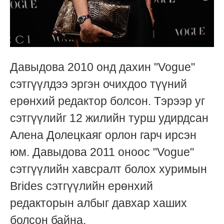
Давыдова 2010 онд дахин "Vogue"
сэтгүүлдээ эргэн очихдоо түүний
ерөнхий редактор болсон. Тэрээр
уг
сэтгүүлийг 12 жилийн турш удирдсан
Алена Долецкаяг орлон гарч ирсэн
юм. Давыдова
2011 оноос
"Vogue"
сэтгүүлийн хавсралт болох хуримын
Brides сэтгүүлийн ерөнхий
редакторын албыг давхар хаших
болсон байна.