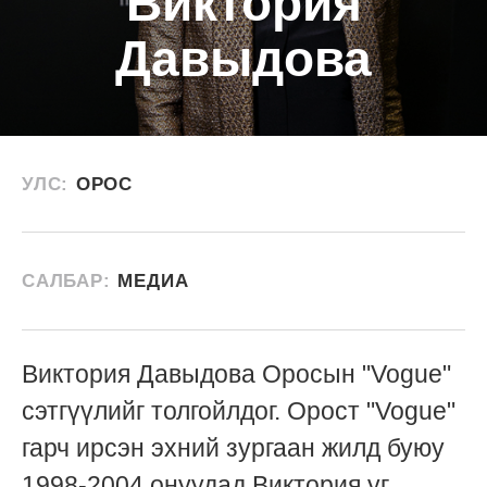
Виктория
Давыдова
УЛС:
ОРОС
САЛБАР:
МЕДИА
Виктория Давыдова Оросын "Vogue"
сэтгүүлийг толгойлдог. Орост "Vogue"
гарч ирсэн эхний зургаан жилд буюу
1998-2004 онуудад Виктория уг