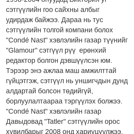
сэтгүүлийн гоо сайхны албыг
удирдаж байжээ. Дараа нь тус
сэтгүүлийн толгой компани болох
"Condé Nast" хэвлэлийн газар түүнийг
"Glamour" сэтгүүл рүү ерөнхий
редактор болгон дэвшүүлсэн юм.
Тэрээр энэ ажлаа маш амжилттай
гүйцэтгэж, сэтгүүл нь уншигчдын дунд
алдартай болсон төдийгүй,
борлуулалтаараа тэргүүлэх болжээ.
"Condé Nast" хэвлэлийн газар
Давыдовад "Tatler" сэтгүүлийн орос
хувилбарыг 2008 онд хариуцуулжээ.