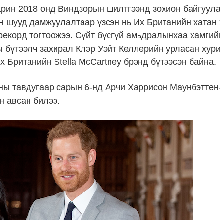
арин 2018 онд Виндзорын шилтгээнд зохион байгуул
н шууд дамжуулалтаар үзсэн нь Их Британийн хатан 
рекорд тогтоожээ. Сүйт бүсгүй амьдралынхаа хамги
ы бүтээлч захирал Клэр Уэйт Келлерийн урласан ху
 Британийн Stella McCartney брэнд бүтээсэн байна.
ны тавдугаар сарын 6-нд Арчи Харрисон Маунбэттен
н авсан билээ.