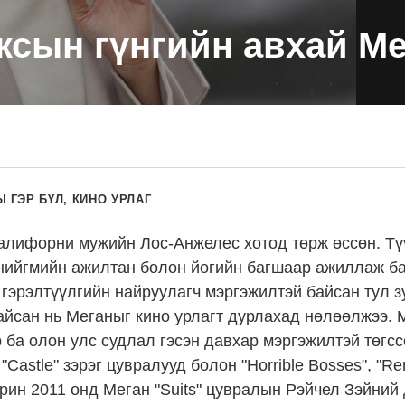
ксын гүнгийн авхай Ме
 ГЭР БҮЛ, КИНО УРЛАГ
алифорни мужийн Лос-Анжелес хотод төрж өссөн. Тү
нийгмийн ажилтан болон йогийн багшаар ажиллаж ба
 гэрэлтүүлгийн найруулагч мэргэжилтэй байсан тул 
айсан нь Меганыг кино урлагт дурлахад нөлөөлжээ. 
р ба олон улс судлал гэсэн давхар мэргэжилтэй төгс
", "Castle" зэрэг цувралууд болон "Horrible Bosses", 
рин 2011 онд Меган "Suits" цувралын Рэйчел Зэйний