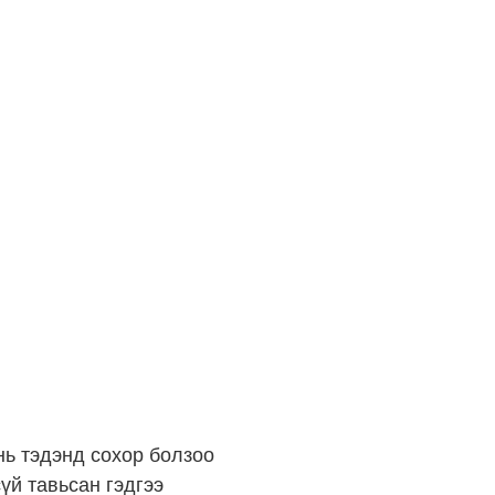
нь тэдэнд сохор болзоо
үй тавьсан гэдгээ