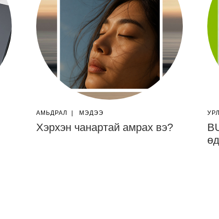
АМЬДРАЛ
|
МЭДЭЭ
УР
Хэрхэн чанартай амрах вэ?
BU
өд