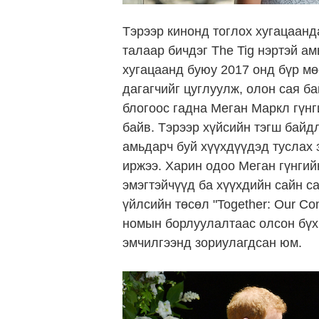
Тэрээр кинонд тоглох хугацаанда
талаар бичдэг The Tig нэртэй а
хугацаанд буюу 2017 онд бүр мөс
дагагчийг цуглуулж, олон сая б
блогоос гадна Меган Маркл гүнг
байв. Тэрээр хүйсийн тэгш байд
амьдарч буй хүүхдүүдэд туслах 
иржээ. Харин одоо Меган гүнгий
эмэгтэйчүүд ба хүүхдийн сайн с
үйлсийн төсөл "Together: Our C
номын борлуулалтаас олсон бүх 
эмчилгээнд зориулагдсан юм.