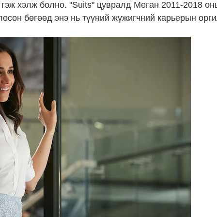
 гэж хэлж болно. "Suits" цувралд Меган 2011-2018 о
лосон бөгөөд энэ нь түүний жүжигчний карьерын орги