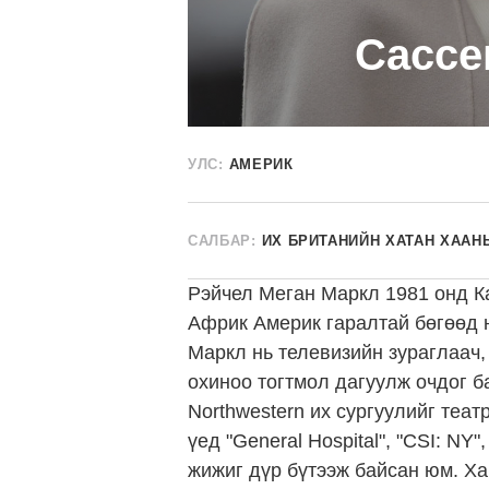
Сассе
УЛС:
АМЕРИК
САЛБАР:
ИХ БРИТАНИЙН ХАТАН ХААНЫ
Рэйчел Меган Маркл 1981 онд К
Африк Америк гаралтай бөгөөд 
Маркл нь телевизийн зураглаач,
охиноо тогтмол дагуулж очдог б
Northwestern их сургуулийг теат
үед "General Hospital", "CSI: NY
жижиг дүр бүтээж байсан юм. Ха