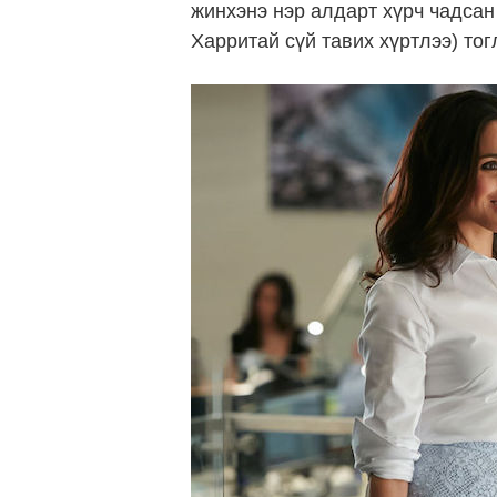
жинхэнэ нэр алдарт хүрч чадсан
Харритай сүй тавих хүртлээ) тог