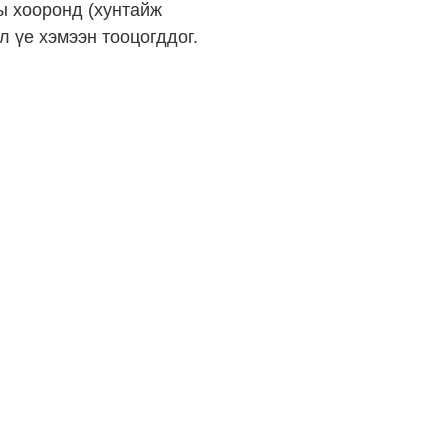
ны хооронд (хунтайж
л үе хэмээн тооцогддог.