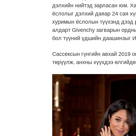
дэлхийн нийтэд зарласан юм. Х
ёслолыг дэлхий даяар 24 сая хү
хуримын ёслолын түүхэнд дээд 
алдарт Givenchy загварын ордн
бол түүний үдшийн даашинзыг Их
Сассексын гүнгийн авхай 2019 о
төрүүлж, анхны хүүхдээ өлгийдө