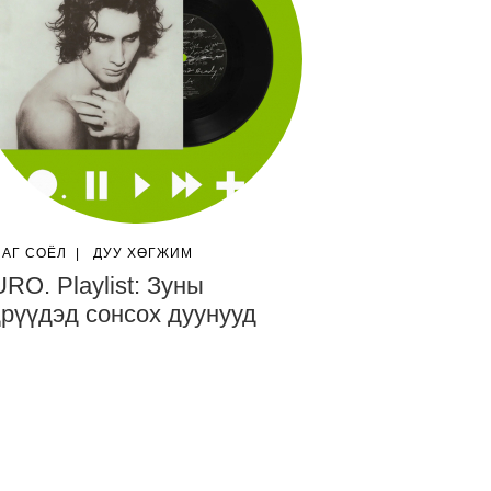
ЛАГ СОЁЛ
|
ДУУ ХӨГЖИМ
RO. Playlist: Зуны
рүүдэд сонсох дуунууд