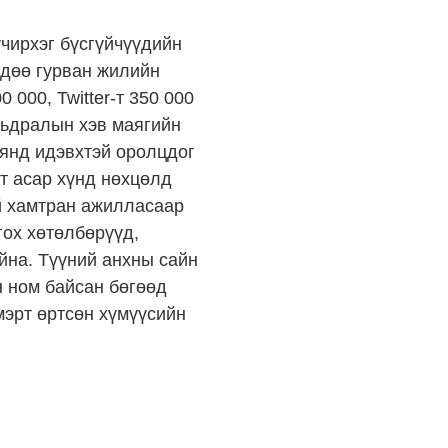
үчирхэг бүсгүйчүүдийн
рдөө гурван жилийн
 000, Twitter-т 350 000
мьдралын хэв маягийн
аянд идэвхтэй оролцдог
рт асар хүнд нөхцөлд
ай хамтран ажилласаар
гох хөтөлбөрүүд,
йна. Түүний анхны сайн
н ном байсан бөгөөд
мэрт өртсөн хүмүүсийн