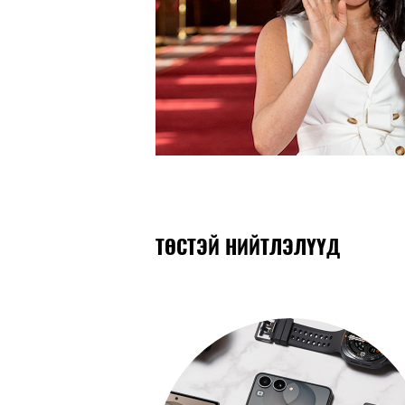
ТӨСТЭЙ НИЙТЛЭЛҮҮД