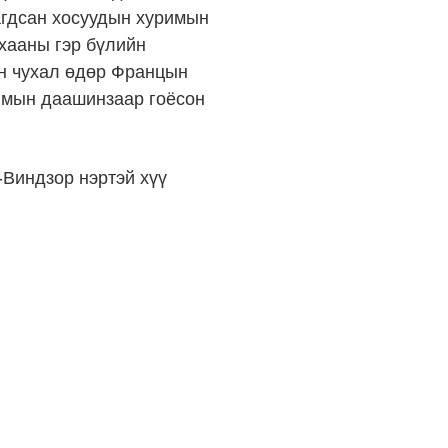
агдсан хосуудын хуримын
хааны гэр бүлийн
йн чухал өдөр Францын
римын даашинзаар гоёсон
-Виндзор нэртэй хүү