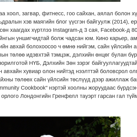
а хоол, загвар, фитнесс, гоо сайхан, аялал болон х
мьдралын хэв маягийн блог үүсгэн байгуулж (2014), е
өн хаагдах хүртлээ Instagram-д 3 сая, Facebook-д 800
айнгын уншигчидтай болж чадсан юм. Кино карьер, а
ийн авхай болохоосоо ч өмнө нийгэм, сайн үйлсийн 
лын төлөө идэвхтэй тэмцэж, дэлхийн өнцөг булан бү
зорилготой НҮБ, Дэлхийн Зөн зэрэг байгууллагуудт
н авхайн хувиар олон нийтэд нээлттэй боловсрол ол
айхны төлөөх сайн үйлсийн төслүүд дээр ажиллаж ба
ommunity Cookbook" нэртэй хоолны жоруудаас бүрдсэ
орлого Лондонгийн Гренфелл тауэрт гарсан гал түй