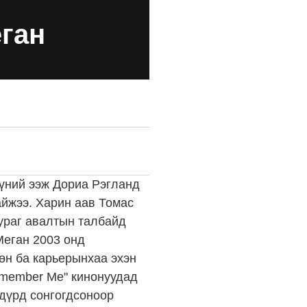
ган
үний ээж Дориа Рэгланд
йжээ. Харин аав Томас
зураг авалтын талбайд
Меган 2003 онд
сөн ба карьерынхаа эхэн
"Remember Me" кинонуудад
 дүрд сонгогдсоноор