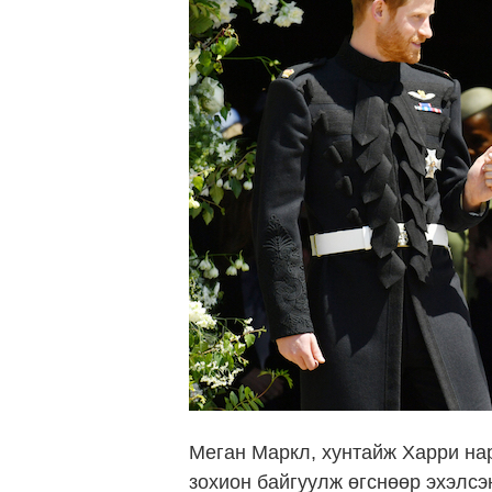
Меган Маркл, хунтайж Харри нар
зохион байгуулж өгснөөр эхэлсэн