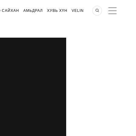
О САЙХАН
АМЬДРАЛ
ХУВЬ ХҮН
VELIN