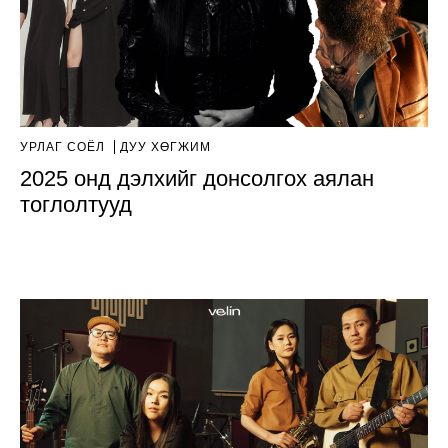
УРЛАГ СОЁЛ
ДУУ ХӨГЖИМ
2025 онд дэлхийг донсолгох аялан
тоглолтууд