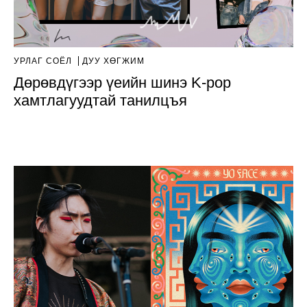
УРЛАГ СОЁЛ
ДУУ ХӨГЖИМ
Дөрөвдүгээр үеийн шинэ K-pop
хамтлагуудтай танилцъя