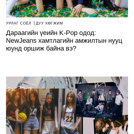
УРЛАГ СОЁЛ
ДУУ ХӨГЖИМ
Дараагийн үеийн K-Pop одод:
NewJeans хамтлагийн амжилтын нууц
юунд оршиж байна вэ?