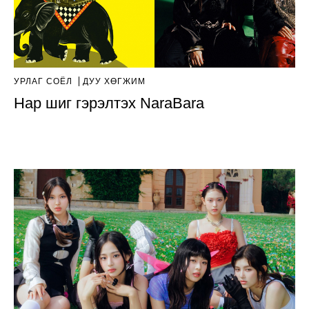
УРЛАГ СОЁЛ
ДУУ ХӨГЖИМ
Нар шиг гэрэлтэх NaraBara