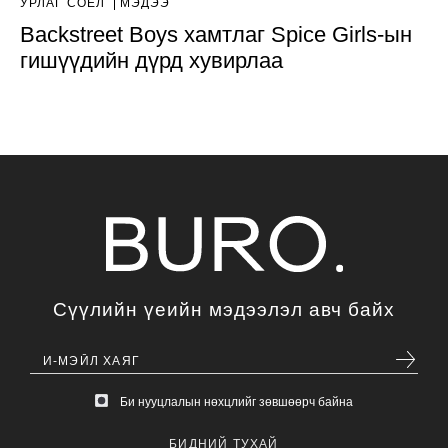
УРЛАГ СОЁЛ
МЭДЭЭ
Backstreet Boys хамтлаг Spice Girls-ын
гишүүдийн дүрд хувирлаа
Сүүлийн үеийн мэдээлэл авч байх
Би нууцлалын нөхцлийг зөвшөөрч байна
БИДНИЙ ТУХАЙ