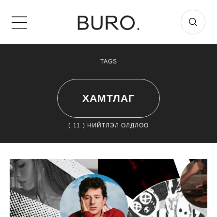
TAGS
ХАМТЛАГ
(
11
) НИЙТЛЭЛ ОЛДЛОО