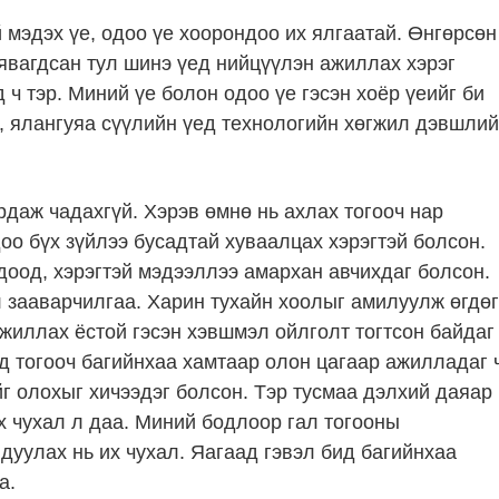
 мэдэх үе, одоо үе хоорондоо их ялгаатай. Өнгөрсөн
явагдсан тул шинэ үед нийцүүлэн ажиллах хэрэг
 ч тэр. Миний үе болон одоо үе гэсэн хоёр үеийг би
л, ялангуяа сүүлийн үед технологийн хөгжил дэвшли
даж чадахгүй. Хэрэв өмнө нь ахлах тогооч нар
оо бүх зүйлээ бусадтай хуваалцах хэрэгтэй болсон.
доод, хэрэгтэй мэдээллээ амархан авчихдаг болсон.
л зааварчилгаа. Харин тухайн хоолыг амилуулж өгдөг
 ажиллах ёстой гэсэн хэвшмэл ойлголт тогтсон байдаг
 тогооч багийнхаа хамтаар олон цагаар ажилладаг 
 олохыг хичээдэг болсон. Тэр тусмаа дэлхий даяар
х чухал л даа. Миний бодлоор гал тогооны
дуулах нь их чухал. Яагаад гэвэл бид багийнхаа
а.