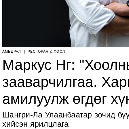
АМЬДРАЛ
|
РЕСТОРАН & ХООЛ
Маркус Нг: "Хоолн
зааварчилгаа. Хар
амилуулж өгдөг хүн
Шангри-Ла Улаанбаатар зочид бу
хийсэн ярилцлага