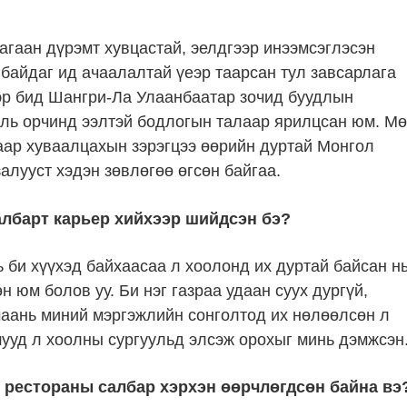
агаан дүрэмт хувцастай, эелдгээр инээмсэглэсэн
 байдаг ид ачаалалтай үеэр таарсан тул завсарлага
эр бид Шангри-Ла Улаанбаатар зочид буудлын
аль орчинд ээлтэй бодлогын талаар ярилцсан юм. М
аар хуваалцахын зэрэгцээ өөрийн дуртай Монгол
алууст хэдэн зөвлөгөө өгсөн байгаа.
албарт карьер хийхээр шийдсэн бэ?
ь би хүүхэд байхаасаа л хоолонд их дуртай байсан н
юм болов уу. Би нэг газраа удаан суух дургүй,
маань миний мэргэжлийн сонголтод их нөлөөлсөн л
шууд л хоолны сургуульд элсэж орохыг минь дэмжсэн
 рестораны салбар хэрхэн өөрчлөгдсөн байна вэ