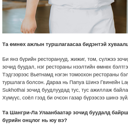
Та өмнөх ажлын туршлагаасаа бидэнтэй хуваалц
Би янз бүрийн ресторанууд, жижиг, том, сүлжээ зоч
зочид буудал, нэг рестораны нээлтийн өмнөх бэлтгэ
Тэдгээрээс Вьетнамд нэгэн томоохон рестораны бэ
туршлага болсон. Дараа нь Папуа Шинэ Гвинейн La
Sukhothai зочид буудлуудад тус, тус ажиллаж байла
Хүмүүс, соёл гээд би очсон газар бүрээсээ шинэ зү
Та Шангри-Ла Улаанбаатар зочид буудалд байршд
бүрийн онцлог нь юу вэ?