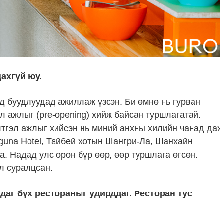
ахгүй юу.
ид буудлуудад ажиллаж үзсэн. Би өмнө нь гурван
л ажлыг (pre-opening) хийж байсан туршлагатай.
лтгэл ажлыг хийсэн нь миний анхны хилийн чанад да
guna Hotel, Тайбей хотын Шангри-Ла, Шанхайн
а. Надад улс орон бүр өөр, өөр туршлага өгсөн.
йл суралцсан.
аг бүх рестораныг удирддаг. Ресторан тус