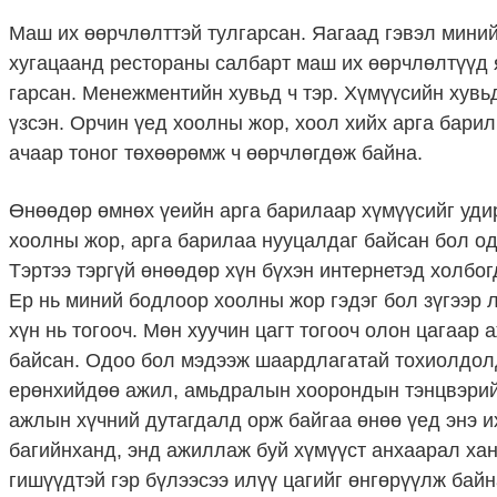
Маш их өөрчлөлттэй тулгарсан. Яагаад гэвэл миний
хугацаанд рестораны салбарт маш их өөрчлөлтүүд 
гарсан. Менежментийн хувьд ч тэр. Хүмүүсийн хувьд
үзсэн. Орчин үед хоолны жор, хоол хийх арга бари
ачаар тоног төхөөрөмж ч өөрчлөгдөж байна.
Өнөөдөр өмнөх үеийн арга барилаар хүмүүсийг удир
хоолны жор, арга барилаа нууцалдаг байсан бол од
Тэртээ тэргүй өнөөдөр хүн бүхэн интернетэд холбог
Ер нь миний бодлоор хоолны жор гэдэг бол зүгээр 
хүн нь тогооч. Мөн хуучин цагт тогооч олон цагаар
байсан. Одоо бол мэдээж шаардлагатай тохиолдолд
ерөнхийдөө ажил, амьдралын хоорондын тэнцвэрийг
ажлын хүчний дутагдалд орж байгаа өнөө үед энэ и
багийнханд, энд ажиллаж буй хүмүүст анхаарал хан
гишүүдтэй гэр бүлээсээ илүү цагийг өнгөрүүлж байн