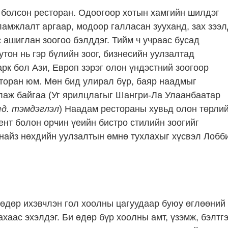
 болсон ресторан. Одоогоор хотын хамгийн шилдэг
ламжлалт аргаар, модоор галласан зууханд, зах зээл
 ашиглан зоогоо бэлддэг. Тийм ч учраас бусад
тон нь гэр бүлийн зоог, бизнесийн уулзалтад
рк бол Ази, Европ зэрэг олон үндэстний зоогоор
сторан юм. Мөн бид улирал бүр, баяр наадмыг
лаж байгаа (Уг ярилцлагыг Шангри-Ла Улаанбаатар
д. тэмдэглэл
) Наадам рестораны хувьд олон төрли
ент болон орчин үеийн бистро стилийн зоогийг
л найз нөхдийн уулзалтын өмнө тухлахыг хүсвэл Лобб
 өдөр ихэвчлэн гол хоолны цагуудаар буюу өглөөний
хаас эхэлдэг. Би өдөр бүр хоолны амт, үзэмж, бэлтг