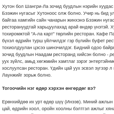
Хутон бол Шангри-Ла зочид буудлын нэрийн хуудас
Бээжин нугасыг Хутоноос олж болно. Учир нь бид у
байгаа хамгийн сайн чанарын жинхэнэ Бээжин нугас
ресторануудтай харьцуулахад арай өндөр үнэтэй. Ху
тохиромжтой "А-ла карт" төрлийн ресторан. Кафе Па
бүхэл өдрийн турш үйлчилдэг гэр бүлийн буфет ре
тохиолдуулан цэсээ шинэчилдэг. Бидний одоо байр
зочид буудлын Наадам ресторанд хийсэн болно -
ре
уух зүйлс, амьд хөгжмийн хамтлаг зэрэг энтертэйнм
хослуулсан ресторан. Үдийн цай уух эсвэл зүгээр 
Лаунжийг зорьж болно.
Тогоочийн нэг өдөр хэрхэн өнгөрдөг вэ?
Ерөнхийдөө их урт өдөр шүү (Инээв). Миний ажлын
цай, өдрийн хоол, оройн хоолны бэлтгэл ажлыг хяна