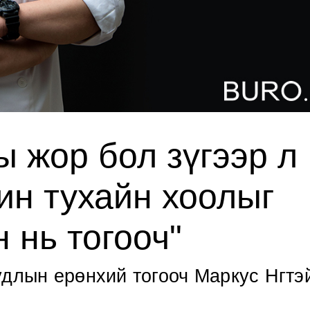
ы жор бол зүгээр л
ин тухайн хоолыг
 нь тогооч"
удлын ерөнхий тогооч Маркус Нгтэ