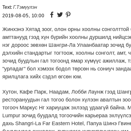
Text:
Г.Тэмүүлэн
2019-08-05, 10:00
Жинхэнэ Хятад зоог, олон орны хоолны сонголттой 
амттанууд гээд хүн бүрийн хоолны дуршилд нийцсэ
нэг дороос зөвхөн Шангри-Ла Улаанбаатар зочид б
дэлхийн стандартыг тогтоож, хоолны сонголт, амт, 
зочид буудлын гал тогоонд ямар хүмүүс ажиллаж, т
"урладаг" бол хэмээх бодол төрсөн нь сониуч занда
ярилцлага хийх сэдэл өгсөн юм.
Хутон, Кафе Парк, Наадам, Лобби Лаунж гээд Шанг
ресторануудын гал тогоо болон хүлээн авалтын зо
тогооч Маркус Нг хариуцаж эхлээд удаагүй байна. М
Lumpur зочид буудалд тогоочийн карьераа эхлүүлсэ
дахь Shangri-La Far Eastern Hotel, Папуа Шинэ Гвин