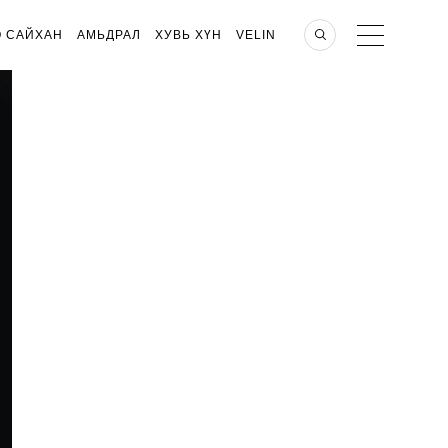
О САЙХАН
АМЬДРАЛ
ХУВЬ ХҮН
VELIN