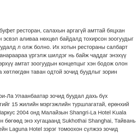
буфет ресторан, салахын аргагүй амттай бяцхан
н эсвэл аливаа нөхцөл байдалд тохирсон зоогуудыг
уудалд л олж болно. Их хотын рестораны салбарт
чанараараа үргэлж шилдэг нь байж чаддаг энэхүү
эрхүү амтат зоогуудын концепцыг хэн бодож олон
а хөтлөгдөн таван одтой зочид буудлыг зорин
ри-Ла Улаанбаатар зочид буудал дахь бүх
огийг 15 жилийн мэргэжлийн туршлагатай, ерөнхий
аркус 2004 онд Малайзын Shangri-La Hotel Kuala
н бөгөөд энэ хугацаанд Sukhothai Shanghai, Тайвань
ейн Laguna Hotel зэрэг томоохон сүлжээ зочид