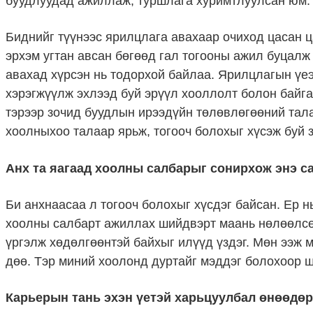
буудлуудад ажиллаж, туршлага хуримтлуулсан юм.
Биднийг түүнээс ярилцлага авахаар очиход цасан ц
эрхэм угтан авсан бөгөөд гал тогооны ажил буцалж
авахад хүрсэн нь тодорхой байлаа. Ярилцлагын үе
хэрэгжүүлж эхлээд буй эрүүл хооллолт болон байг
тэрээр зочид буудлын ирээдүйн төлөвлөгөөний тал
хоолныхоо талаар ярьж, тогооч болохыг хүсэж буй з
Анх та яагаад хоолны салбарыг сонирхож энэ с
Би анхнаасаа л тогооч болохыг хүсдэг байсан. Ер н
хоолны салбарт ажиллах шийдвэрт маань нөлөөлсөн 
үргэлж хөдөлгөөнтэй байхыг илүүд үздэг. Мөн ээж 
дөө. Тэр миний хоолонд дуртайг мэддэг болохоор 
Карьерын тань эхэн үетэй харьцуулбал өнөөдөр