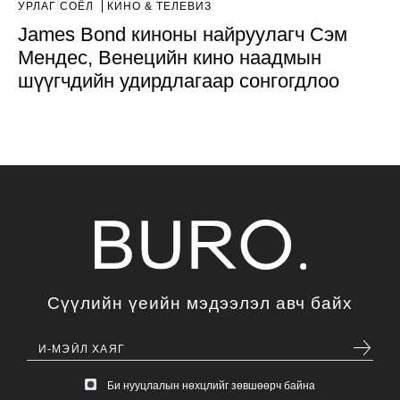
УРЛАГ СОЁЛ
КИНО & ТЕЛЕВИЗ
James Bond киноны найруулагч Сэм
Мендес, Венецийн кино наадмын
шүүгчдийн удирдлагаар сонгогдлоо
Сүүлийн үеийн мэдээлэл авч байх
Би нууцлалын нөхцлийг зөвшөөрч байна