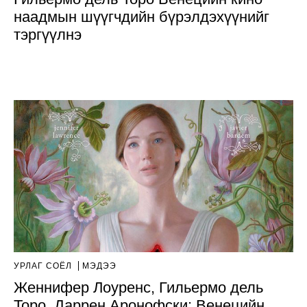
наадмын шүүгчдийн бүрэлдэхүүнийг
тэргүүлнэ
УРЛАГ СОЁЛ
МЭДЭЭ
Женнифер Лоуренс, Гильермо дель
Торо, Даррен Аронофски: Венецийн