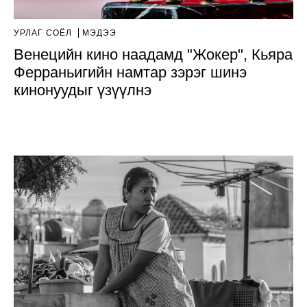
УРЛАГ СОЁЛ
МЭДЭЭ
Венецийн кино наадамд "Жокер", Кьяра
Ферраньигийн намтар зэрэг шинэ
кинонуудыг үзүүлнэ