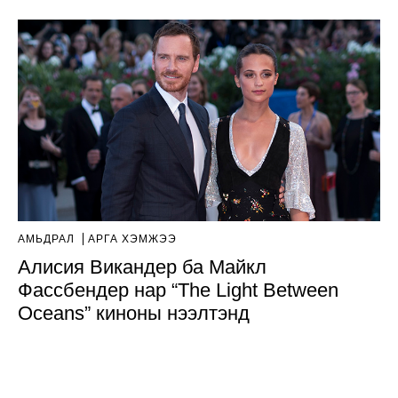
АМЬДРАЛ
АРГА ХЭМЖЭЭ
Алисия Викандер ба Майкл
Фассбендер нар “The Light Between
Oceans” киноны нээлтэнд