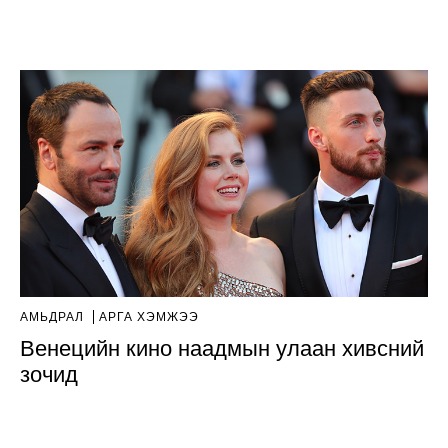
АМЬДРАЛ
АРГА ХЭМЖЭЭ
Венецийн кино наадмын улаан хивсний
зочид