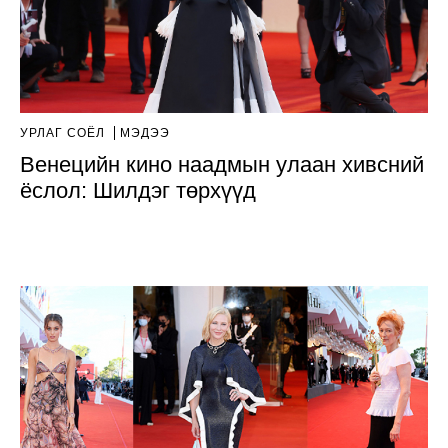
УРЛАГ СОЁЛ
МЭДЭЭ
Венецийн кино наадмын улаан хивсний
ёслол: Шилдэг төрхүүд