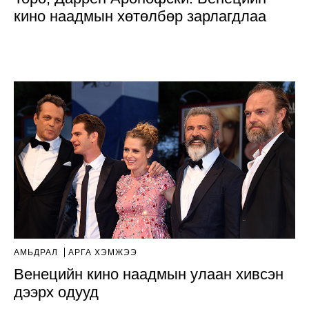
кино наадмын хөтөлбөр зарлагдлаа
АМЬДРАЛ
АРГА ХЭМЖЭЭ
Венецийн кино наадмын улаан хивсэн
дээрх одууд