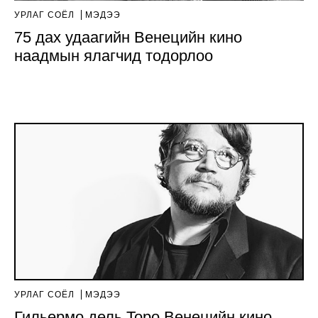
УРЛАГ СОЁЛ
МЭДЭЭ
75 дах удаагийн Венецийн кино
наадмын ялагчид тодорлоо
УРЛАГ СОЁЛ
МЭДЭЭ
Гильермо дель Торо Венецийн кино