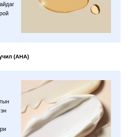
байдаг
орой
.
үчил (AHA)
стын
гэн
эри