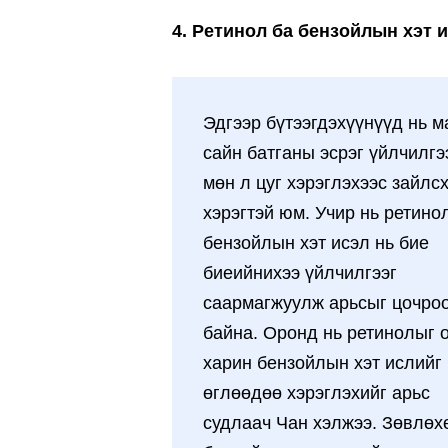
4. Ретинол ба бензойлын хэт 
Эдгээр бүтээгдэхүүнүүд нь 
сайн батганы эсрэг үйлчилгэ
мөн л цуг хэрэглэхээс зайлс
хэрэгтэй юм. Учир нь ретино
бензойлын хэт исэл нь бие
биеийнихээ үйлчилгээг
саармагжуулж арьсыг цочро
байна. Оронд нь ретинолыг 
харин бензойлын хэт ислийг
өглөөдөө хэрэглэхийг арьс
судлаач Чан хэлжээ. Зөвлөх