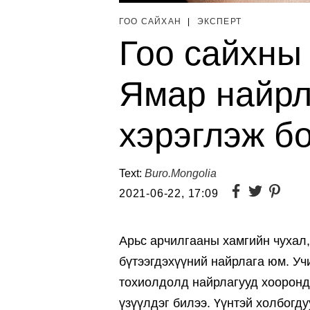
ГОО САЙХАН
|
ЭКСПЕРТ
Гоо сайхны
Ямар найрл
хэрэглэж б
Text:
Buro.Mongolia
2021-06-22, 17:09
Арьс арчилгааны хамгийн чухал,
бүтээгдэхүүний найрлага юм. Уч
тохиолдолд найрлагууд хооронд
үзүүлдэг билээ. Үүнтэй холбогд