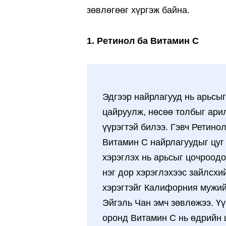
зөвлөгөөг хүргэж байна.
1. Ретинол ба Витамин С
Эдгээр найрлагууд нь арьсыг
цайруулж, нөсөө толбыг ари
үүрэгтэй билээ. Гэвч Ретинол
Витамин С найрлагуудыг цуг
хэрэглэх нь арьсыг цочроодо
нэг дор хэрэглэхээс зайлсхи
хэрэгтэйг Калифорния мужи
Эйгэль Чан эмч зөвлөжээ. Ү
оронд Витамин С нь өдрийн 