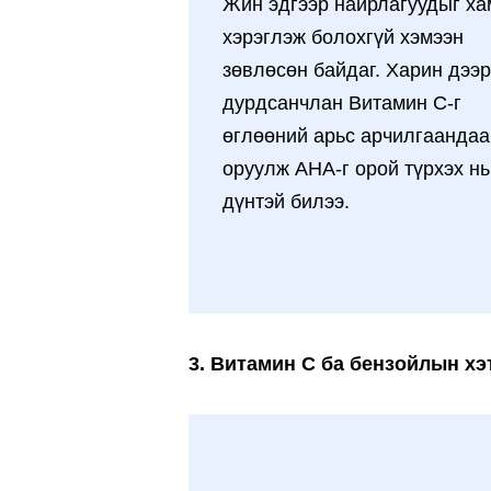
Жин эдгээр найрлагуудыг ха
хэрэглэж болохгүй хэмээн
зөвлөсөн байдаг. Харин дээр
дурдсанчлан Витамин С-г
өглөөний арьс арчилгаандаа
оруулж AHA-г орой түрхэх нь
дүнтэй билээ.
3. Витамин С ба бензойлын хэ