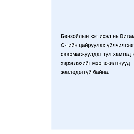
Бензойлын хэт исэл нь Вита
С-гийн цайруулах үйлчилгээ
саармагжуулдаг тул хамтад 
хэрэглэхийг мэргэжилтнүүд
зөвлөдөггүй байна.