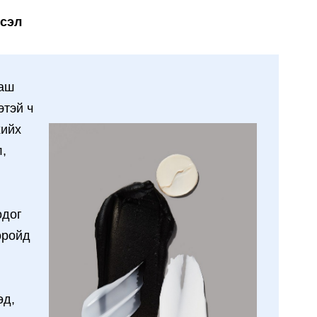
исэл
маш
этэй ч
хийх
л,
одог
оройд
өд,