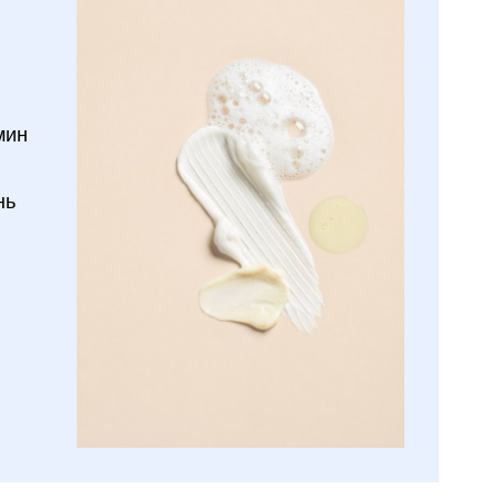
мин
г
нь