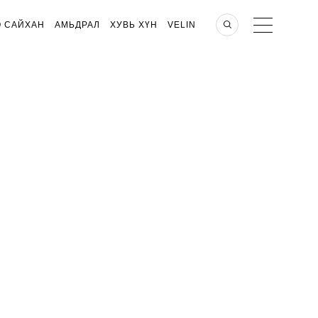
О САЙХАН
АМЬДРАЛ
ХУВЬ ХҮН
VELIN