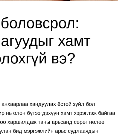
 боловсрол:
агуудыг хамт
олохгүй вэ?
 анхаарлаа хандуулах ёстой зүйл бол
ир нь олон бүтээгдэхүүн хамт хэрэглэж байгаа
оо харшилдаж таны арьсанд сөрөг нөлөө
уулан бид мэргэжлийн арьс судлаачдын