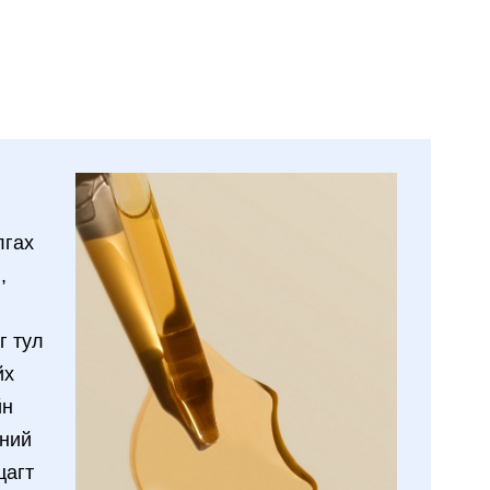
лгах
,
г тул
йх
йн
үний
цагт