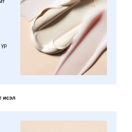
мт
 үр
т исэл