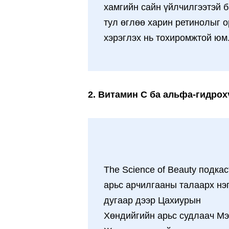
хамгийн сайн үйлчилгээтэй 
тул өглөө харин ретинолыг 
хэрэглэх нь тохиромжтой юм
2. Витамин C ба альфа-гидрох
The Science of Beauty подка
арьс арчилгааны талаарх нэ
дугаар дээр Цахиурын
Хөндийгийн арьс судлаач М