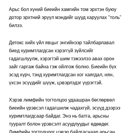
Арьс бол хүний биеийн хамгийн том эрхтэн буюу
дотор эрхтний эрүүл мэндийг шууд харуулах "толь"
билээ.
Детокс хийх үйл явцыг энгийнээр тайлбарлавал
биед хуримтлагдсан хэрэггүй зүйлсийг
гадагшлуулж, хэрэгтэй шим тэжээлээ авах орон
зайг гаргаж байна гэж ойлгож болно. Биеийн бүх
эсэд хүрч, тэнд хуримтлагдсан хог хаягдал, нян,
үхсэн эсүүдийг шүүж, цэвэрлэдэг үүрэгтэй.
Хэрэв лимфийн тогтолцоо удаашран бөглөрвөл
биеийн үрэвсэл гадагшилж чадахгүй, эсүүд дээрээ
хуримтлагдсаар байдаг. Энэ нь батга, арьсны
тууралт болон үрэвсэлт асуудлуудыг өдөөдөг.
Лимфийн тогтолцоог цэвэр байлгаснаар арьсан