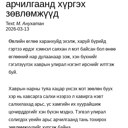
арчилгаанд хүргэх
зөвлөмжүүд
Text:
М. Анухатан
2026-03-13
Өвлийн өглөө харанхуйд эхэлж, харуй бүрийд
гэртээ ирдэг хэмнэл саяхан л мэт байсан бол өнөө
өглөөний нар дулаанаар ээж, хэн бүхнийг
гэгэлзүүлэх хаврын улирал нэгэнт ирснийг илтгэж
буй.
Хаврын нарны туяа хацар үнсэх мэт зөөлөн буух
хэр нь хавсарга салхи нээрээ л хавирга нэвт
салхилахад арьс, үс хамгийн их хуурайшиж
цочирддогийг хэн бүхэн мэднэ. Тэгвэл улирал
солигдох үеийн арьс арчилгаанд тань тохирох
зөвлөмжүүдийг хүргэж байна.