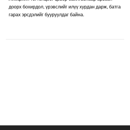
доорх бохирдол, үрэвслийг илүү хурдан дарж, батга
гарах эрсдэлийг бууруулдаг байна.