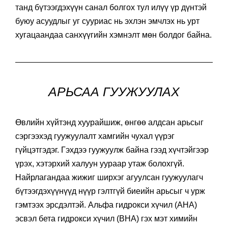
танд бүтээгдэхүүн санал болгох тул илүү үр дүнтэй
буюу асуудлыг уг сууриас нь эхлэн эмчлэх нь урт
хугацаандаа санхүүгийн хэмнэлт мөн болдог байна.
АРЬСАА ГУУЖУУЛАХ
Өвлийн хүйтэнд хуурайшиж, өнгөө алдсан арьсыг
сэргээхэд гуужуулалт хамгийн чухал үүрэг
гүйцэтгэдэг. Гэхдээ гуужуулж байна гээд хүчтэйгээр
үрэх, хэтэрхий халуун уураар утаж болохгүй.
Найрлагандаа жижиг ширхэг агуулсан гуужуулагч
бүтээгдэхүүнүүд нүүр гэлтгүй биеийн арьсыг ч урж
гэмтээх эрсдэлтэй. Альфа гидрокси хүчил (AHA)
эсвэл бета гидрокси хүчил (BHA) гэх мэт химийн