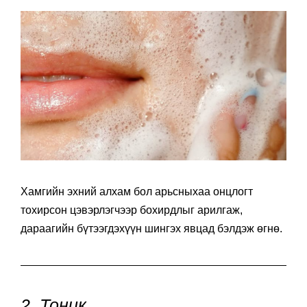
Хамгийн эхний алхам бол арьсныхаа онцлогт
тохирсон цэвэрлэгчээр бохирдлыг арилгаж,
дараагийн бүтээгдэхүүн шингэх явцад бэлдэж өгнө.
2. Тоник