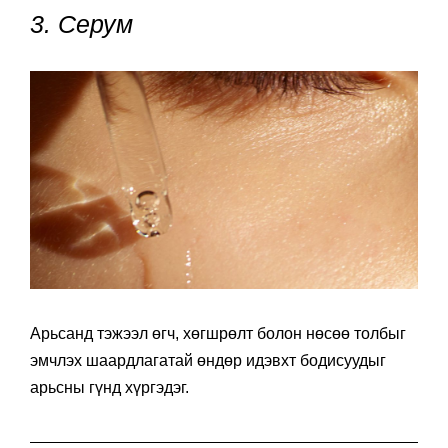
3. Серум
Арьсанд тэжээл өгч, хөгшрөлт болон нөсөө толбыг
эмчлэх шаардлагатай өндөр идэвхт бодисуудыг
арьсны гүнд хүргэдэг.