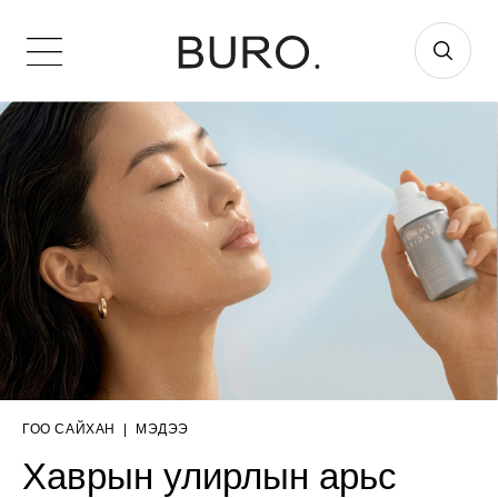
ГОО САЙХАН
|
МЭДЭЭ
Хаврын улирлын арьс