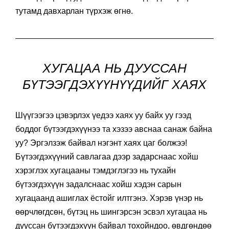
тутамд давхарлан түрхэж өгнө.
ХУГАЦАА НЬ ДУУССАН
БҮТЭЭГДЭХҮҮНҮҮДИЙГ ХАЯХ
Шүүгээгээ цэвэрлэх үедээ хаях уу байх уу гээд
боддог бүтээгдэхүүнээ та хэзээ авснаа санаж байна
уу? Эргэлзэж байвал нэгэнт хаях цаг болжээ!
Бүтээгдэхүүний савлагаа дээр задарснаас хойш
хэрэглэх хугацааны тэмдэглэгээ нь тухайн
бүтээгдэхүүн задалснаас хойш хэдэн сарын
хугацаанд ашиглах ёстойг илтгэнэ. Хэрэв үнэр нь
өөрчлөгдсөн, бүтэц нь шингэрсэн эсвэл хугацаа нь
дууссан бүтээгдэхүүн байвал тохойндоо, өвдгөндөө