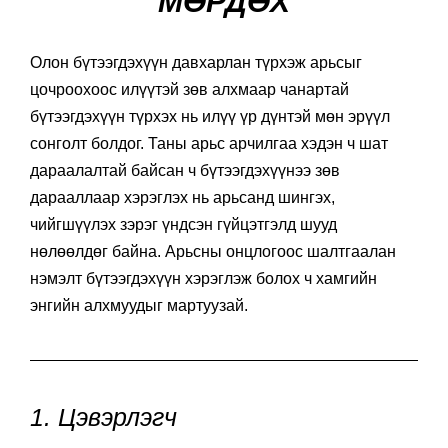
МӨРДӨХ
Олон бүтээгдэхүүн давхарлан түрхэж арьсыг
цочроохоос илүүтэй зөв алхмаар чанартай
бүтээгдэхүүн түрхэх нь илүү үр дүнтэй мөн эрүүл
сонголт болдог. Таны арьс арчилгаа хэдэн ч шат
дараалалтай байсан ч бүтээгдэхүүнээ зөв
дарааллаар хэрэглэх нь арьсанд шингэх,
чийгшүүлэх зэрэг үндсэн гүйцэтгэлд шууд
нөлөөлдөг байна. Арьсны онцлогоос шалтгаалан
нэмэлт бүтээгдэхүүн хэрэглэж болох ч хамгийн
энгийн алхмуудыг мартуузай.
1. Цэвэрлэгч