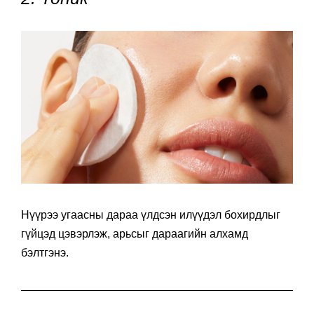
Нүүрээ угаасны дараа үлдсэн илүүдэл бохирдлыг
гүйцэд цэвэрлэж, арьсыг дараагийн алхамд
бэлтгэнэ.