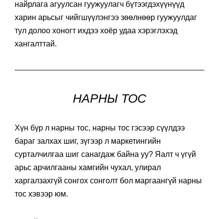
найрлага агуулсан гуужуулагч бүтээгдэхүүнүүд
харин арьсыг чийгшүүлэнгээ зөөлнөөр гуужуулдаг
тул долоо хоногт ихдээ хоёр удаа хэрэглэхэд
хангалттай.
НАРНЫ ТОС
Хүн бүр л нарны тос, нарны тос гэсээр сүүлдээ
бараг залхах шиг, зүгээр л маркетингийн
сурталчилгаа шиг санагдаж байна уу? Яалт ч үгүй
арьс арчилгааны хамгийн чухал, улирал
харгалзахгүй сонгох сонголт бол маргаангүй нарны
тос хэвээр юм.