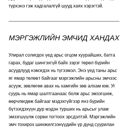
түрхэнэ гэж хадгалалгүй шууд хаях хэрэгтэй.
МЭРГЭЖЛИЙН ЭМЧИД ХАНДАХ
Улирал солигдох үед арьс огцом хуурайших, батга
гарах, будаг шингэхгүй байх зэрэг төрөл бүрийн
асуудлууд нэмэгдэх нь түгээмэл. Энэ үед таны арьс
яг ямар төлөвт байгааг мэргэжлийн арьсны эмчээс
асууж, зөвлөгөө авах нь хамгийн зөв алхам юм. Уг
суурь нь ямар шалтгаанаас болж арьс эмзэгшиж,
өөрчлөгдөж байгааг мэдэхгүйгээр янз бүрийн
бүтээгдэхүүн дур мэдэн турших нь арьсыг улам
эмзэгшүүлж сорви тогтоох эрсдэлтэй. Мэргэжлийн
эмч тохирох шинжилгээнүүдийн үр дүнд суурилан