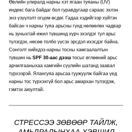
Өвлийн улиралд нарны хэт ягаан туяаны (UV)
индекс бага байдаг бол гуравдугаар сараас эхлэн
энэ үзүүлэлт огцом өсдөг. Гадаа хэдийгээр хүйтэн
байсан ч нарны туяа арьсны гүнд нөлөөлөх чадвар
нь зуныхтай ижил түвшинд хүрч эхэлдэг тул арьс
түлэгдэх, нөсөө толбо үүсэх эрсдэл ихэсдэг байна.
Сонголт хийхдээ нарны тосны хамгаалалтын
түвшин нь
SPF 30-аас дээш
тосыг өглөөний арьс
арчилгааныхаа хамгийн сүүлийн шатанд заавал
түрхээрэй. Ялангуяа арьсаа гуужуулж байгаа үед
нарны тос түрхэхгүй бол арьс амархан түлэгдэж,
гэмтэх аюултай.
СТРЕССЭЭ ЗӨВӨӨР ТАЙЛЖ,
АМЬДРАЛЫНХАА ХЭВШИЛ