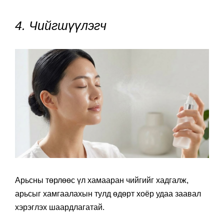
4. Чийгшүүлэгч
Арьсны төрлөөс үл хамааран чийгийг хадгалж,
арьсыг хамгаалахын тулд өдөрт хоёр удаа заавал
хэрэглэх шаардлагатай.