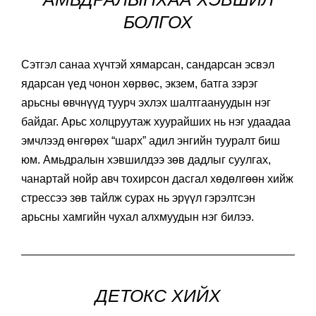
БОЛГОХ
Сэтгэл санаа хүчтэй хямарсан, сандарсан эсвэл
ядарсан үед чонон хөрвөс, экзем, батга зэрэг
арьсны өвчнүүд туурч эхлэх шалтгаануудын нэг
байдаг. Арьс холцруутаж хуурайших нь нэг удаадаа
эмчлээд өнгөрөх “шарх” адил энгийн тууралт биш
юм. Амьдралын хэвшилдээ зөв дадлыг суулгах,
чанартай нойр авч тохирсон дасгал хөдөлгөөн хийж
стрессээ зөв тайлж сурах нь эрүүл гэрэлтсэн
арьсны хамгийн чухал алхмуудын нэг билээ.
ДЕТОКС ХИЙХ