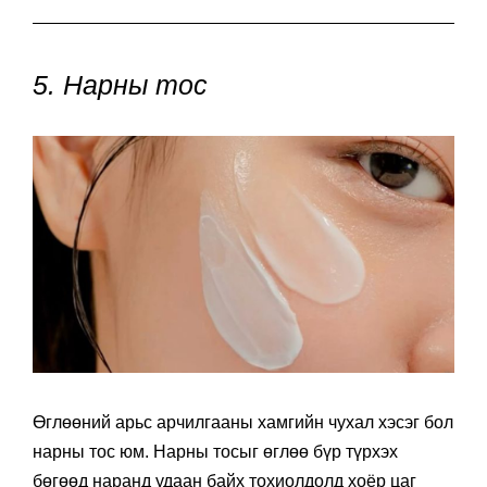
5. Нарны тос
Өглөөний арьс арчилгааны хамгийн чухал хэсэг бол
нарны тос юм. Нарны тосыг өглөө бүр түрхэх
бөгөөд наранд удаан байх тохиолдолд хоёр цаг