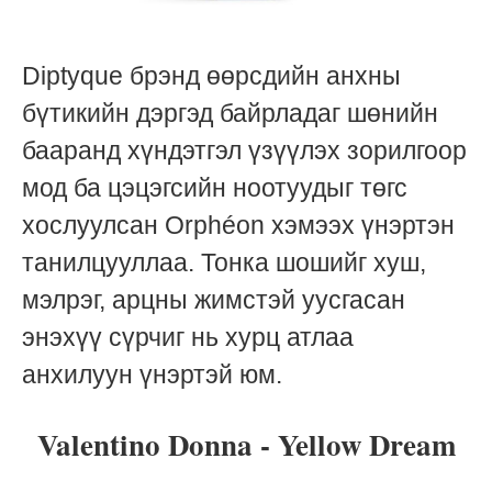
Diptyque брэнд өөрсдийн анхны
бүтикийн дэргэд байрладаг шөнийн
бааранд хүндэтгэл үзүүлэх зорилгоор
мод ба цэцэгсийн ноотуудыг төгс
хослуулсан Orphéon хэмээх үнэртэн
танилцууллаа. Тонка шошийг хуш,
мэлрэг, арцны жимстэй уусгасан
энэхүү сүрчиг нь хурц атлаа
анхилуун үнэртэй юм.
Valentino Donna - Yellow Dream