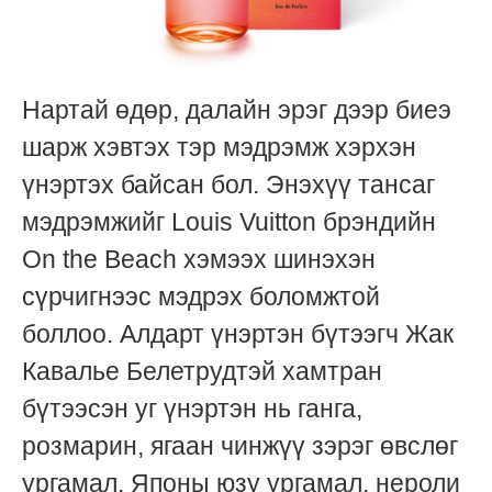
Нартай өдөр, далайн эрэг дээр биеэ
шарж хэвтэх тэр мэдрэмж хэрхэн
үнэртэх байсан бол. Энэхүү тансаг
мэдрэмжийг Louis Vuitton брэндийн
On the Beach хэмээх шинэхэн
сүрчигнээс мэдрэх боломжтой
боллоо. Алдарт үнэртэн бүтээгч Жак
Кавалье Белетрудтэй хамтран
бүтээсэн уг үнэртэн нь ганга,
розмарин, ягаан чинжүү зэрэг өвслөг
ургамал, Японы юзу ургамал, нероли