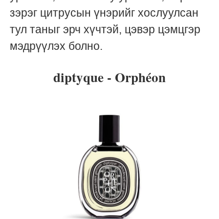
зэрэг цитрусын үнэрийг хослуулсан
тул таныг эрч хүчтэй, цэвэр цэмцгэр
мэдрүүлэх болно.
diptyque - Orphéon