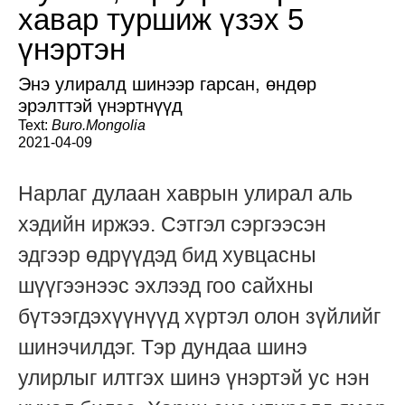
хавар туршиж үзэх 5
үнэртэн
Энэ улиралд шинээр гарсан, өндөр
эрэлттэй үнэртнүүд
Text:
Buro.Mongolia
2021-04-09
Нарлаг дулаан хаврын улирал аль
хэдийн иржээ. Сэтгэл сэргээсэн
эдгээр өдрүүдэд бид хувцасны
шүүгээнээс эхлээд гоо сайхны
бүтээгдэхүүнүүд хүртэл олон зүйлийг
шинэчилдэг. Тэр дундаа шинэ
улирлыг илтгэх шинэ үнэртэй ус нэн