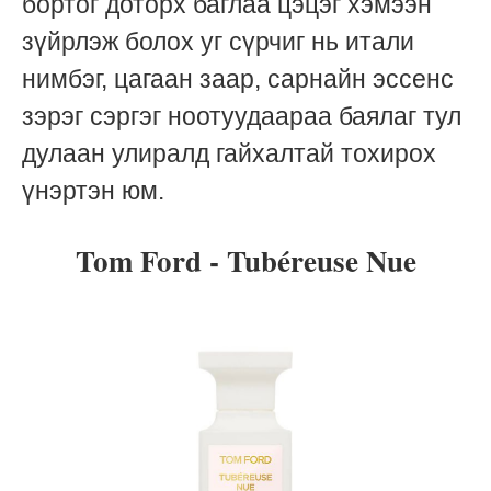
бортог доторх баглаа цэцэг хэмээн
зүйрлэж болох уг сүрчиг нь итали
нимбэг, цагаан заар, сарнайн эссенс
зэрэг сэргэг ноотуудаараа баялаг тул
дулаан улиралд гайхалтай тохирох
үнэртэн юм.
Tom Ford - Tubéreuse Nue