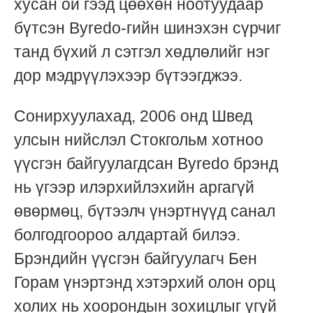
хусан ой гээд цөөхөн ноотуудаар
бүтсэн Byredo-гийн шинэхэн сүрчиг
танд бүхий л сэтгэл хөдлөлийг нэг
дор мэдрүүлэхээр бүтээгджээ.
Сонирхуулахад, 2006 онд Швед
улсын нийслэл Стокгольм хотноо
үүсгэн байгуулагдсан Byredo брэнд
нь үгээр илэрхийлэхийн аргагүй
өвөрмөц, бүтээлч үнэртнүүд санал
болгодгоороо алдартай билээ.
Брэндийн үүсгэн байгуулагч Бен
Горам үнэртэнд хэтэрхий олон орц
холих нь хоорондын зохицлыг үгүй