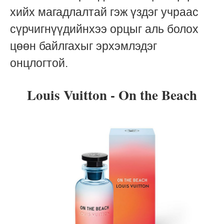
хийх магадлалтай гэж үздэг учраас
сүрчигнүүдийнхээ орцыг аль болох
цөөн байлгахыг эрхэмлэдэг
онцлогтой.
Louis Vuitton - On the Beach