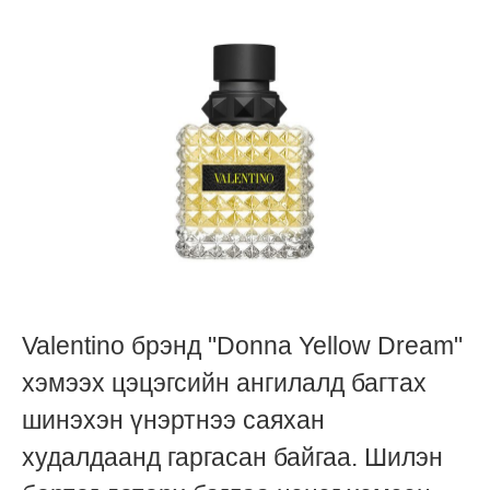
Valentinо брэнд "Donna Yellow Dream"
хэмээх цэцэгсийн ангилалд багтах
шинэхэн үнэртнээ саяхан
худалдаанд гаргасан байгаа. Шилэн