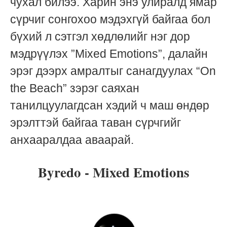
чухал билээ. Харин энэ улиралд ямар
сүрчиг сонгохоо мэдэхгүй байгаа бол
бүхий л сэтгэл хөдлөлийг нэг дор
мэдрүүлэх ”Mixed Emotions”, далайн
эрэг дээрх амралтыг санагдуулах “On
the Beach” зэрэг саяхан
танилцуулагдсан хэдий ч маш өндөр
эрэлттэй байгаа таван сүрчгийг
анхааралдаа аваарай.
Byredo - Mixed Emotions