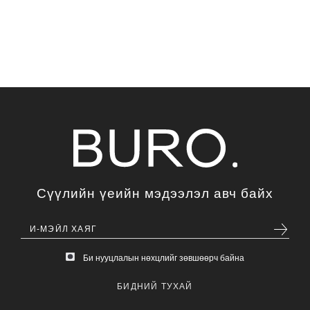
Сүүлийн үеийн мэдээлэл авч байх
Би нууцлалын нөхцлийг зөвшөөрч байна
БИДНИЙ ТУХАЙ