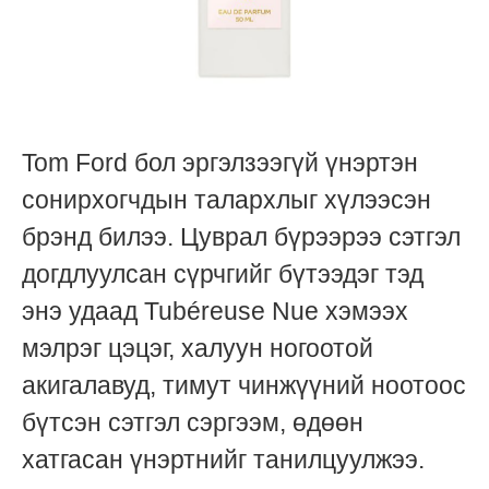
Tom Ford бол эргэлзээгүй үнэртэн
сонирхогчдын талархлыг хүлээсэн
брэнд билээ. Цуврал бүрээрээ сэтгэл
догдлуулсан сүрчгийг бүтээдэг тэд
энэ удаад Tubéreuse Nue хэмээх
мэлрэг цэцэг, халуун ногоотой
акигалавуд, тимут чинжүүний ноотоос
бүтсэн сэтгэл сэргээм, өдөөн
хатгасан үнэртнийг танилцуулжээ.