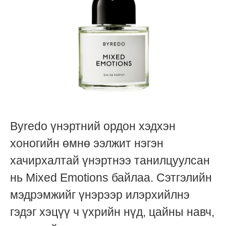
Byredo үнэртний ордон хэдхэн
хоногийн өмнө ээлжит нэгэн
хачирхалтай үнэртнээ танилцуулсан
нь Mixed Emotions байлаа. Сэтгэлийн
мэдрэмжийг үнэрээр илэрхийлнэ
гэдэг хэцүү ч үхрийн нүд, цайны навч,