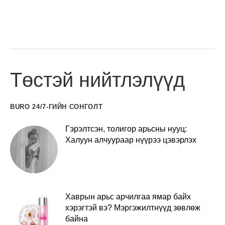
Төстэй нийтлэлүүд
BURO 24/7-ГИЙН СОНГОЛТ
Гэрэлтсэн, толигор арьсны нууц:
Халуун алчуураар нүүрээ цэвэрлэх
Хаврын арьс арчилгаа ямар байх
хэрэгтэй вэ? Мэргэжилтнүүд зөвлөж
байна