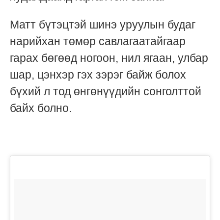
Матт бүтэцтэй шинэ уруулын будаг
нарийхан төмөр савлагаатайгаар
гарах бөгөөд ногоон, нил ягаан, улбар
шар, цэнхэр гэх зэрэг байж болох
бүхий л тод өнгөнүүдийн сонголттой
байх болно.