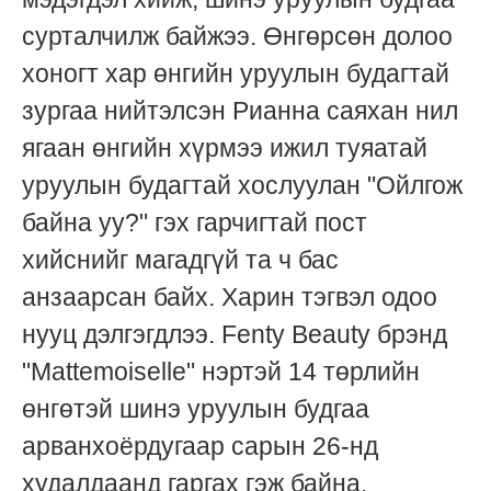
сурталчилж байжээ. Өнгөрсөн долоо
хоногт хар өнгийн уруулын будагтай
зургаа нийтэлсэн Рианна саяхан нил
ягаан өнгийн хүрмээ ижил туяатай
уруулын будагтай хослуулан "Ойлгож
байна уу?" гэх гарчигтай пост
хийснийг магадгүй та ч бас
анзаарсан байх. Харин тэгвэл одоо
нууц дэлгэгдлээ. Fenty Beauty брэнд
"Mattemoiselle" нэртэй 14 төрлийн
өнгөтэй шинэ уруулын будгаа
арванхоёрдугаар сарын 26-нд
худалдаанд гаргах гэж байна.