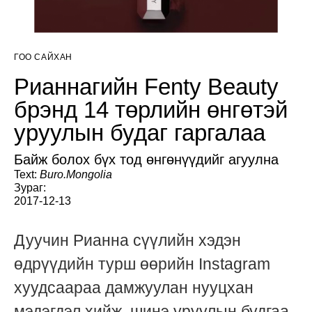
ГОО САЙХАН
Рианнагийн Fenty Beauty
брэнд 14 төрлийн өнгөтэй
уруулын будаг гаргалаа
Байж болох бүх тод өнгөнүүдийг агуулна
Text:
Buro.Mongolia
Зураг:
2017-12-13
Дуучин Рианна сүүлийн хэдэн
өдрүүдийн турш өөрийн Instagram
хуудсаараа дамжуулан нууцхан
мэдэгдэл хийж, шинэ уруулын будгаа