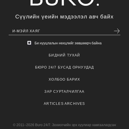
Сүүлийн үеийн мэдээлэл авч байх
Би нууцлалын нөхцлийг зөвшөөрч байна
БИДНИЙ ТУХАЙ
БЮРО 24/7 БУСАД ОРНУУДАД
ХОЛБОО БАРИХ
ЗАР СУРТАЛЧИЛГАА
ARTICLES ARCHIVES
© 2011–2026 Buro 24/7. Зохиогчийн эрх хуулиар хамгаалагдсан