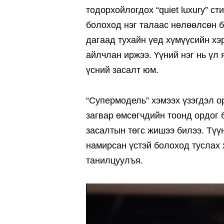
тодорхойлогдох “quiet luxury” с
болоход нэг талаас нөлөөлсөн б
дагаад тухайн үед хүмүүсийн хэ
айлчлан иржээ. Үүний нэг нь үл 
үсний засалт юм.
“Супермодель” хэмээх үзэгдэл о
загвар өмсөгчдийн тоонд ордог
засалтын төгс жишээ билээ. Түү
намирсан үстэй болоход туслах 
танилцуулъя.