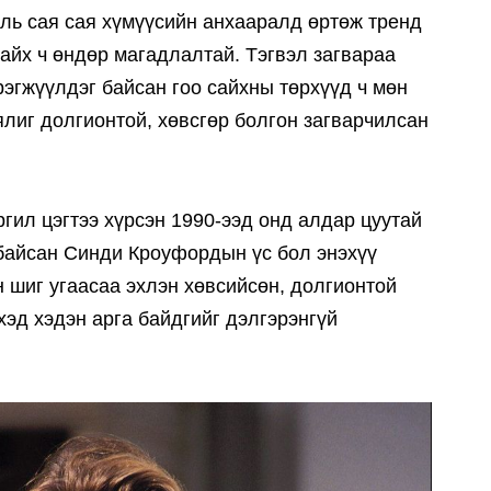
тиль сая сая хүмүүсийн анхааралд өртөж тренд
айх ч өндөр магадлалтай. Тэгвэл загвараа
рэгжүүлдэг байсан гоо сайхны төрхүүд ч мөн
ялиг долгионтой, хөвсгөр болгон загварчилсан
ргил цэгтээ хүрсэн 1990-ээд онд алдар цуутай
 байсан Синди Кроуфордын үс бол энэхүү
н шиг угаасаа эхлэн хөвсийсөн, долгионтой
хэд хэдэн арга байдгийг дэлгэрэнгүй