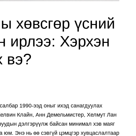
ны хөвсгөр үсний
н ирлээ: Хэрхэн
х вэ?
 салбар 1990-ээд оныг ихэд санагдуулах
Келвин Клайн, Анн Демельмистер, Хелмут Лан
еруудын дэлгэрүүлж байсан минимал хэв маяг
а юм. Энэ нь өө сэвгүй цэмцгэр хувцаслалтаар