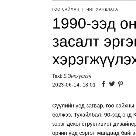
ГОО САЙХАН
|
ЧИГ ХАНДЛАГА
1990-ээд о
засалт эргэ
хэрэгжүүлэ
Text:
Б.Энххүслэн
2023-06-14, 18:01
Сүүлийн үед загвар, гоо сайхны
болжээ. Тухайлбал, 90-ээд онд 
зэрэг деконструктивист дизайн
орчин үед сэргэн мандаад байга