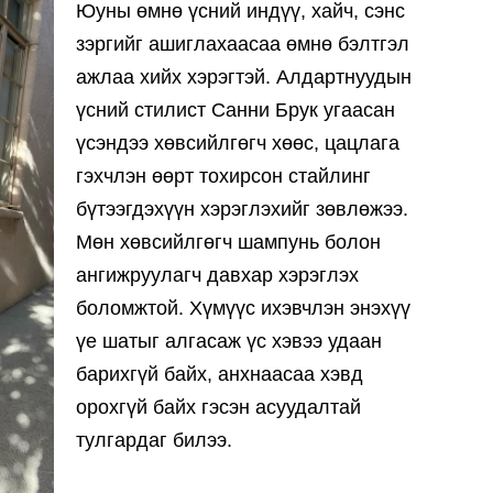
Юуны өмнө үсний индүү, хайч, сэнс
зэргийг ашиглахаасаа өмнө бэлтгэл
ажлаа хийх хэрэгтэй. Алдартнуудын
үсний стилист Санни Брук угаасан
үсэндээ хөвсийлгөгч хөөс, цацлага
гэхчлэн өөрт тохирсон стайлинг
бүтээгдэхүүн хэрэглэхийг зөвлөжээ.
Мөн хөвсийлгөгч шампунь болон
ангижруулагч давхар хэрэглэх
боломжтой. Хүмүүс ихэвчлэн энэхүү
үе шатыг алгасаж үс хэвээ удаан
барихгүй байх, анхнаасаа хэвд
орохгүй байх гэсэн асуудалтай
тулгардаг билээ.