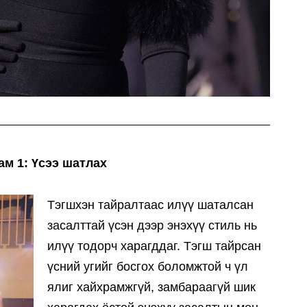
ам 1: Үсээ шатлах
Тэгшхэн тайралтаас илүү шаталсан
засалттай үсэн дээр энэхүү стиль нь
илүү тодорч харагддаг. Тэгш тайрсан
үсний угийг босгох боломжтой ч үл
ялиг хайхрамжгүй, замбараагүй шик