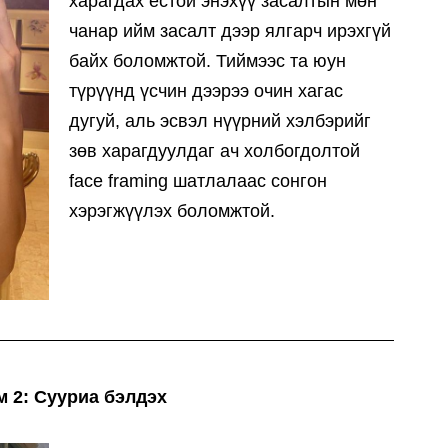
харагдах ёстой энэхүү засалтын мөн
чанар ийм засалт дээр ялгарч ирэхгүй
байх боломжтой. Тиймээс та юун
түрүүнд үсчин дээрээ очин хагас
дугуй, аль эсвэл нүүрний хэлбэрийг
зөв харагдуулдаг ач холбогдолтой
face framing шатлалаас сонгон
хэрэгжүүлэх боломжтой.
м 2: Сууриа бэлдэх