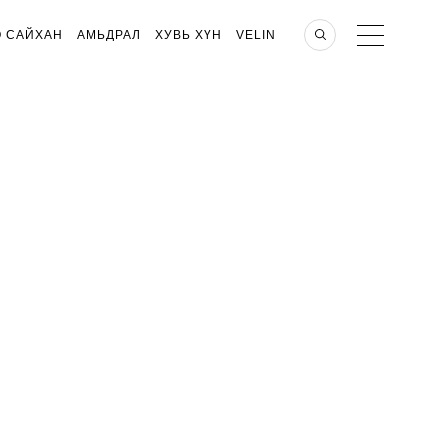
О САЙХАН
АМЬДРАЛ
ХУВЬ ХҮН
VELIN