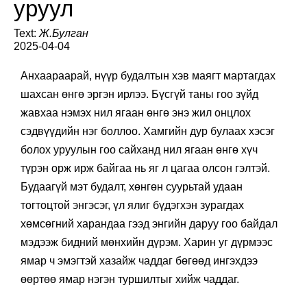
уруул
Text:
Ж.Булган
2025-04-04
Анхаараарай, нүүр будалтын хэв маягт мартагдах
шахсан өнгө эргэн ирлээ. Бүсгүй таны гоо зүйд
жавхаа нэмэх нил ягаан өнгө энэ жил онцлох
сэдвүүдийн нэг боллоо. Хамгийн дур булаах хэсэг
болох уруулын гоо сайханд нил ягаан өнгө хүч
түрэн орж ирж байгаа нь яг л цагаа олсон гэлтэй.
Будаагүй мэт будалт, хөнгөн суурьтай удаан
тогтоцтой энгэсэг, үл ялиг бүдэгхэн зурагдах
хөмсөгний харандаа гээд энгийн даруу гоо байдал
мэдээж бидний мөнхийн дүрэм. Харин уг дүрмээс
ямар ч эмэгтэй хазайж чаддаг бөгөөд ингэхдээ
өөртөө ямар нэгэн туршилтыг хийж чаддаг.