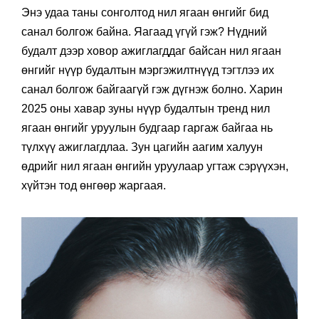
Энэ удаа таны сонголтод нил ягаан өнгийг бид
санал болгож байна. Яагаад үгүй гэж? Нүдний
будалт дээр ховор ажиглагддаг байсан нил ягаан
өнгийг нүүр будалтын мэргэжилтнүүд тэгтлээ их
санал болгож байгаагүй гэж дүгнэж болно. Харин
2025 оны хавар зуны нүүр будалтын тренд нил
ягаан өнгийг уруулын будгаар гаргаж байгаа нь
түлхүү ажиглагдлаа. Зун цагийн аагим халуун
өдрийг нил ягаан өнгийн уруулаар угтаж сэрүүхэн,
хүйтэн тод өнгөөр жаргаая.