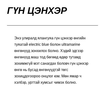
ГҮН ЦЭНХЭР
Энэ улиралд ялангуяа гүн цэнхэр өнгийн
туяатай electric blue болон ultramarine
өнгөнүүд зонхилох болно. Хэдий эдгээр
өнгөнүүд маш тод бөгөөд өдөр тутамд
зохимжгүй мэт санагдах боловч гүн цэнхэр
өнгө нь бусад өнгөнүүдтэй төгс
зохицдогоороо онцлог юм. Мөн ямар ч
хэлбэр, урттай хумсыг чимэх болно.