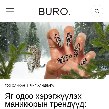
ГОО САЙХАН
|
ЧИГ ХАНДЛАГА
Яг одоо хэрэгжүүлэх
маникюрын трендүүд: