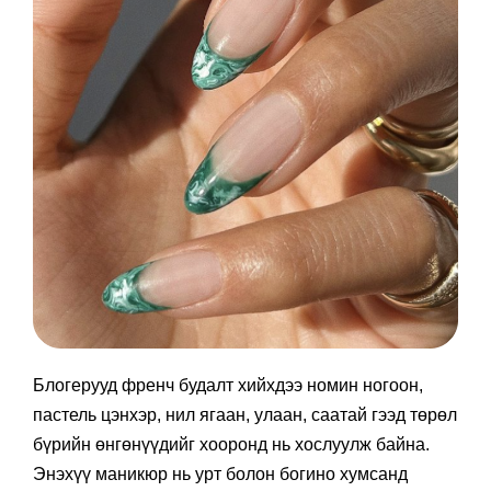
Блогерууд френч будалт хийхдээ номин ногоон,
пастель цэнхэр, нил ягаан, улаан, саатай гээд төрөл
бүрийн өнгөнүүдийг хооронд нь хослуулж байна.
Энэхүү маникюр нь урт болон богино хумсанд