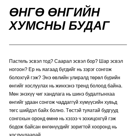
ӨНГӨ ӨНГИЙН
ХУМСНЫ БУДАГ
Пастель эсвэл тод? Саарал эсвэл бор? Шар эсвэл
ногоон? Ер нь яагаад бүгдийг нь зэрэг сонгож
болохгүй гэж? Энэ өвлийн улиралд төрөл бүрийн
өнгийг хослуулах нь жинхэнэ тренд болоод байна.
Мөн энэхүү чиг хандлага нь шинэ будалтынхаа
өнгийг удаан сонгож чаддаггүй хүмүүсийн хувьд
төгс шийдэл байх болно. Төстэй туяатай будгууд
сонгохын оронд өмнө нь хэзээ ч зохицохгүй гэж
бодож байсан өнгөнүүдийг зоригтой хооронд нь
хослуулаарай.