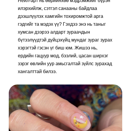
Нейл-арт нь өөрийнхөө мэдрэмжийг бүрэн
илэрхийлж, сэтгэл санааны байдлаа
дээшлүүлэх хамгийн тохиромжтой арга
гэдгийг та мэдэх үү? Гэхдээ энэ нь таныг
хумсан дээрээ алдарт зураачдын
бүтээлүүдтэй дүйцэхүйц мундаг зураг зурах
хэрэгтэй гэсэн үг биш юм. Жишээ нь,
ердийн гацуур мод, бээлий, цасан ширхэг
зэрэг өвлийн уур амьсгалтай зүйлс зурахад
хангалттай билээ.