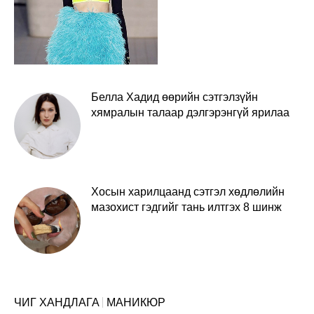
Белла Хадид өөрийн сэтгэлзүйн
хямралын талаар дэлгэрэнгүй ярилаа
Хосын харилцаанд сэтгэл хөдлөлийн
мазохист гэдгийг тань илтгэх 8 шинж
ЧИГ ХАНДЛАГА
МАНИКЮР