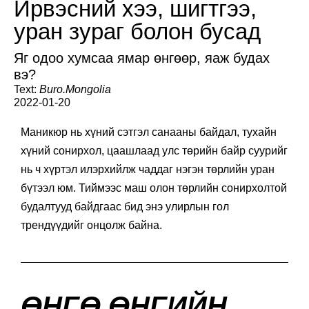
Ирвэсний хээ, шигтгээ,
уран зураг болон бусад
Яг одоо хумсаа ямар өнгөөр, яаж будах
вэ?
Text:
Buro.Mongolia
2022-01-20
Маникюр нь хүний сэтгэл санааны байдал, тухайн
хүний сонирхол, цаашлаад улс төрийн байр суурийг
нь ч хүртэл илэрхийлж чаддаг нэгэн төрлийн уран
бүтээл юм. Тиймээс маш олон төрлийн сонирхолтой
будалтууд байдгаас бид энэ улирлын гол
трендүүдийг онцолж байна.
ӨНГӨ ӨНГИЙН