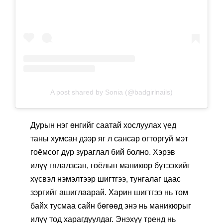
A post shared by Sonia (@badgirlnails)
Дурын нэг өнгийг саатай хослуулах үед
таны хумсан дээр яг л сансар огторгуй мэт
гоёмсог дүр зураглал бий болно. Хэрэв
илүү гялалзсан, гоёлын маникюр бүтээхийг
хүсвэл нэмэлтээр шигтгээ, тунгалаг цаас
зэргийг ашиглаарай. Харин шигтгээ нь том
байх тусмаа сайн бөгөөд энэ нь маникюрыг
илүү тод харагдуулдаг. Энэхүү тренд нь