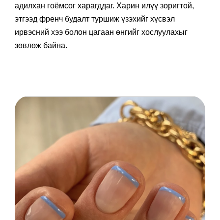
адилхан гоёмсог харагддаг. Харин илүү зоригтой,
этгээд френч будалт туршиж үзэхийг хүсвэл
ирвэсний хээ болон цагаан өнгийг хослуулахыг
зөвлөж байна.