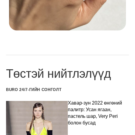
Төстэй нийтлэлүүд
BURO 24/7-ГИЙН СОНГОЛТ
Хавар-зун 2022 өнгөний
палитр: Усан ягаан,
пастель шар, Very Peri
болон бусад