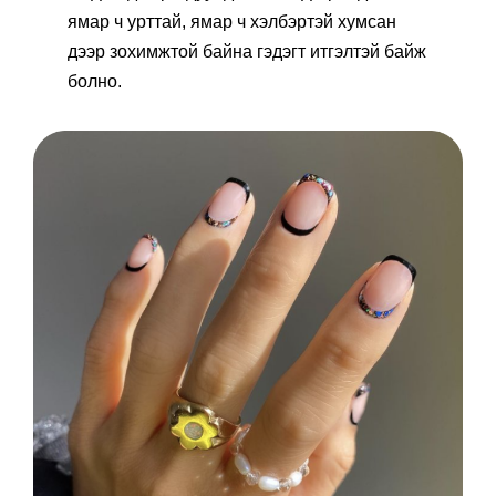
ямар ч урттай, ямар ч хэлбэртэй хумсан
дээр зохимжтой байна гэдэгт итгэлтэй байж
болно.