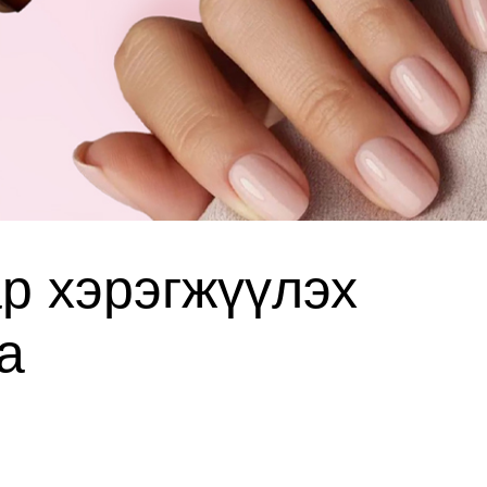
р хэрэгжүүлэх
а