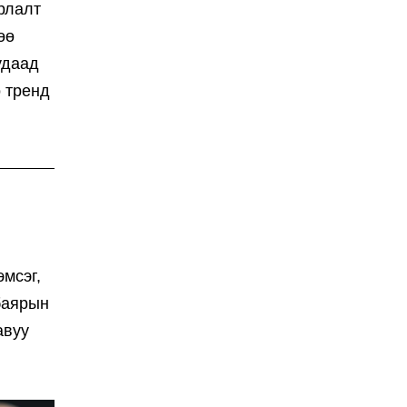
рлалт
өө
удаад
о тренд
эмсэг,
баярын
авуу