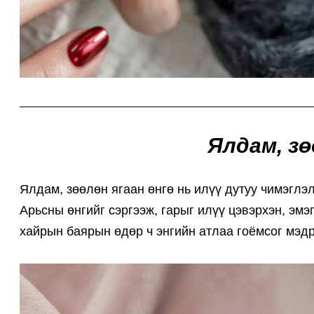
Ялдам, зө
Ялдам, зөөлөн ягаан өнгө нь илүү дутуу чимэглэл
Арьсны өнгийг сэргээж, гарыг илүү цэвэрхэн, эмэг
хайрын баярын өдөр ч энгийн атлаа гоёмсог мэд