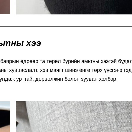
ьтны хээ
үү баярын өдрөөр та төрөл бүрийн амьтны хээтэй буда
ны хувцаслалт, хэв маягт шинэ өнгө төрх үүсгэнэ гэд
дундаж урттай, дөрвөлжин болон зууван хэлбэр