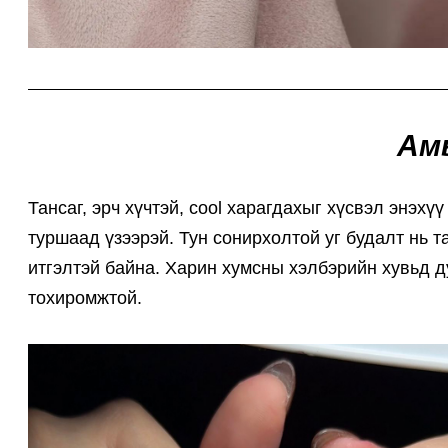
Ам
Тансаг, эрч хүчтэй, cool харагдахыг хүсвэл энэх
туршаад үзээрэй. Тун сонирхолтой уг будалт нь та
итгэлтэй байна. Харин хумсны хэлбэрийн хувьд 
тохиромжтой.