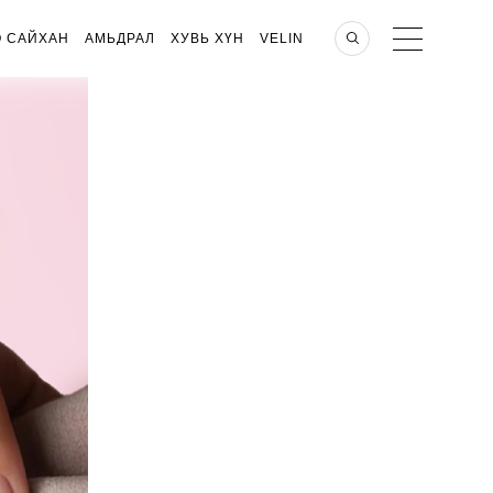
О САЙХАН
АМЬДРАЛ
ХУВЬ ХҮН
VELIN