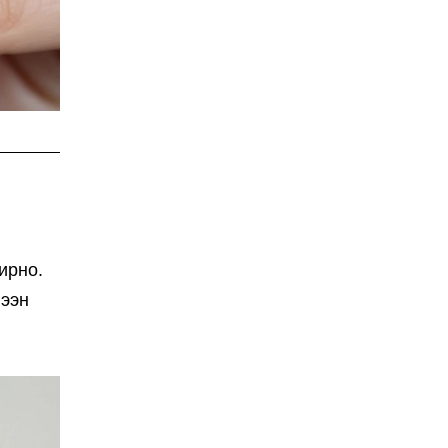
ирно.
гээн