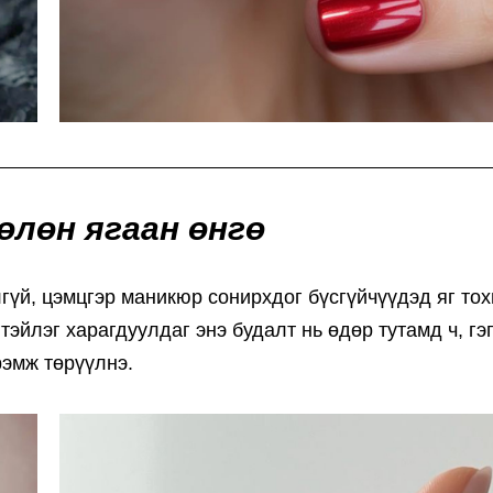
өлөн ягаан өнгө
гүй, цэмцгэр маникюр сонирхдог бүсгүйчүүдэд яг тох
тэйлэг харагдуулдаг энэ будалт нь өдөр тутамд ч, гэ
рэмж төрүүлнэ.