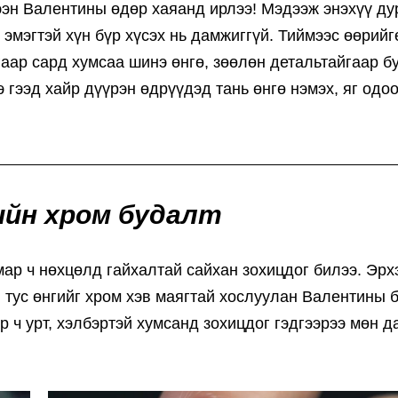
ээн Валентины өдөр хаяанд ирлээ! Мэдээж энэхүү ду
эмэгтэй хүн бүр хүсэх нь дамжиггүй. Тиймээс өөрийг
аар сард хумсаа шинэ өнгө, зөөлөн детальтайгаар б
э гээд хайр дүүрэн өдрүүдэд тань өнгө нэмэх, яг одо
ийн хром будалт
мар ч нөхцөлд гайхалтай сайхан зохицдог билээ. Эрх
 тус өнгийг хром хэв маягтай хослуулан Валентины 
р ч урт, хэлбэртэй хумсанд зохицдог гэдгээрээ мөн д