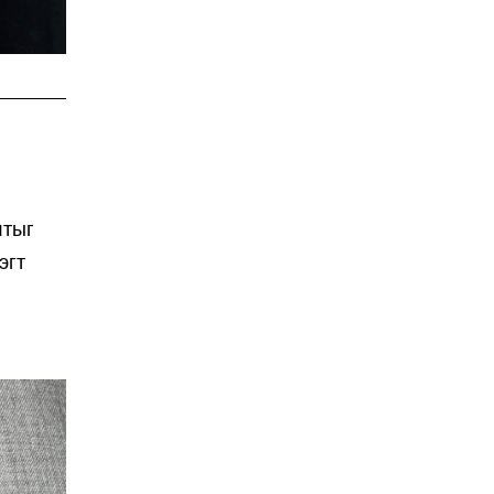
лтыг
эгт