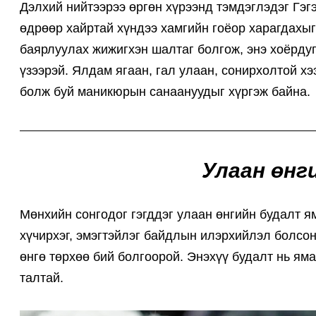
Дэлхий нийтээрээ өргөн хүрээнд тэмдэглэдэг Гэг
өдрөөр хайртай хүндээ хамгийн гоёор харагдахыг 
баярлуулах жижигхэн шалтаг болгож, энэ хоёрдуг
үзээрэй. Ялдам ягаан, гал улаан, сонирхолтой хэ
болж буй маникюрын санаануудыг хүргэж байна.
Улаан өнг
Мөнхийн сонгодог гэгддэг улаан өнгийн будалт я
хүчирхэг, эмэгтэйлэг байдлын илэрхийлэл болсон
өнгө төрхөө бий болгоорой. Энэхүү будалт нь яма
талтай.