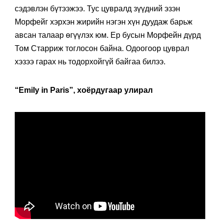
сэдэвлэн бүтээжээ. Тус цувралд зүүдний эзэн
Морфейг хэрхэн жирийн нэгэн хүн дуудаж барьж
авсан талаар өгүүлэх юм. Ер бусын Морфейн дүрд
Том Старриж тоглосон байна. Одоогоор цуврал
хэзээ гарах нь тодорхойгүй байгаа билээ.
“Emily in Paris”, хоёрдугаар улирал