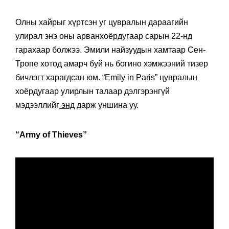
Олны хайрыг хүртсэн уг цувралын дараагийн
улирал энэ оны арванхоёрдугаар сарын 22-нд
гарахаар болжээ. Эмили найзуудын хамтаар Сен-
Тропе хотод амарч буй нь богино хэмжээний тизер
бичлэгт харагдсан юм. “Emily in Paris” цувралын
хоёрдугаар улирлын талаар дэлгэрэнгүй
мэдээллийг
энд
дарж уншина уу.
“Army of Thieves”