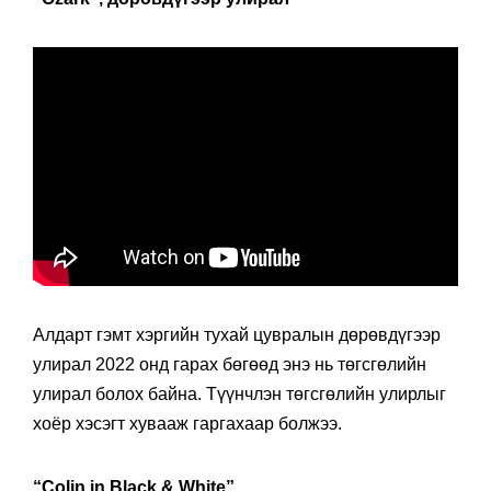
Алдарт гэмт хэргийн тухай цувралын дөрөвдүгээр
улирал 2022 онд гарах бөгөөд энэ нь төгсгөлийн
улирал болох байна. Түүнчлэн төгсгөлийн улирлыг
хоёр хэсэгт хувааж гаргахаар болжээ.
“Colin in Black & White”