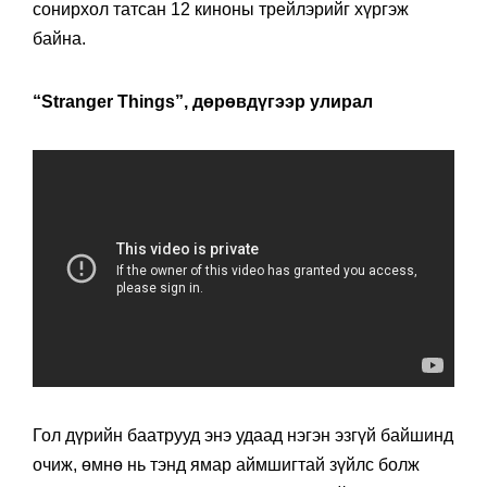
сонирхол татсан 12 киноны трейлэрийг хүргэж
байна.
“Stranger Things”, дөрөвдүгээр улирал
Гол дүрийн баатрууд энэ удаад нэгэн эзгүй байшинд
очиж, өмнө нь тэнд ямар аймшигтай зүйлс болж