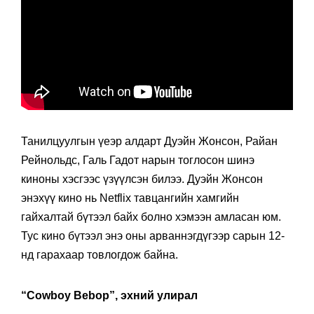
Танилцуулгын үеэр алдарт Дуэйн Жонсон, Райан
Рейнольдс, Галь Гадот нарын тоглосон шинэ
киноны хэсгээс үзүүлсэн билээ. Дуэйн Жонсон
энэхүү кино нь Netflix тавцангийн хамгийн
гайхалтай бүтээл байх болно хэмээн амласан юм.
Тус кино бүтээл энэ оны арваннэгдүгээр сарын 12-
нд гарахаар товлогдож байна.
“Cowboy Bebop”, эхний улирал