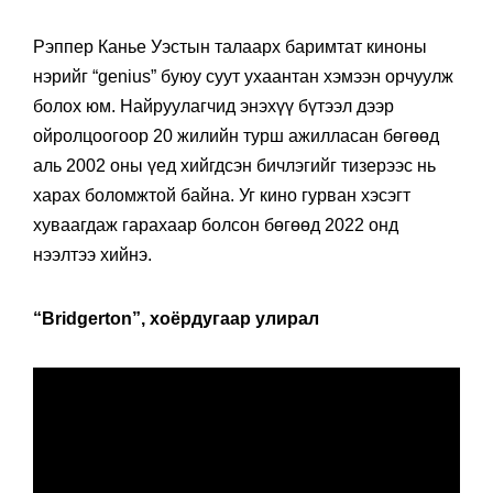
Рэппер Канье Уэстын талаарх баримтат киноны
нэрийг “genius” буюу суут ухаантан хэмээн орчуулж
болох юм. Найруулагчид энэхүү бүтээл дээр
ойролцоогоор 20 жилийн турш ажилласан бөгөөд
аль 2002 оны үед хийгдсэн бичлэгийг тизерээс нь
харах боломжтой байна. Уг кино гурван хэсэгт
хуваагдаж гарахаар болсон бөгөөд 2022 онд
нээлтээ хийнэ.
“Bridgerton”, хоёрдугаар улирал