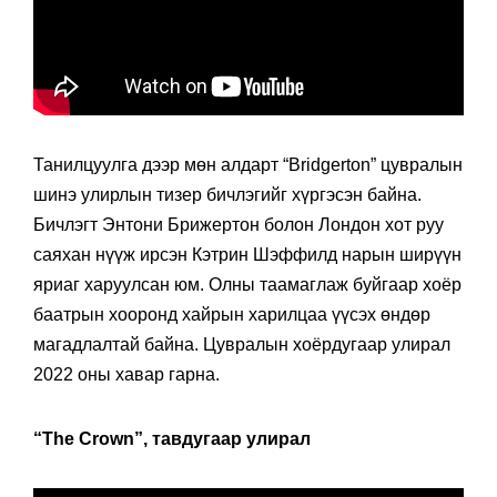
Танилцуулга дээр мөн алдарт “Bridgerton” цувралын
шинэ улирлын тизер бичлэгийг хүргэсэн байна.
Бичлэгт Энтони Брижертон болон Лондон хот руу
саяхан нүүж ирсэн Кэтрин Шэффилд нарын ширүүн
яриаг харуулсан юм. Олны таамаглаж буйгаар хоёр
баатрын хооронд хайрын харилцаа үүсэх өндөр
магадлалтай байна. Цувралын хоёрдугаар улирал
2022 оны хавар гарна.
“The Crown”, тавдугаар улирал