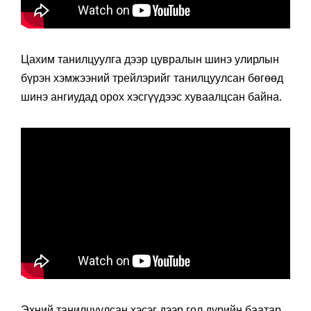
Цахим танилцуулга дээр цувралын шинэ улирлын
бүрэн хэмжээний трейлэрийг танилцуулсан бөгөөд
шинэ ангиудад орох хэсгүүдээс хуваалцсан байна.
Эхний танилцуулсан хэсэг дээр гол дүрийн баатар