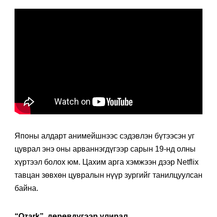
Японы алдарт анимейшнээс сэдэвлэн бүтээсэн уг
цуврал энэ оны арваннэгдүгээр сарын 19-нд олны
хүртээл болох юм. Цахим арга хэмжээн дээр Netflix
тавцан зөвхөн цувралын нүүр зургийг танилцуулсан
байна.
“Ozark”, дөрөвдүгээр улирал