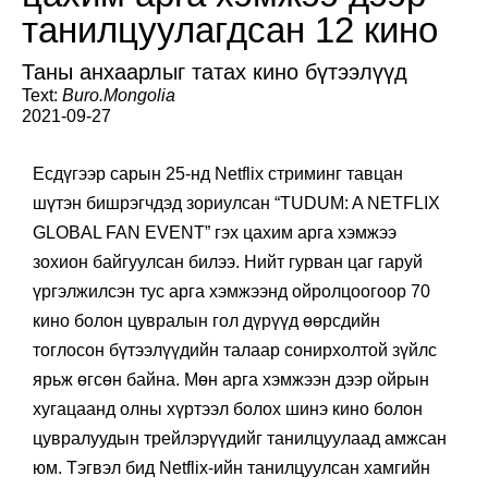
танилцуулагдсан 12 кино
Таны анхаарлыг татах кино бүтээлүүд
Text:
Buro.Mongolia
2021-09-27
Есдүгээр сарын 25-нд Netflix стриминг тавцан
шүтэн бишрэгчдэд зориулсан “TUDUM: A NETFLIX
GLOBAL FAN EVENT” гэх цахим арга хэмжээ
зохион байгуулсан билээ. Нийт гурван цаг гаруй
үргэлжилсэн тус арга хэмжээнд ойролцоогоор 70
кино болон цувралын гол дүрүүд өөрсдийн
тоглосон бүтээлүүдийн талаар сонирхолтой зүйлс
ярьж өгсөн байна. Мөн арга хэмжээн дээр ойрын
хугацаанд олны хүртээл болох шинэ кино болон
цувралуудын трейлэрүүдийг танилцуулаад амжсан
юм. Тэгвэл бид Netflix-ийн танилцуулсан хамгийн