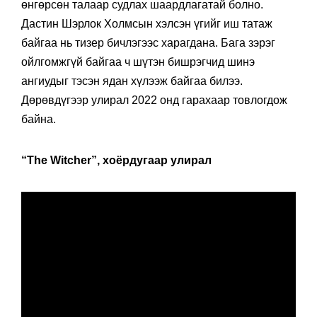
өнгөрсөн талаар судлах шаардлагатай болно.
Дастин Шэрлок Холмсын хэлсэн үгийг иш татаж
байгаа нь тизер бичлэгээс харагдана. Бага зэрэг
ойлгомжгүй байгаа ч шүтэн бишрэгчид шинэ
ангиудыг тэсэн ядан хүлээж байгаа билээ.
Дөрөвдүгээр улирал 2022 онд гарахаар товлогдож
байна.
“The Witcher”, хоёрдугаар улирал