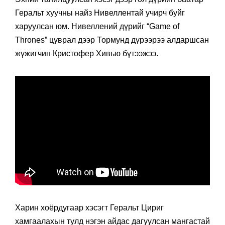
Геральт хуучны найз Нивеллентай учирч буйг
харуулсан юм. Нивеллений дүрийг “Game of
Thrones” цуврал дээр Тормунд дүрээрээ алдаршсан
жүжигчин Кристофер Хивью бүтээжээ.
Харин хоёрдугаар хэсэгт Геральт Цириг
хамгаалахын тулд нэгэн айдас дагуулсан мангастай