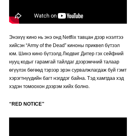
Энэхүү кино нь энэ онд Netflix тавцан дээр нээлтээ
хийсэн “Army of the Dead” киноны приквел бүтээл
юм. Шинэ кино бүтээлд Людвиг Дитер гэх сейфний
нууц кодыг гарамгай тайлдаг дээрэмчний талаар
өгүүлэх бөгөөд тэрээр эрэн сурвалжлагдаж буй гэмт
хэрэгтнүүдийн багт нэгддэг байна. Тэд хамтдаа хэд
хэдэн томоохон дээрэм хийх болно.
“RED NOTICE”