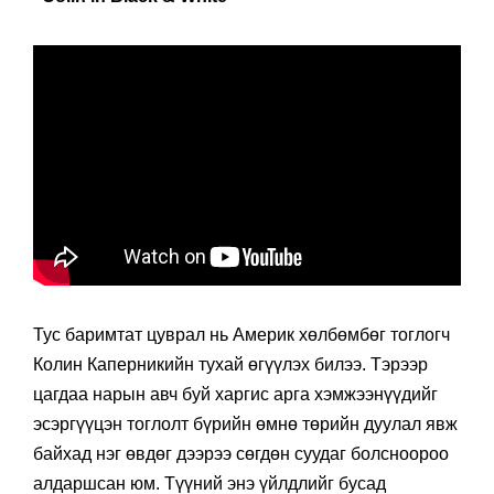
Тус баримтат цуврал нь Америк хөлбөмбөг тоглогч
Колин Каперникийн тухай өгүүлэх билээ. Тэрээр
цагдаа нарын авч буй харгис арга хэмжээнүүдийг
эсэргүүцэн тоглолт бүрийн өмнө төрийн дуулал явж
байхад нэг өвдөг дээрээ сөгдөн суудаг болсноороо
алдаршсан юм. Түүний энэ үйлдлийг бусад