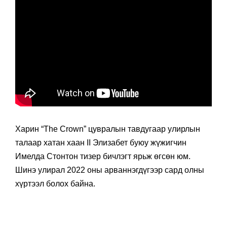
Харин “The Crown” цувралын тавдугаар улирлын
талаар хатан хаан II Элизабет буюу жүжигчин
Имелда Стонтон тизер бичлэгт ярьж өгсөн юм.
Шинэ улирал 2022 оны арваннэгдүгээр сард олны
хүртээл болох байна.