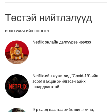
Төстэй нийтлэлүүд
BURO 24/7-ГИЙН СОНГОЛТ
Netflix онлайн дэлгүүрээ нээлээ
Netflix-ийн жүжигчид “Covid-19”-ийн
эсрэг вакцин хийлгэсэн байх
шаардлагатай
9-р сард нээлтээ хийх шинэ кино,