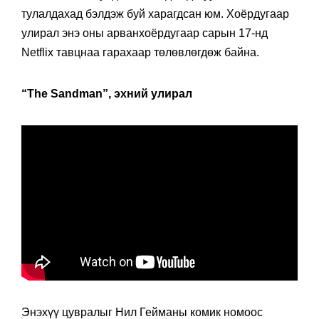
тулалдахад бэлдэж буй харагдсан юм. Хоёрдугаар
улирал энэ оны арванхоёрдугаар сарын 17-нд
Netflix тавцнаа гарахаар төлөвлөгдөж байна.
“The Sandman”, эхний улирал
Энэхүү цувралыг Нил Гейманы комик номоос