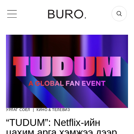
УРЛАГ СОЁЛ
|
КИНО & ТЕЛЕВИЗ
“TUDUM”: Netflix-ийн
цахим арга хэмжээ дээр