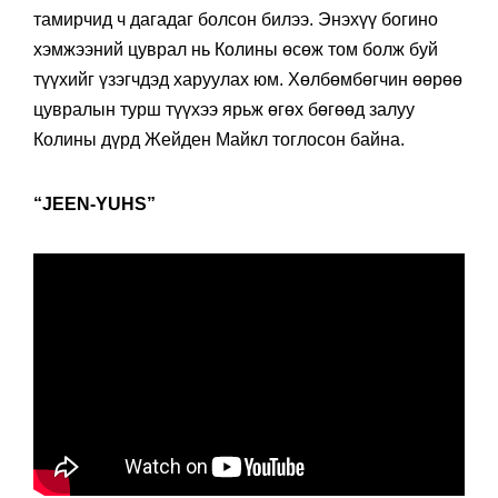
тамирчид ч дагадаг болсон билээ. Энэхүү богино
хэмжээний цуврал нь Колины өсөж том болж буй
түүхийг үзэгчдэд харуулах юм. Хөлбөмбөгчин өөрөө
цувралын турш түүхээ ярьж өгөх бөгөөд залуу
Колины дүрд Жейден Майкл тоглосон байна.
“JEEN-YUHS”