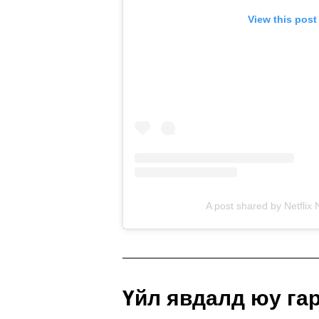
View this post
A post shared by Netflix 
Үйл явдалд юу га