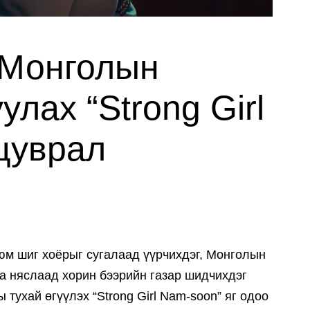
: Монголын
улах “Strong Girl
цуврал
юм шиг хоёрыг сугалаад үүрчихдэг, Монголын
аа няслаад хорин бээрийн газар шидчихдэг
 тухай өгүүлэх “Strong Girl Nam-soon” яг одоо