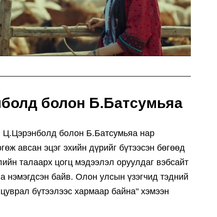
болд болон Б.Батсумьяа
 Ц.Цэрэнболд болон Б.Батсумьяа нар
гөж авсан эцэг эхийн дүрийг бүтээсэн бөгөөд
лийн талаарх цогц мэдээлэл оруулдаг вэбсайт
а нэмэгдсэн байв. Олон улсын үзэгчид тэдний
 цуврал бүтээлээс хармаар байна" хэмээн