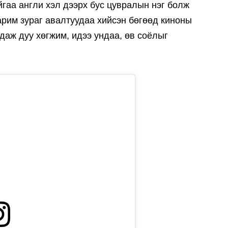
айгаа англи хэл дээрх бус цувралын нэг болж
арим зураг авалтуудаа хийсэн бөгөөд киноны
аж дуу хөгжим, идээ ундаа, өв соёлыг