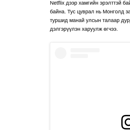
Netflix дээр хамгийн эрэлттэй б
байна. Тус цуврал нь Монголд з
туршид манай улсын талаар дурд
дэлгэрүүлэн харуулж өгчээ.