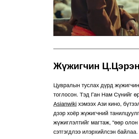
Жүжигчин Ц.Цэрэн
Цувралын туслах дүрд жүжигчин
тоглосон. Тэд Ган Нам Сүнийг өр
Asianwiki
хэмээх Ази кино, бүтээ
дээр хоёр жүжигчний танилцуулг
жүжиглэлтийг магтаж, "өөр олон
сэтгэгдлээ илэрхийлсэн байлаа.