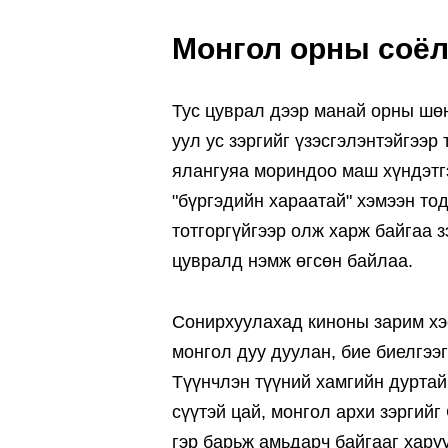
Монгол орны соёл
Тус цуврал дээр манай орны шөн
уул ус зэргийг үзэсгэлэнтэйгээр
ялангуяа мориндоо маш хүндэтг
"бүргэдийн хараатай" хэмээн то
тотгоргүйгээр олж харж байгаа 
цувралд нэмж өгсөн байлаа.
Сонирхуулахад киноны зарим хэс
монгол дуу дуулан, бие биелгээг
Түүнчлэн түүний хамгийн дуртай 
сүүтэй цай, монгол архи зэргийг
гэр барьж амьдарч байгааг хару