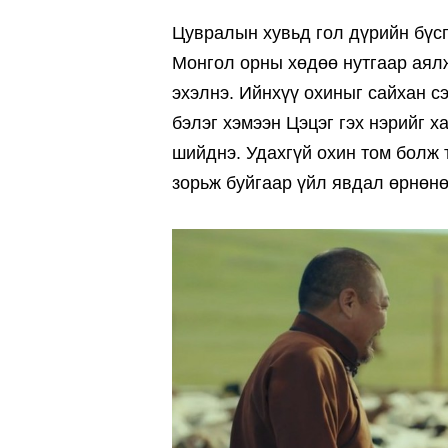
Цувралын хувьд гол дүрийн бүсг
Монгол орны хөдөө нутгаар аял
эхэлнэ. Ийнхүү охиныг сайхан с
бэлэг хэмээн Цэцэг гэх нэрийг 
шийднэ. Удахгүй охин том болж 
зорьж буйгаар үйл явдал өрнөнө