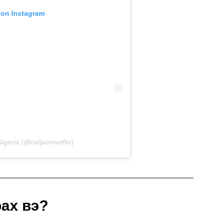
 on Instagram
Nigeria (@naijaonnetflix)
рах вэ?