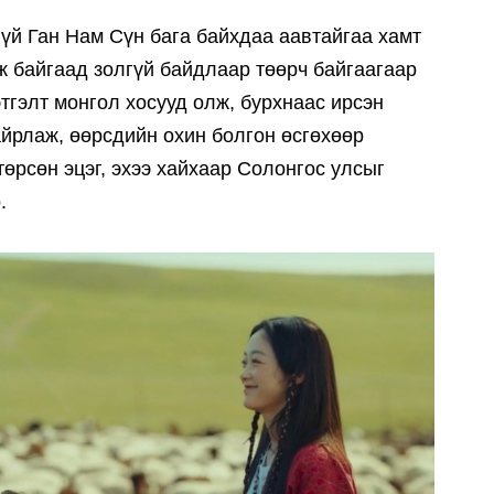
үй Ган Нам Сүн бага байхдаа аавтайгаа хамт
ж байгаад золгүй байдлаар төөрч байгаагаар
этгэлт монгол хосууд олж, бурхнаас ирсэн
хайрлаж, өөрсдийн охин болгон өсгөхөөр
төрсөн эцэг, эхээ хайхаар Солонгос улсыг
.