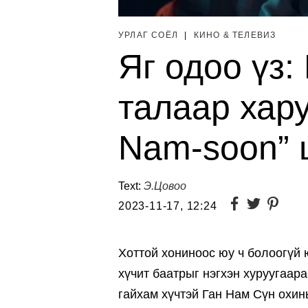
УРЛАГ СОЁЛ
|
КИНО & ТЕЛЕВИЗ
Яг одоо үз
талаар хару
Nam-soon” 
Text:
Э.Цовоо
2023-11-17, 12:24
Хоттой хониноос юу ч болоогүй 
хүчит баатрыг нэгхэн хуруугаар
гайхам хүчтэй Ган Нам Сүн охины