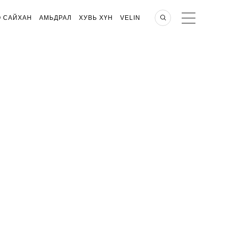
О САЙХАН
АМЬДРАЛ
ХУВЬ ХҮН
VELIN