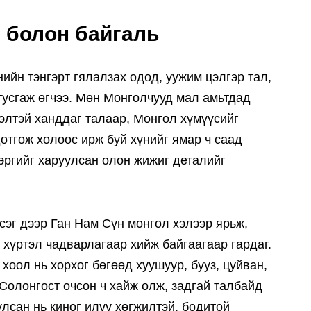
 болон байгаль
ийн тэнгэрт гялалзах одод, уужим цэлгэр тал,
 тусгаж өгчээ. Мөн Монголчууд мал амьтдад
элтэй ханддаг талаар, Монгол хүмүүсийг
дотгож холоос ирж буй хүнийг ямар ч саад
зэргийг харуулсан олон жижиг деталийг
эг дээр Ган Нам Сүн монгол хэлээр ярьж,
 хүртэл чадварлагаар хийж байгаагаар гардаг.
хоол нь хорхог бөгөөд хуушуур, бууз, цуйван,
 Солонгост очсон ч хайж олж, задгай талбайд
улсан нь киног илүү хөгжилтэй, бодитой