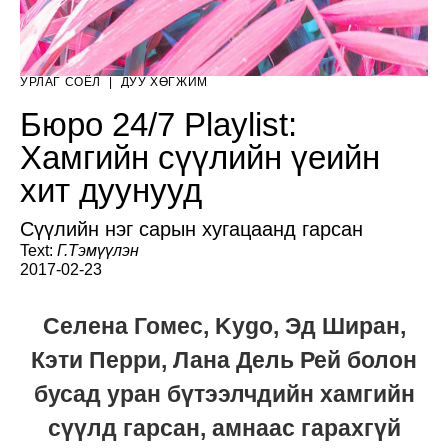
УРЛАГ СОЁЛ
|
ДУУ ХӨГЖИМ
Бюро 24/7 Playlist:
Хамгийн сүүлийн үеийн
хит дуунууд
Сүүлийн нэг сарын хугацаанд гарсан
Text:
Г.Тэмүүлэн
2017-02-23
Селена Гомес, Kygo, Эд Ширан,
Кэти Перри, Лана Дель Рей болон
бусад уран бүтээлчдийн хамгийн
сүүлд гарсан, амнаас гарахгүй