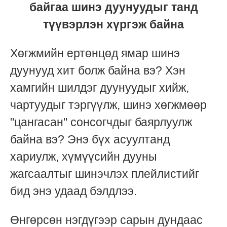
байгаа шинэ дуунуудыг танд
түүвэрлэн хүргэж байна
Хөгжмийн ертөнцөд ямар шинэ
дуунууд хит болж байна вэ? Хэн
хамгийн шилдэг дуунуудыг хийж,
чартуудыг тэргүүлж, шинэ хөгжмөөр
"цангасан" сонсогчдыг баярлуулж
байна вэ? Энэ бүх асуултанд
хариулж, хүмүүсийн дууны
жагсаалтыг шинэчлэх плейлистийг
бид энэ удаад бэлдлээ.
Өнгөрсөн нэгдүгээр сарын дундаас