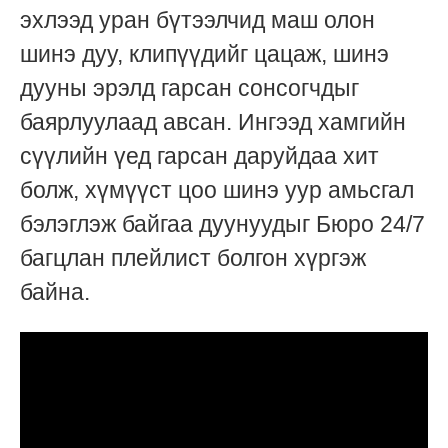
эхлээд уран бүтээлчид маш олон
шинэ дуу, клипүүдийг цацаж, шинэ
дууны эрэлд гарсан сонсогчдыг
баярлуулаад авсан. Ингээд хамгийн
сүүлийн үед гарсан даруйдаа хит
болж, хүмүүст цоо шинэ уур амьсгал
бэлэглэж байгаа дуунуудыг Бюро 24/7
багцлан плейлист болгон хүргэж
байна.