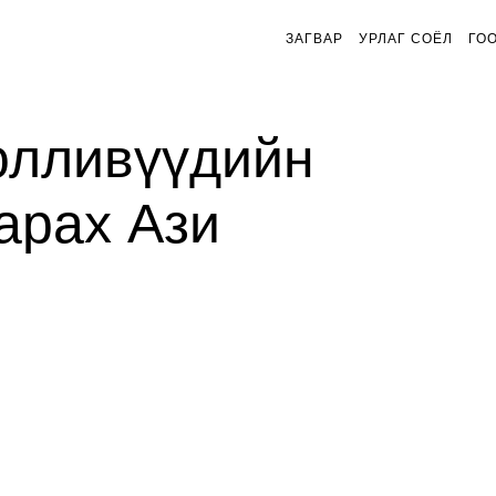
ЗАГВАР
УРЛАГ СОЁЛ
ГО
олливүүдийн
арах Ази