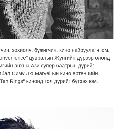
ин, зохиолч, бүжигчин, кино найруулагч юм.
Convenience" цувралын Жунгийн дүрээр олонд
мгийн анхны Ази супер баатрын дүрийг
лбал Симу Лю Marvel-ын кино ертөнцийн
 Ten Rings" кинонд гол дүрийг бүтээх юм.