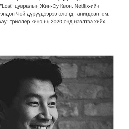
Lost" цувралын Жин-Су Квон, Netflix-ийн
рэндон Чой дүрүүдээрээ олонд танигдсан юм.
ay" триллер кино нь 2020 онд нээлтээ хийх