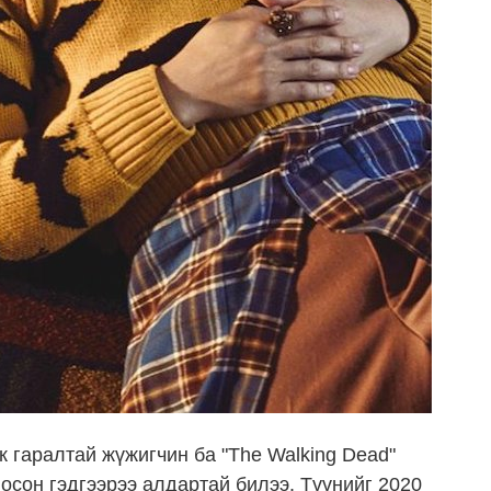
 гаралтай жүжигчин ба "The Walking Dead"
осон гэдгээрээ алдартай билээ. Түүнийг 2020