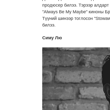
продюсер билээ. Тэрээр алдарт "
"Always Be My Maybe" киноны Б
Түүний шинээр тоглосон "Stowaw
билээ.
Симу Лю