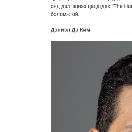
онд дэлгэцнээ цацагдах "The Hu
боломжтой.
Дэниэл Дэ Ким