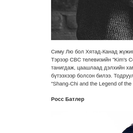
Симу Лю бол Хятад-Канад жүжигч
Тэрээр CBC телевизийн "Kim's 
танигдаж, цаашлаад дэлхийн ха
бүтээхээр болсон билээ. Тодруу
"Shang-Chi and the Legend of the
Росс Батлер