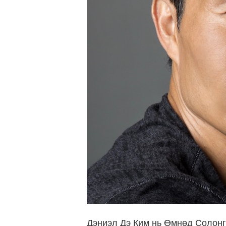
Дэниэл Дэ Ким нь Өмнөд Солонг