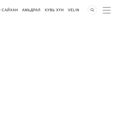
О САЙХАН
АМЬДРАЛ
ХУВЬ ХҮН
VELIN