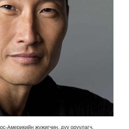
ос-Америкийн жүжигчин, дуу оруулагч,