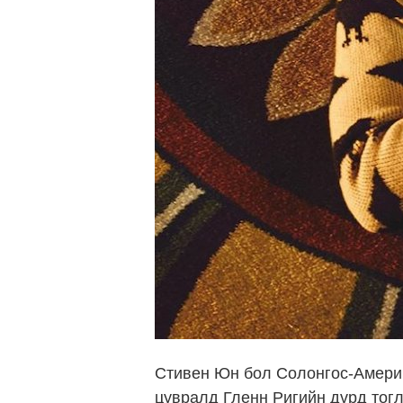
Стивен Юн бол Солонгос-Америк
цувралд Гленн Ригийн дүрд тогл