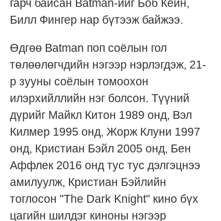
гарч байсан Batman-ийг Боб Кейн,
Билл Фингер нар бүтээж байжээ.
Өдгөө Batman поп соёлын гол
төлөөлөгчдийн нэгээр нэрлэгдэж, 21-
р зууны соёлын томоохон
илэрхийллийн нэг болсон. Түүний
дүрийг Майкл Китон 1989 онд, Вэл
Килмер 1995 онд, Жорж Клуни 1997
онд, Кристиан Бэйл 2005 онд, Бен
Аффлек 2016 онд тус тус дэлгэцнээ
амилуулж, Кристиан Бэйлийн
тоглосон "The Dark Knight" кино бүх
цагийн шилдэг киноны нэгээр