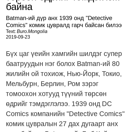
байна
Batman-ий дүр анх 1939 онд "Detective
Comics" комик цувралд гарч байсан билээ
Text:
Buro.Mongolia
2019-09-23
Бүх цаг үеийн хамгийн шилдэг супер
баатруудын нэг болох Batman-ий 80
жилийн ой тохиож, Нью-Йорк, Токио,
Мельбурн, Берлин, Ром зэрэг
томоохон хотууд түүний төрсөн
өдрийг тэмдэглэлээ. 1939 онд DC
Comics компанийн "Detective Comics"
комик цувралын 27 дах дугаарт анх