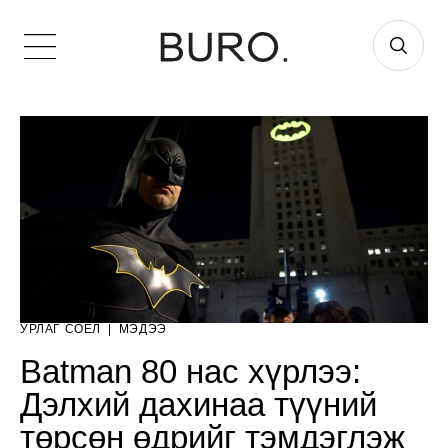
УРЛАГ СОЁЛ
|
МЭДЭЭ
Batman 80 нас хүрлээ:
Дэлхий дахинаа түүний
төрсөн өдрийг тэмдэглэж