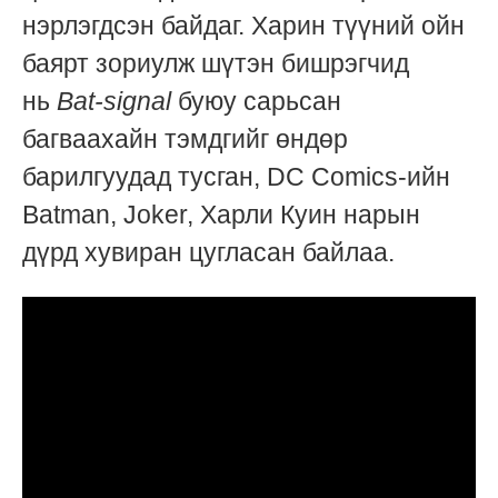
нэрлэгдсэн байдаг. Харин түүний ойн
баярт зориулж шүтэн бишрэгчид
нь
Bat-signal
буюу сарьсан
багваахайн тэмдгийг өндөр
барилгуудад тусган, DC Comics-ийн
Batman, Joker, Харли Куин нарын
дүрд хувиран цугласан байлаа.