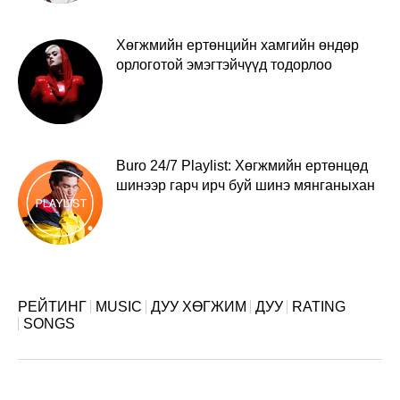
Хөгжмийн ертөнцийн хамгийн өндөр
орлоготой эмэгтэйчүүд тодорлоо
Buro 24/7 Playlist: Хөгжмийн ертөнцөд
шинээр гарч ирч буй шинэ мянганыхан
РЕЙТИНГ
MUSIC
ДУУ ХӨГЖИМ
ДУУ
RATING
SONGS