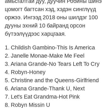
амьсгалтай дуу, дуучин Робины шинэ
цомогт багтсан хэд, хэдэн синглүүд
оржээ. Ингээд 2018 оны шилдэг 100
дууны эхний 10 байранд орсон
бүтээлүүдээс харцгаая.
1. Childish Gambino-This Is America
2. Janelle Monae-Make Me Feel
3. Ariana Grande-No Tears Left To Cry
4. Robyn-Honey
5. Christine and the Queens-Girlfriend
6. Ariana Grande-Thank U, Next
7. Let's Eat Grandma-Hot Pink
8. Robyn Missin U