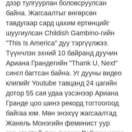
дээр тулгуурлан боловсруулсан
байна. Жагсаалтыг өнгөрсөн
тавдугаар сард цахим ертөнцийг
шуугиулсан Childish Gambino-гийн
"This Is America" дуу тэргүүлжээ.
Түүнчлэн эхний 10 байранд дуучин
Ариана Грандегийн "Thank U, Next"
сингл багтсан байна. Уг дууны видео
клипийг Youtube тавцанд 24 цагийн
дотор 55 сая удаа үзсэнээр Ариана
Гранде цоо шинэ рекорд тогтоогоод
байгаа юм. Мөн энэхүү жагсаалтад
Жанель Монэгийн феминист уур