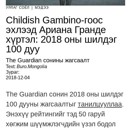
УРЛАГ СОЁЛ
|
МЭДЭЭ
Childish Gambino-гоос
эхлээд Ариана Гранде
хүртэл: 2018 оны шилдэг
100 дуу
The Guardian сонины жагсаалт
Text:
Buro.Mongolia
Зураг:
2018-12-04
Тhe Guardian сонин 2018 оны шилдэг
100 дууны жагсаалтыг
танилцууллаа
.
Энэхүү рейтингийг тэд 50 гаруй
хөгжим шүүмжлэгчдийн үзэл бодол