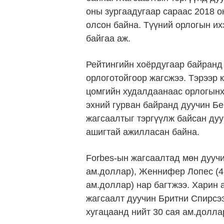
оны зургаадугаар сараас 2018 о
олсон байна. Түүний орлогын их
байгаа аж.
Рейтингийн хоёрдугаар байранд
орлоготойгоор жагсжээ. Тэрээр к
цомгийн худалдаанаас орлогынхо
эхний гурван байранд дуучин Бе
жагсаалтыг тэргүүлж байсан дуу
ашигтай ажилласан байна.
Forbes-ын жагсаалтад мөн дуучи
ам.доллар), Женнифер Лопес (47
ам.доллар) нар багтжээ. Харин 
жагсаалт дуучин Бритни Спирсэ
хугацаанд нийт 30 сая ам.долла