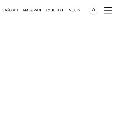
О САЙХАН
АМЬДРАЛ
ХУВЬ ХҮН
VELIN