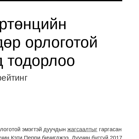
ртөнцийн
дөр орлоготой
д тодорлоо
рейтинг
рлоготой эмэгтэй дуучдын
жагсаалтыг
гаргасан
чин Кэти Перри бичигджээ. Дуучин бүсгүй 2017