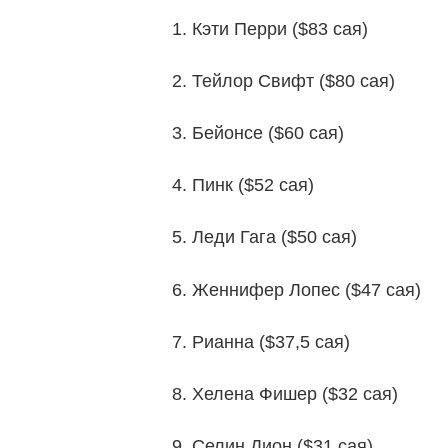
1. Кэти Перри ($83 сая)
2. Тейлор Свифт ($80 сая)
3. Бейонсе ($60 сая)
4. Пинк ($52 сая)
5. Леди Гага ($50 сая)
6. Женнифер Лопес ($47 сая)
7. Рианна ($37,5 сая)
8. Хелена Фишер ($32 сая)
9. Селин Дион ($31 сая)