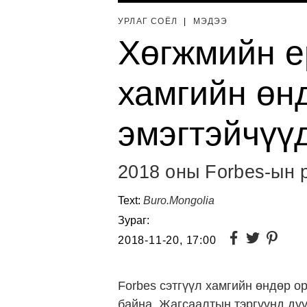
УРЛАГ СОЁЛ
|
МЭДЭЭ
Хөгжмийн е
хамгийн өн
эмэгтэйчүү
2018 оны Forbes-ын 
Text:
Buro.Mongolia
Зураг:
2018-11-20, 17:00
Forbes сэтгүүл хамгийн өндөр о
байна. Жагсаалтын тэргүүнд дуу