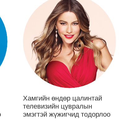
Хамгийн өндөр цалинтай
телевизийн цувралын
о
эмэгтэй жүжигчид тодорлоо