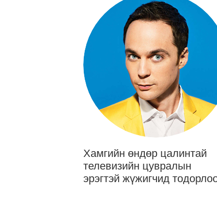
Хамгийн өндөр цалинтай
телевизийн цувралын
эрэгтэй жүжигчид тодорло