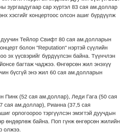
ны зургаадугаар сар хүртэл 83 сая ам.доллар
энх хэсгийг концертоос олсон ашиг бүрдүүлж
 дуучин Тейлор Свифт 80 сая ам.долларын
онцерт болон "Reputation" нэртэй сүүлийн
о эх үүсвэрийг бүрдүүлсэн байна. Түүнчлэн
йонсе багтаж чаджээ. Өнгөрсөн жил энэхүү
чин бүсгүй энэ жил 60 сая ам.долларын
н Пинк (52 сая ам.доллар), Леди Гага (50 сая
 сая ам.доллар), Рианна (37,5 сая
ашиг орлогоороо тэргүүлсэн эмэгтэй дуучдын
эр өндөрлөж байна. Поп гүнж өнгөрсөн жилийн
р олжээ.