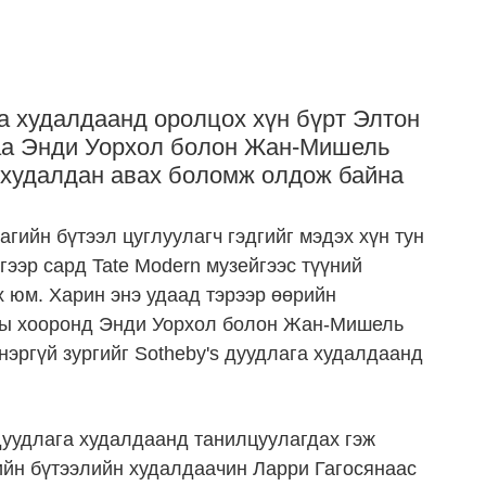
га худалдаанд оролцох хүн бүрт Элтон
аа Энди Уорхол болон Жан-Мишель
 худалдан авах боломж олдож байна
гийн бүтээл цуглуулагч гэдгийг мэдэх хүн тун
гээр сард Tate Modern музейгээс түүний
 юм. Харин энэ удаад тэрээр өөрийн
оны хооронд Энди Уорхол болон Жан-Мишель
нэргүй зургийг Sotheby's дуудлага худалдаанд
 дуудлага худалдаанд танилцуулагдах гэж
ийн бүтээлийн худалдаачин Ларри Гагосянаас