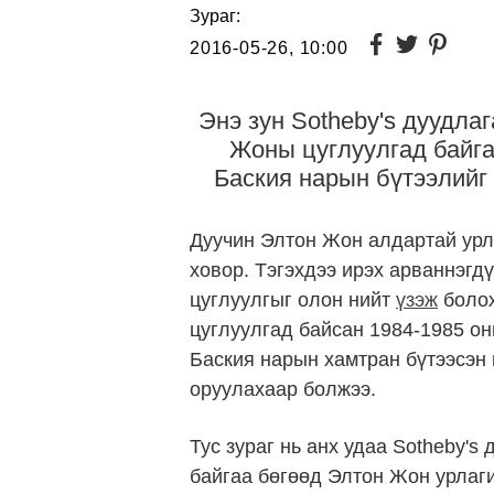
Зураг:
2016-05-26, 10:00
Энэ зун Sotheby's дуудла
Жоны цуглуулгад байг
Баския нарын бүтээлийг
Дуучин Элтон Жон алдартай урла
ховор. Тэгэхдээ ирэх арваннэгдү
цуглуулгыг олон нийт
үзэж
болох
цуглуулгад байсан 1984-1985 
Баския нарын хамтран бүтээсэн 
оруулахаар болжээ.
Тус зураг нь анх удаа Sotheby's
байгаа бөгөөд Элтон Жон урлаг