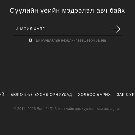
Сүүлийн үеийн мэдээлэл авч байх
Би нууцлалын нөхцлийг зөвшөөрч байна
АЙ
БЮРО 24/7 БУСАД ОРНУУДАД
ХОЛБОО БАРИХ
ЗАР СУ
© 2011–2026 Buro 24/7. Зохиогчийн эрх хуулиар хамгаалагдсан