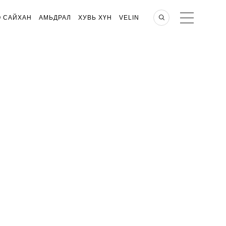
О САЙХАН
АМЬДРАЛ
ХУВЬ ХҮН
VELIN