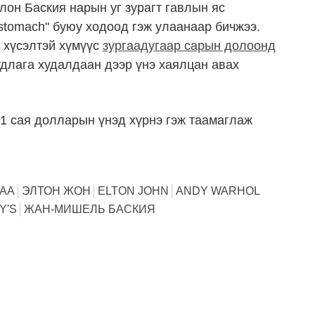
лон Баския нарын уг зурагт гавлын яс
"stomach" буюу ходоод гэж улаанаар бичжээ.
 хүсэлтэй хүмүүс
зургаадугаар сарын долоонд
удлага худалдаан дээр үнэ хаялцан авах
,1 сая долларын үнэд хүрнэ гэж таамаглаж
ДАА
ЭЛТОН ЖОН
ELTON JOHN
ANDY WARHOL
Y'S
ЖАН-МИШЕЛЬ БАСКИЯ