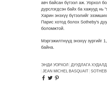
авч байсан бүтээл аж. Уорхол бо
дүрслэгдсэн байх ба хажууд нь 
Харин энэхүү бүтээлийг эзэмших
Парис хотод болох Sotheby's ду
боломжтой.
Мэргэжилтнүүд энэхүү зургийг 1
байна.
ЭНДИ УОРХОЛ
ДУУДЛАГА ХУДАЛ
JEAN MICHEL BASQUAIT
SOTHEB