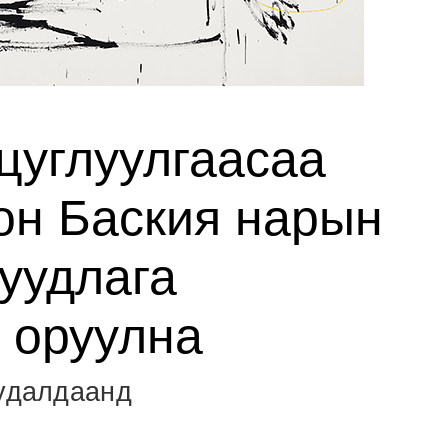
цуглуулгаасаа
он Баския нарын
дуудлага
 оруулна
худалдаанд