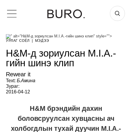
" alt="H&M-д зориулсан M.I.A.-гийн шинэ клип" style="">
УРЛАГ СОЁЛ
|
МЭДЭЭ
H&M-д зориулсан M.I.A.-
гийн шинэ клип
Rewear it
Text:
Б.Амина
Зураг:
2016-04-12
H&M брэндийн дахин
боловсруулсан хувцасны ач
холбогдлын тухай дуучин M.I.A.-