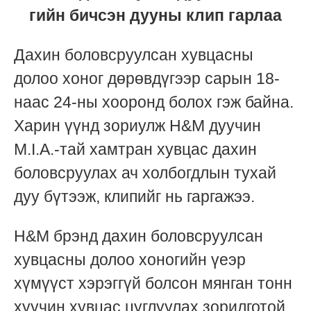
гийн бичсэн дууны клип гарлаа
Дахин боловсруулсан хувцасны
долоо хоног дөрөвдүгээр сарын 18-
наас 24-ны хооронд болох гэж байна.
Харин үүнд зориулж H&M дуучин
M.I.A.-тай хамтран хувцас дахин
боловсруулах ач холбогдлын тухай
дуу бүтээж, клипийг нь гаргажээ.
H&M брэнд дахин боловсруулсан
хувцасны долоо хоногийн үеэр
хүмүүст хэрэггүй болсон мянган тонн
хуучин хувцас цуглуулах зорилготой