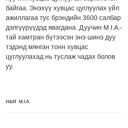
байгаа. Энэхүү хувцас цуглуулах үйл
ажиллагаа тус брэндийн 3600 салбар
дэлгүүрүүдэд явагдана. Дуучин M.I.A.-
тай хамтран бүтээсэн энэ шинэ дуу
тэдэнд мянган тонн хувцас
цуглуулахад нь туслаж чадах болов
уу.
H&M
M.I.A.