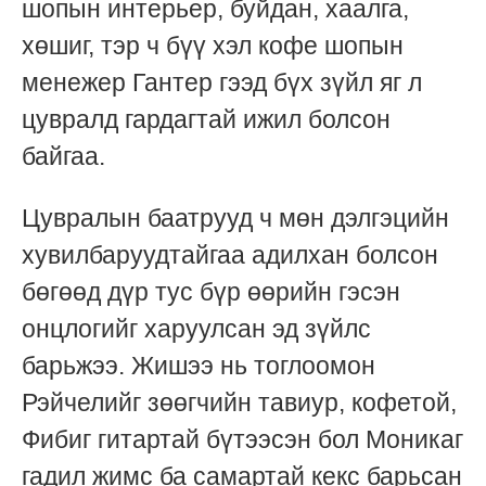
шопын интерьер, буйдан, хаалга,
хөшиг, тэр ч бүү хэл кофе шопын
менежер Гантер гээд бүх зүйл яг л
цувралд гардагтай ижил болсон
байгаа.
Цувралын баатрууд ч мөн дэлгэцийн
хувилбаруудтайгаа адилхан болсон
бөгөөд дүр тус бүр өөрийн гэсэн
онцлогийг харуулсан эд зүйлс
барьжээ. Жишээ нь тоглоомон
Рэйчелийг зөөгчийн тавиур, кофетой,
Фибиг гитартай бүтээсэн бол Моникаг
гадил жимс ба самартай кекс барьсан