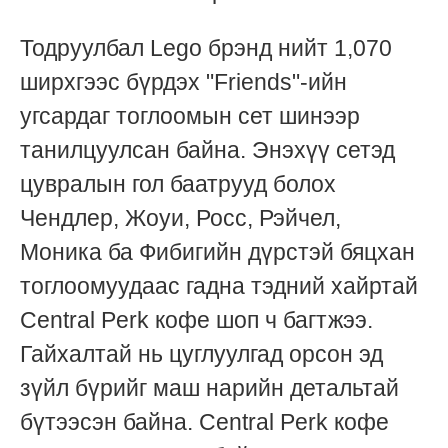
Тодруулбал Lego брэнд нийт 1,070
ширхгээс бүрдэх "Friends"-ийн
угсардаг тоглоомын сет шинээр
танилцуулсан байна. Энэхүү сетэд
цувралын гол баатрууд болох
Чендлер, Жоуи, Росс, Рэйчел,
Моника ба Фибигийн дүрстэй бяцхан
тоглоомуудаас гадна тэдний хайртай
Central Perk кофе шоп ч багтжээ.
Гайхалтай нь цуглуулгад орсон эд
зүйл бүрийг маш нарийн детальтай
бүтээсэн байна. Central Perk кофе