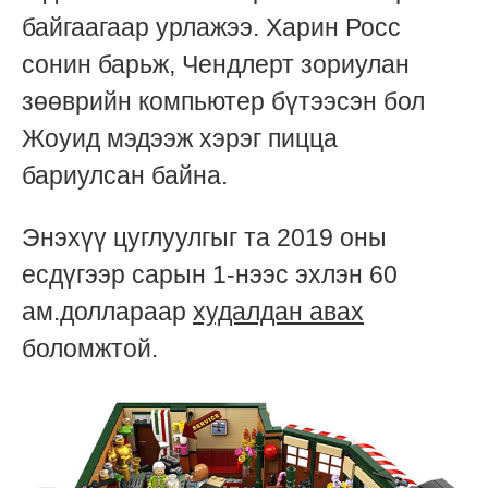
байгаагаар урлажээ. Харин Росс
сонин барьж, Чендлерт зориулан
зөөврийн компьютер бүтээсэн бол
Жоуид мэдээж хэрэг пицца
бариулсан байна.
Энэхүү цуглуулгыг та 2019 оны
есдүгээр сарын 1-нээс эхлэн 60
ам.доллараар
худалдан авах
боломжтой.