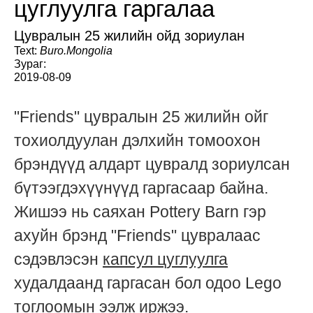
цуглуулга гаргалаа
Цувралын 25 жилийн ойд зориулан
Text:
Buro.Mongolia
Зураг:
2019-08-09
"Friends" цувралын 25 жилийн ойг
тохиолдуулан дэлхийн томоохон
брэндүүд алдарт цувралд зориулсан
бүтээгдэхүүнүүд гаргасаар байна.
Жишээ нь саяхан Pottery Barn гэр
ахуйн брэнд "Friends" цувралаас
сэдэвлэсэн
капсул цуглуулга
худалдаанд гаргасан бол одоо Lego
тоглоомын ээлж иржээ.