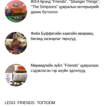
IKEA брэнд "Friends", "Stranger Things",
"The Simpsons" цувралын интерьерийг
дахин бүтээлээ
Фиби Буффегийн хамгийн өвөрмөц
бөгөөд загварлаг төрхүүд
Мөрөөдлийн зүйл: "Friends" цувралаас
сэдэвлэсэн гэр ахуйн эдлэлүүд
LEGO
FRIENDS
ТОГЛООМ