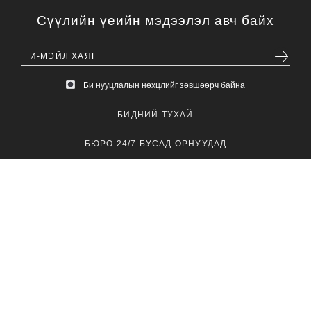
Сүүлийн үеийн мэдээлэл авч байх
Би нууцлалын нөхцлийг зөвшөөрч байна
БИДНИЙ ТУХАЙ
БЮРО 24/7 БУСАД ОРНУУДАД
ХОЛБОО БАРИХ
ЗАР СУРТАЛЧИЛГАА
ARTICLES ARCHIVES
© 2011–2026 Buro 24/7. Зохиогчийн эрх хуулиар хамгаалагдсан