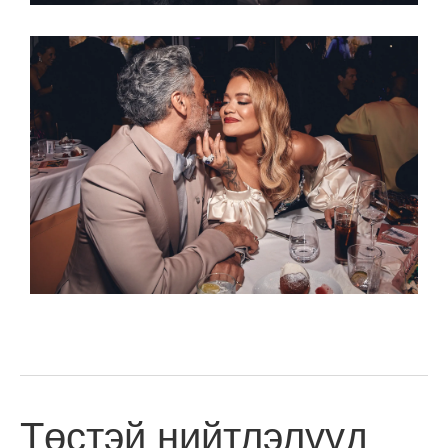
Төстэй нийтлэлүүд