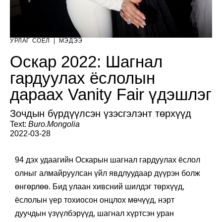
УРЛАГ СОЁЛ
|
МЭДЭЭ
Оскар 2022: Шагнал
гардуулах ёслолын
дараах Vanity Fair үдэшлэг
Зочдын бүрдүүлсэн үзэсгэлэнт төрхүүд
Text:
Buro.Mongolia
2022-03-28
94 дэх удаагийн Оскарын шагнал гардуулах ёслол
олныг алмайруулсан үйл явдлуудаар дүүрэн болж
өнгөрлөө. Бид улаан хивсний шилдэг төрхүүд,
ёслолын үер тохиосон онцлох мөчүүд, нэрт
дуучдын үзүүлбэрүүд, шагнал хүртсэн уран