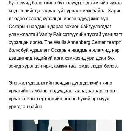
бүтээлчид болон кино бүтээлүүд гээд хамгийн чухал
мэдээллийг цаг алдалгүй сурвалжилж байна. Харин
яг одоо ёслолд хүрэлцэн ирсэн одууд жил бүр
Оскарын наадмын дараа зохион байгуулагддаг
уламжлалтай Vanity Fair сэтгүүлийн тусгай үдэшлэгт
хүрэлцэн ирлээ. The Wallis Annenberg Center театрт
болж буй үдэшлэгт Оскарын наадмын ялагчид, нэр
дэвшигчид төдийгүй арга хэмжээнд уригдсан бүх
зочид хүрэлцэн ирж, амжилтаа тэмдэглэдэг билээ.
Энэ жил үдэшлэгийн зочдын дунд дэлхийн кино
урлагийн салбарын одуудаас гадна, загвар, спорт,
урлаг соёлын ертөнцийн нөлөө бүхий эрхмүүд
уригдсан байна.