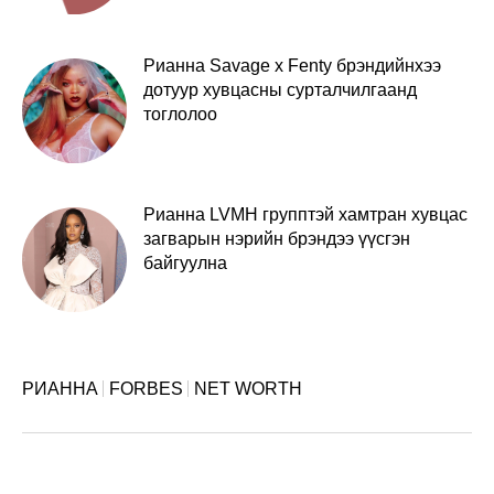
Рианна Savage x Fenty брэндийнхээ
дотуур хувцасны сурталчилгаанд
тоглолоо
Рианна LVMH групптэй хамтран хувцас
загварын нэрийн брэндээ үүсгэн
байгуулна
РИАННА
FORBES
NET WORTH