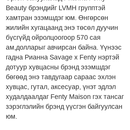
Beauty брэндийг LVMH групптэй
хамтран эзэмшдэг юм. Өнгөрсөн
жилийн хугацаанд энэ төсөл дуучин
бүсгүйд ойролцоогоор 570 сая
ам,долларыг авчирсан байна. Үүнээс
гадна Рианна Savage x Fenty нэртэй
дотуур хувцасны брэнд эзэмшдэг
бөгөөд энэ тавдугаар сараас эхлэн
хувцас, гутал, аксесуар, үнэт эдлэл
худалдаалдаг Fenty Maison гэх тансаг
зэрэглэлийн брэнд үүсгэн байгуулсан
юм.