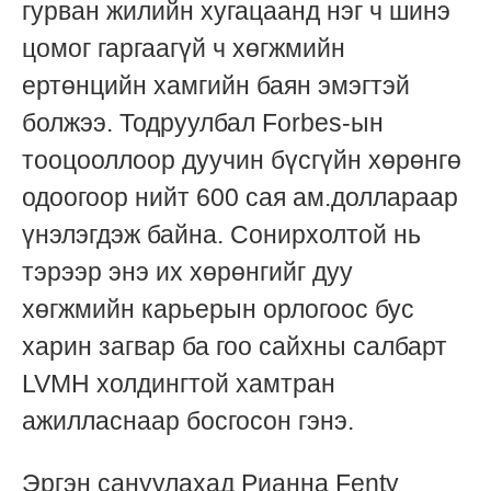
гурван жилийн хугацаанд нэг ч шинэ
цомог гаргаагүй ч хөгжмийн
ертөнцийн хамгийн баян эмэгтэй
болжээ. Тодруулбал Forbes-ын
тооцооллоор дуучин бүсгүйн хөрөнгө
одоогоор нийт 600 сая ам.доллараар
үнэлэгдэж байна. Сонирхолтой нь
тэрээр энэ их хөрөнгийг дуу
хөгжмийн карьерын орлогоос бус
харин загвар ба гоо сайхны салбарт
LVMH холдингтой хамтран
ажилласнаар босгосон гэнэ.
Эргэн сануулахад Рианна Fenty