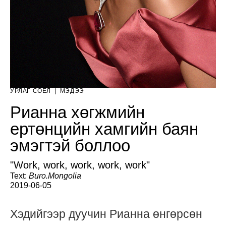
УРЛАГ СОЁЛ
|
МЭДЭЭ
Рианна хөгжмийн
ертөнцийн хамгийн баян
эмэгтэй боллоо
"Work, work, work, work, work"
Text:
Buro.Mongolia
2019-06-05
Хэдийгээр дуучин Рианна өнгөрсөн