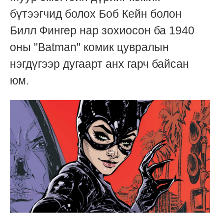
бүтээгчид болох Боб Кейн болон
Билл Фингер нар зохиосон ба 1940
оны "Batman" комик цувралын
нэгдүгээр дугаарт анх гарч байсан
юм.