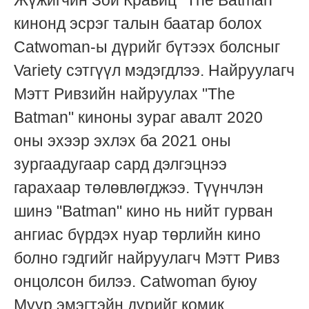
кинонд эсрэг талын баатар болох
Catwoman-ы дүрийг бүтээх болсныг
Variety сэтгүүл мэдэгдлээ. Найруулагч
Мэтт Ривзийн найруулах "The
Batman" киноны зураг авалт 2020
оны эхээр эхлэх ба 2021 оны
зургаадугаар сард дэлгэцнээ
гарахаар төлөвлөгджээ. Түүнчлэн
шинэ "Batman" кино нь нийт гурван
ангиас бүрдэх нуар төрлийн кино
болно гэдгийг найруулагч Мэтт Ривз
онцолсон билээ. Catwoman буюу
Муур эмэгтэйн дүрийг комик