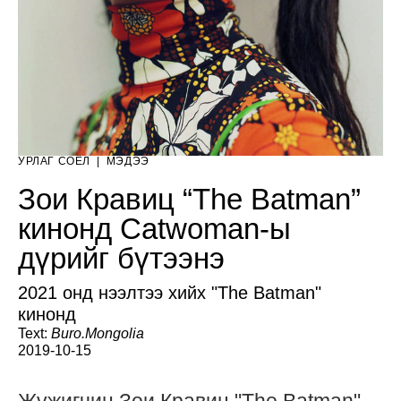
УРЛАГ СОЁЛ
|
МЭДЭЭ
Зои Кравиц “The Batman”
кинонд Catwoman-ы
дүрийг бүтээнэ
2021 онд нээлтээ хийх "The Batman"
кинонд
Text:
Buro.Mongolia
2019-10-15
Жүжигчин Зои Кравиц "The Batman"