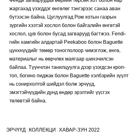
Фенди загваруудаа өөрийн төрсөн хот болон нар
жаргахад үзэгддэг өнгөлөг тэнгэрээс санаа аван
бүтээсэн байна. Цуглуулгад Ром хотын газрын
зургийн хээтэй хослол болон байгалийн өнгөтэй
хослол, цув болон бусад загварууд багтжээ. Fendi-
гийн хамгийн алдартай Peekaboo болон Baguette
цүнхнүүдийг төмөр тоноглолоор чимэглэж, өнгө,
материалыг нь өөрчлөх маягаар шинэчилсэн
байлаа. Түүнчлэн танилцуулга дээр үзэгдсэн кроп-
топ, богино пиджак болон Baguette хэлбэрийн зүүлт
нь сонирхолтой шийдэл болж эрчүүд,
эмэгтэйчүүдийн дунд өндөр эрэлтийг үүсгэх
төлөвтэй байна.
ЭРЧҮҮД
КОЛЛЕКЦИ
ХАВАР-ЗУН 2022