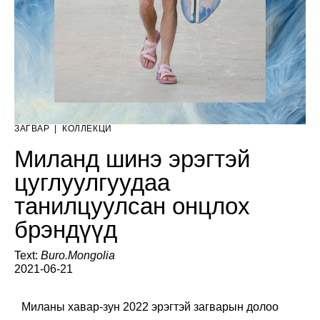
ЗАГВАР
|
КОЛЛЕКЦИ
Миланд шинэ эрэгтэй
цуглуулгуудаа
танилцуулсан онцлох
брэндүүд
Text:
Buro.Mongolia
2021-06-21
Миланы хавар-зун 2022 эрэгтэй загварын долоо