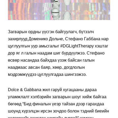
Загварын ордны үүсгэн байгуулагч, бүтээлч
захирлууд Доменико Дольче, Стефано Габбана нар
цуглуулгын уур амьсгалыг #DGLightTherapy хэштаг
дор яг л галын наадам шиг бүрдүүлжээ. Стефано
өсвөр насандаа байхдаа үзэж байсан галын
наадмаас авсан баяр, хөөр, догдлолын
мэдрэмжүүдээ цуглуулгадаа шингээжээ.
Dolce & Gabbana жил гаруй хугацааны дараа
уламжлалт хэлбэрийн загварын шоуг хийж байгаа
бөгөөд “Бид финалын үеэр тайзан дээр гарахдаа
шоунд хүрэлцэн ирсэн зочдоо болон тэдний биеийн