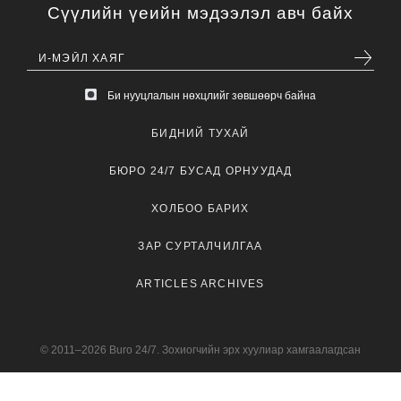
Сүүлийн үеийн мэдээлэл авч байх
Би нууцлалын нөхцлийг зөвшөөрч байна
БИДНИЙ ТУХАЙ
БЮРО 24/7 БУСАД ОРНУУДАД
ХОЛБОО БАРИХ
ЗАР СУРТАЛЧИЛГАА
ARTICLES ARCHIVES
© 2011–2026 Buro 24/7. Зохиогчийн эрх хуулиар хамгаалагдсан