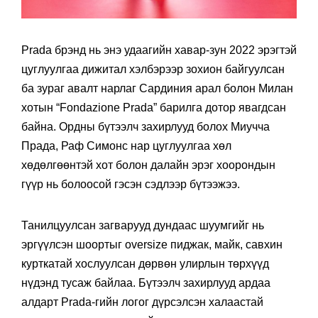
Prada брэнд нь энэ удаагийн хавар-зун 2022 эрэгтэй
цуглуулгаа дижитал хэлбэрээр зохион байгуулсан
ба зураг авалт нарлаг Сардиния арал болон Милан
хотын “Fondazione Prada” барилга дотор явагдсан
байна. Ордны бүтээлч захирлууд болох Миучча
Прада, Раф Симонс нар цуглуулгаа хөл
хөдөлгөөнтэй хот болон далайн эрэг хоорондын
гүүр нь болоосой гэсэн сэдлээр бүтээжээ.
Танилцуулсан загварууд дундаас шуумгийг нь
эргүүлсэн шоортыг oversize пиджак, майк, савхин
курткатай хослуулсан дөрвөн улирлын төрхүүд
нүдэнд тусаж байлаа. Бүтээлч захирлууд ардаа
алдарт Prada-гийн логог дүрсэлсэн халаастай