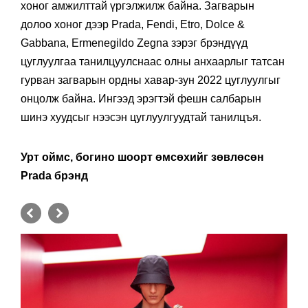
хоног амжилттай үргэлжилж байна. Загварын
долоо хоног дээр Prada, Fendi, Etro, Dolce &
Gabbana, Ermenegildo Zegna зэрэг брэндүүд
цуглуулгаа танилцуулснаас олны анхаарлыг татсан
гурван загварын ордны хавар-зун 2022 цуглуулгыг
онцолж байна. Ингээд эрэгтэй фешн салбарын
шинэ хуудсыг нээсэн цуглуулгуудтай танилцъя.
Урт оймс, богино шоорт өмсөхийг зөвлөсөн
Prada брэнд