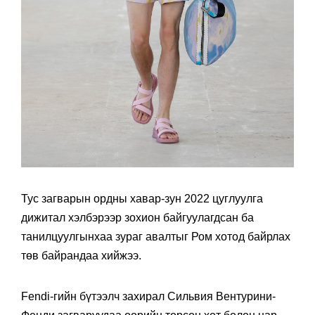
Тус загварын ордны хавар-зун 2022 цуглуулга
дижитал хэлбэрээр зохион байгуулагдсан ба
танилцуулгынхаа зураг авалтыг Ром хотод байрлах
төв байрандаа хийжээ.
Fendi-гийн бүтээлч захирал Сильвия Вентурини-