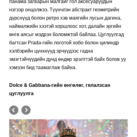
панама загварын малгайг гол аксесуаруудын
нэгээр онцолжээ. Түүнчлэн абстракт геометрийн
дүрснүүд болон ретро хэв маягийн лусын дагина,
наймалжийн хээтэй хоршлоос хот, далайн эргийн
өнгө аясыг мэдрэх боломжтой байлаа. Цуглуулгад
багтсан Prada-гийн логотой хобо болон цилиндр
хэлбэрийн цүнхнүүд эрчүүдээс гадна
эмэгтэйчүүдийн дунд өндөр эрэлттэй байх болов уу
хэмээн бид таамаглаж байна.
Dolce & Gabbana-гийн өнгөлөг, гялалзсан
цуглуулга