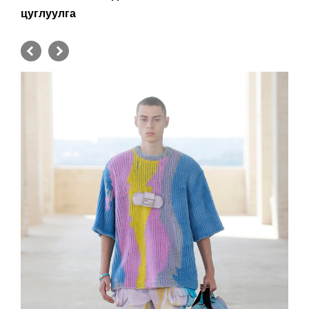
цуглуулга