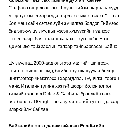
хэлэмжийг ажиглах хамгийн дуртай” хэмээн
Стефано онцолсон юм. Шоуны тайзыг карнавалууд
дээр түгээмэл харагддаг гэрлээр чимэглэжээ. “Гэрэл
бол маш сайн сэтгэл зүйн эмчилгээ болдог. Тиймээс
бид энэхүү цуглуулгыг үзсэн хүмүүсийн нүднээс
гэрэл, баяр, баясгаланг харахыг хүссэн” хэмээн
Доменико тайз заслын талаар тайлбарласан байна.
Цуглуулгад 2000-аад оны хэв маягийг шингээж
свитер, жийнсэн өмд, бомбер курткануудаа болор
шигтгээгээр чимэглэсэн харагдлаа. Түүнчлэн торгон
майк, Италийн тугийн хээтэй шоорт болон алтан
титмийн хослол Dolce & Gabbana брэндийн өнгө
аяс болон #DGLightTherapy хэштагийн утгыг давхар
илэрхийлж байлаа.
Байгалийн өнгө давамгайлсан Fendi-гийн