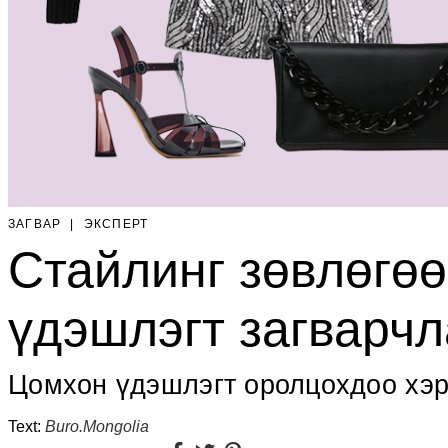
ЗАГВАР
|
ЭКСПЕРТ
Стайлинг зөвлөгө
үдэшлэгт загварчл
Цомхон үдэшлэгт оролцохдоо хэ
Text:
Buro.Mongolia