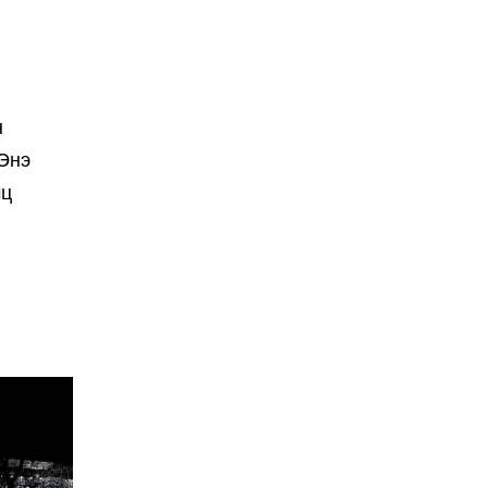
н
 Энэ
мц