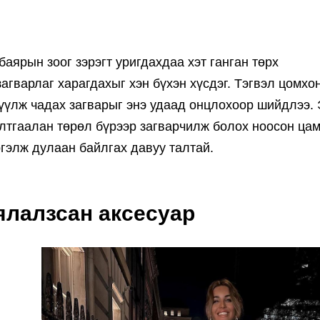
аярын зоог зэрэгт уригдахдаа хэт ганган төрх
агварлаг харагдахыг хэн бүхэн хүсдэг. Тэгвэл цомхо
лүүлж чадах загварыг энэ удаад онцлохоор шийдлээ.
алтгаалан төрөл бүрээр загварчилж болох ноосон ца
ргэлж дулаан байлгах давуу талтай.
ялалзсан аксесуар