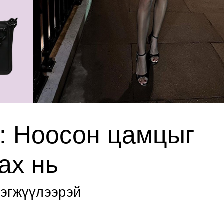
ө: Ноосон цамцыг
ах нь
рэгжүүлээрэй