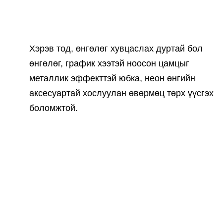
Хэрэв тод, өнгөлөг хувцаслах дуртай бол
өнгөлөг, график хээтэй ноосон цамцыг
металлик эффекттэй юбка, неон өнгийн
аксесуартай хослуулан өвөрмөц төрх үүсгэх
боломжтой.