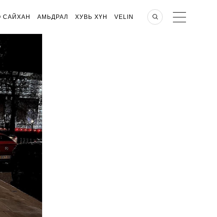
О САЙХАН
АМЬДРАЛ
ХУВЬ ХҮН
VELIN