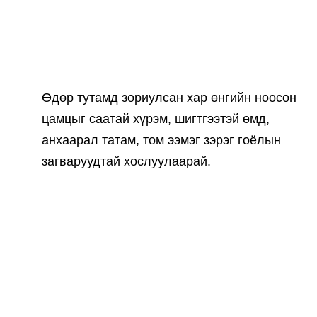
Өдөр тутамд зориулсан хар өнгийн ноосон
цамцыг саатай хүрэм, шигтгээтэй өмд,
анхаарал татам, том ээмэг зэрэг гоёлын
загваруудтай хослуулаарай.