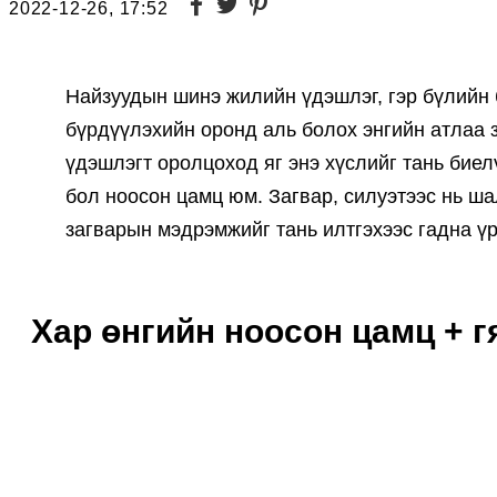
2022-12-26, 17:52
Найзуудын шинэ жилийн үдэшлэг, гэр бүлийн б
бүрдүүлэхийн оронд аль болох энгийн атлаа з
үдэшлэгт оролцоход яг энэ хүслийг тань бие
бол ноосон цамц юм. Загвар, силуэтээс нь ш
загварын мэдрэмжийг тань илтгэхээс гадна ү
Хар өнгийн ноосон цамц + г