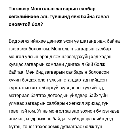
Тэгэхээр Монголын загварын салбар
хөгжлийнхөө аль түвшинд явж байна гэвэл
оновчтой бол?
Бид хөгжлийнхөө дөнгөж эхэн үе шатанд явж байна
гэж хэлж болох юм. Монголын загварын салбарт
монгол улсын брэнд гэж нэрлэгдэхүйц хэд хэдэн
хувцас загварын компани дөнгөж л бий болж
байгаа. Мөн бид загварын салбарын боловсон
хүчин бэлдэх олон улсын стандартад нийцсэн
сургалтын хөтөлбөргүй, хувцасны түүхий эд,
материал бэлтгэх дотоодын үйлдвэр байхгүйн
улмаас загварын салбарын хөгжил ярихад тун
төвөгтэй юм. Уг нь монгол загвар зохион бүтээгчдэд
авьяас, мэдрэмж нь байдаг ч үйлдвэрлэлийн дэд
бүтэц, тоног төхөөрөмж дутмагаас болж тун