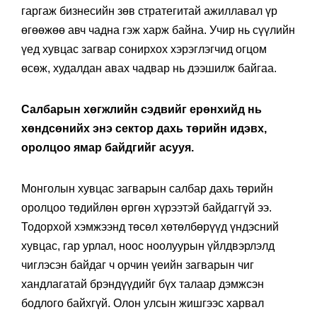
гаргаж бизнесийн зөв стратегитай ажиллавал үр
өгөөжөө авч чадна гэж харж байна. Учир нь сүүлийн
үед хувцас загвар сонирхох хэрэглэгчид огцом
өсөж, худалдан авах чадвар нь дээшилж байгаа.
Салбарын хөгжлийн сэдвийг ерөнхийд нь
хөндсөнийх энэ сектор дахь төрийн идэвх,
оролцоо ямар байдгийг асууя.
Монголын хувцас загварын салбар дахь төрийн
оролцоо төдийлөн өргөн хүрээтэй байдаггүй ээ.
Тодорхой хэмжээнд төсөл хөтөлбөрүүд үндэсний
хувцас, гар урлал, ноос ноолуурын үйлдвэрлэлд
чиглэсэн байдаг ч орчин үеийн загварын чиг
хандлагатай брэндүүдийг бүх талаар дэмжсэн
бодлого байхгүй. Олон улсын жишгээс харвал