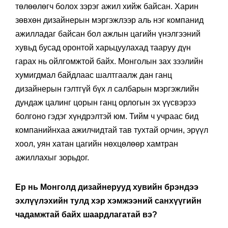
төлөөлөгч болох зэрэг ажил хийж байсан. Харин
зөвхөн дизайнерын мэргэжлээр аль нэг компанид
ажилладаг байсан бол ажлын цагийн үнэлгээний
хувьд бусад оронтой харьцуулахад тааруу дүн
гарах нь ойлгомжтой байх. Монголын зах зээлийн
хумигдмал байдлаас шалтгаалж дан ганц
дизайнерын гэлтгүй бүх л салбарын мэргэжлийн
дундаж цалинг цорын ганц орлогын эх үүсвэрээ
болгоно гэдэг хүндрэлтэй юм. Тийм ч учраас бид
компанийнхаа ажилчидтай тав тухтай орчин, эрүүл
хоол, уян хатан цагийн нөхцөлөөр хамтран
ажиллахыг зорьдог.
Ер нь Монголд дизайнерууд хувийн брэндээ
эхлүүлэхийн тулд хэр хэмжээний санхүүгийн
чадамжтай байх шаардлагатай вэ?