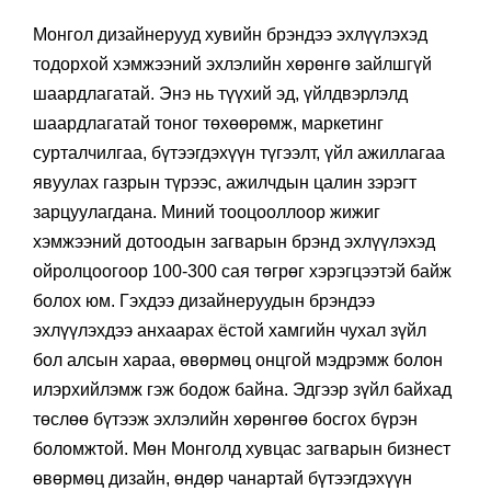
Монгол дизайнерууд хувийн брэндээ эхлүүлэхэд
тодорхой хэмжээний эхлэлийн хөрөнгө зайлшгүй
шаардлагатай. Энэ нь түүхий эд, үйлдвэрлэлд
шаардлагатай тоног төхөөрөмж, маркетинг
сурталчилгаа, бүтээгдэхүүн түгээлт, үйл ажиллагаа
явуулах газрын түрээс, ажилчдын цалин зэрэгт
зарцуулагдана. Миний тооцооллоор жижиг
хэмжээний дотоодын загварын брэнд эхлүүлэхэд
ойролцоогоор 100-300 сая төгрөг хэрэгцээтэй байж
болох юм. Гэхдээ дизайнеруудын брэндээ
эхлүүлэхдээ анхаарах ёстой хамгийн чухал зүйл
бол алсын хараа, өвөрмөц онцгой мэдрэмж болон
илэрхийлэмж гэж бодож байна. Эдгээр зүйл байхад
төслөө бүтээж эхлэлийн хөрөнгөө босгох бүрэн
боломжтой. Мөн Монголд хувцас загварын бизнест
өвөрмөц дизайн, өндөр чанартай бүтээгдэхүүн