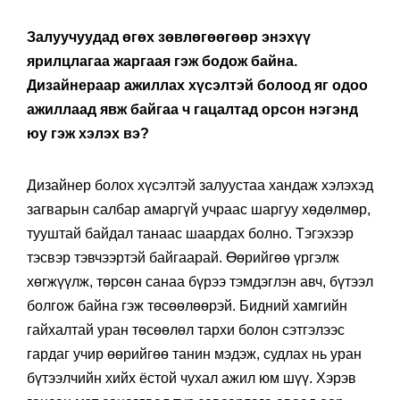
Залуучуудад өгөх зөвлөгөөгөөр энэхүү
ярилцлагаа жаргаая гэж бодож байна.
Дизайнераар ажиллах хүсэлтэй болоод яг одоо
ажиллаад явж байгаа ч гацалтад орсон нэгэнд
юу гэж хэлэх вэ?
Дизайнер болох хүсэлтэй залуустаа хандаж хэлэхэд
загварын салбар амаргүй учраас шаргуу хөдөлмөр,
тууштай байдал танаас шаардах болно. Тэгэхээр
тэсвэр тэвчээртэй байгаарай. Өөрийгөө үргэлж
хөгжүүлж, төрсөн санаа бүрээ тэмдэглэн авч, бүтээл
болгож байна гэж төсөөлөөрэй. Бидний хамгийн
гайхалтай уран төсөөлөл тархи болон сэтгэлээс
гардаг учир өөрийгөө танин мэдэж, судлах нь уран
бүтээлчийн хийх ёстой чухал ажил юм шүү. Хэрэв