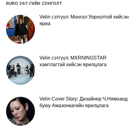
BURO 24/7-ГИЙН СОНГОЛТ
Velin сэтгүүл: Монгол Уорхолтой хийсэн
яриа
Velin сэтгүүл: MXRNINGSTAR
хамтлагтай хийсэн ярилцлага
Velin Cover Story: Дизайнер Ч.Нямханд
буюу Амазонкагийн ярилцлага