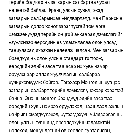
төрийн бодлого нь загварын салбартаа чухал
нөлөөтэй байдаг. Франц улсын хувьд гэхэд
загварын салбарынхаа үйлдвэрлэлд, мөн Парисын
загварын долоо хоног зэрэг тусгай том арга
хэмжээнүүдэд төрийн онцгой анхаарал дэмжлэгийг
үзүүлснээр өөрсдийн өв уламжлалаа олон улсад
таниулахад ихээхэн нөлөөлж чадсан. Мөн загварын
брэндүүд нь олон улсын стандарт тогтоож,
өөрсдийн эдийн засагтаа асар их хувь нэмэр
оруулснаар аялал жуулчлалын салбараа
хүчирхэгжүүлж байгаа. Тэгэхээр Монголын хувцас
загварын салбарт төрийн дэмжлэг үнэхээр хэрэгтэй
байна. Энэ нь монгол брэндүүд эдийн засагтаа
өөрсдийн хувь нэмрээ оруулахад, цаашлаад ажлын
байрыг нэмэгдүүлэхэд, бүтээгдэхүүн үйлдвэрлэл нь
олон улсын түвшинд өрсөлдөхүйц чадамжтай
болоход, мөн үндэсний өв соёлоо сурталчлан,