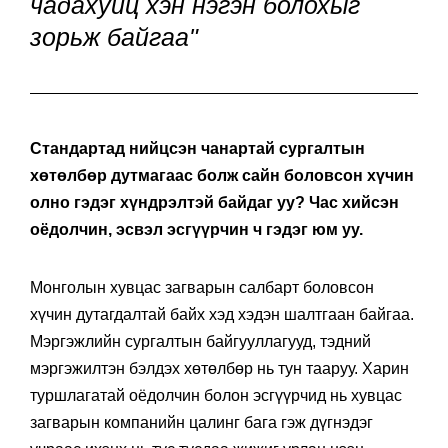
чадахуйц хэн нэгэн болохыг
зорьж байгаа"
Стандартад нийцсэн чанартай сургалтын
хөтөлбөр дутмагаас болж сайн боловсон хүчин
олно гэдэг хүндрэлтэй байдаг уу? Час хийсэн
оёдолчин, эсвэл эсгүүрчин ч гэдэг юм уу.
Монголын хувцас загварын салбарт боловсон
хүчин дутагдалтай байх хэд хэдэн шалтгаан байгаа.
Мэргэжлийн сургалтын байгууллагууд, тэдний
мэргэжилтэн бэлдэх хөтөлбөр нь тун тааруу. Харин
туршлагатай оёдолчин болон эсгүүрчид нь хувцас
загварын компанийн цалинг бага гэж дүгнэдэг