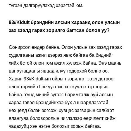
түгээн дэлгэрүүлэхэд хэрэгтэй юм.
93//Kidult брэндийн алсын хараанд олон улсын
зах зээлд гарах зорилго багтсан болов уу?
Сонирхол өндөр байна. Олон улсын зах зээлд гарах
судалгааны ажил дээрээ явж байгаа ба биднийг
хийх ёстой олон том ажил хүлээж байна. Энэ маань
цаг хугацааны явцад илүү тодорхой болно оо.
Харин 93//Kidult-ын ойрын зорилго гэвэл дотроо
олон төрлийн line үүсгэж, хөгжүүлэхээр зорьж
байна. Үүнд миний зүгээс баримталж буй алсын
хараа гэвэл брэндийнхээ бүх л шаардлагатай
нөхцөлд бэлэн зогсож, хувцас загварын салбарт
ялангуяа боловсролын чиглэлээр өөрчлөлт хийж
чадахуйц хэн нэгэн болохыг зорьж байгаа.