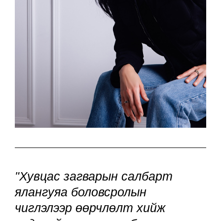
"Хувцас загварын салбарт
ялангуяа боловсролын
чиглэлээр өөрчлөлт хийж