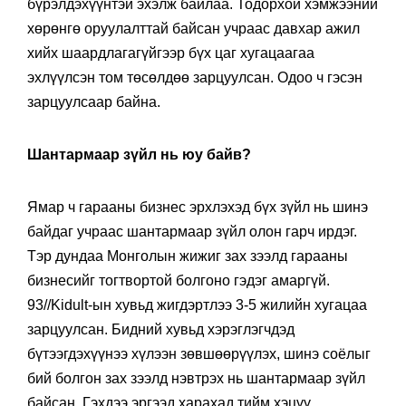
бүрэлдэхүүнтэй эхэлж байлаа. Тодорхой хэмжээний
хөрөнгө оруулалттай байсан учраас давхар ажил
хийх шаардлагагүйгээр бүх цаг хугацаагаа
эхлүүлсэн том төсөлдөө зарцуулсан. Одоо ч гэсэн
зарцуулсаар байна.
Шантармаар зүйл нь юу байв?
Ямар ч гарааны бизнес эрхлэхэд бүх зүйл нь шинэ
байдаг учраас шантармаар зүйл олон гарч ирдэг.
Тэр дундаа Монголын жижиг зах зээлд гарааны
бизнесийг тогтвортой болгоно гэдэг амаргүй.
93//Kidult-ын хувьд жигдэртлээ 3-5 жилийн хугацаа
зарцуулсан. Бидний хувьд хэрэглэгчдэд
бүтээгдэхүүнээ хүлээн зөвшөөрүүлэх, шинэ соёлыг
бий болгон зах зээлд нэвтрэх нь шантармаар зүйл
байсан. Гэхдээ эргээд харахад тийм хэцүү