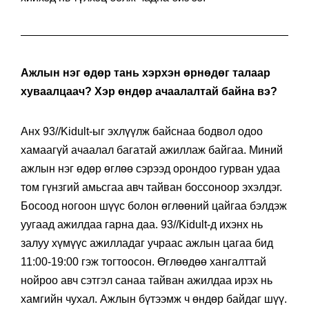
Ажлын нэг өдөр тань хэрхэн өрнөдөг талаар
хуваалцаач? Хэр өндөр ачаалалтай байна вэ?
Анх 93//Kidult-ыг эхлүүлж байснаа бодвол одоо
хамаагүй ачаалал багатай ажиллаж байгаа. Миний
ажлын нэг өдөр өглөө сэрээд орондоо гурван удаа
том гүнзгий амьсгаа авч тайван боссоноор эхэлдэг.
Босоод ногоон шүүс болон өглөөний цайгаа бэлдэж
уугаад ажилдаа гарна даа. 93//Kidult-д ихэнх нь
залуу хүмүүс ажилладаг учраас ажлын цагаа бид
11:00-19:00 гэж тогтоосон. Өглөөдөө хангалттай
нойроо авч сэтгэл санаа тайван ажилдаа ирэх нь
хамгийн чухал. Ажлын бүтээмж ч өндөр байдаг шүү.