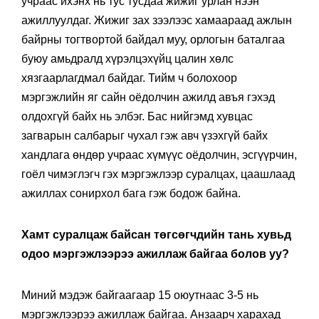
учраас ихэнх нь тус тусдаа жижиг урлан нээн
ажиллуулдаг. Жижиг зах зээлээс хамаараад ажлын
байрны тогтвортой байдал муу, орлогын баталгаа
буюу амьдралд хүрэлцэхүйц цалин хөлс
хязгаарлагдмал байдаг. Тийм ч болохоор
мэргэжлийн яг сайн оёдолчин ажилд авъя гэхэд
олдохгүй байх нь элбэг. Бас нийгэмд хувцас
загварын салбарыг чухал гэж авч үзэхгүй байх
хандлага өндөр учраас хүмүүс оёдолчин, эсгүүрчин,
гоёл чимэглэгч гэх мэргэжлээр суралцах, цаашлаад
ажиллах сонирхол бага гэж бодож байна.
Хамт суралцаж байсан төгсөгчдийн тань хувьд
одоо мэргэжлээрээ ажиллаж байгаа болов уу?
Миний мэдэж байгаагаар 15 оюутнаас 3-5 нь
мэргэжлээрээ ажиллаж байгаа. Анзаарч харахад