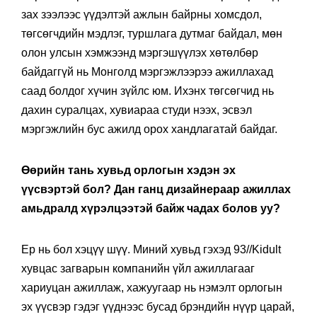
зах зээлээс үүдэлтэй ажлын байрны хомсдол,
төгсөгчдийн мэдлэг, туршлага дутмаг байдал, мөн
олон улсын хэмжээнд мэргэшүүлэх хөтөлбөр
байдаггүй нь Монголд мэргэжлээрээ ажиллахад
саад болдог хүчин зүйлс юм. Ихэнх төгсөгчид нь
дахин суралцах, хувиараа студи нээх, эсвэл
мэргэжлийн бус ажилд орох хандлагатай байдаг.
Өөрийн тань хувьд орлогын хэдэн эх
үүсвэртэй бол? Дан ганц дизайнераар ажиллах
амьдралд хүрэлцээтэй байж чадах болов уу?
Ер нь бол хэцүү шүү. Миний хувьд гэхэд 93//Kidult
хувцас загварын компанийн үйл ажиллагааг
хариуцан ажиллаж, хажуугаар нь нэмэлт орлогын
эх үүсвэр гэдэг үүднээс бусад брэндийн нүүр царай,