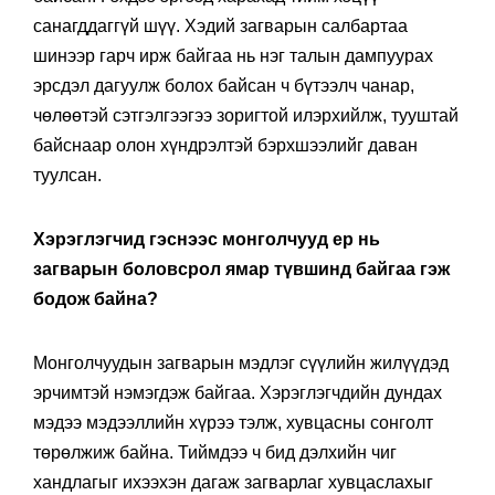
санагддаггүй шүү. Хэдий загварын салбартаа
шинээр гарч ирж байгаа нь нэг талын дампуурах
эрсдэл дагуулж болох байсан ч бүтээлч чанар,
чөлөөтэй сэтгэлгээгээ зоригтой илэрхийлж, тууштай
байснаар олон хүндрэлтэй бэрхшээлийг даван
туулсан.
Хэрэглэгчид гэснээс монголчууд ер нь
загварын боловсрол ямар түвшинд байгаа гэж
бодож байна?
Монголчуудын загварын мэдлэг сүүлийн жилүүдэд
эрчимтэй нэмэгдэж байгаа. Хэрэглэгчдийн дундах
мэдээ мэдээллийн хүрээ тэлж, хувцасны сонголт
төрөлжиж байна. Тиймдээ ч бид дэлхийн чиг
хандлагыг ихээхэн дагаж загварлаг хувцаслахыг