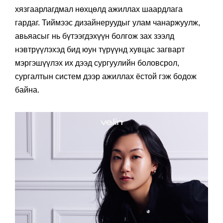
хязгаарлагдмал нөхцөлд ажиллах шаардлага
гардаг. Тиймээс дизайнеруудыг улам чанаржуулж,
авьяасыг нь бүтээгдэхүүн болгож зах зээлд
нэвтрүүлэхэд бид юун түрүүнд хувцас загварт
мэргэшүүлэх их дээд сургуулийн боловсрол,
сургалтын систем дээр ажиллах ёстой гэж бодож
байна.