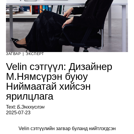
ЗАГВАР
|
ЭКСПЕРТ
Velin сэтгүүл: Дизайнер
М.Нямсүрэн буюу
Ниймаатай хийсэн
ярилцлага
Text:
Б.Энххүслэн
2025-07-23
Velin сэтгүүлийн загвар буланд нийтлэгдсэн