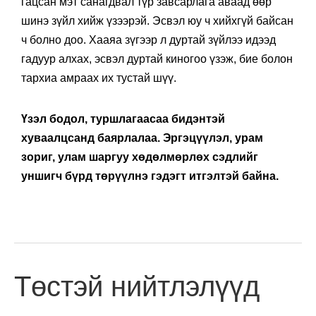
гацсан мэт санагдвал түр завсарлага аваад өөр
шинэ зүйл хийж үзээрэй. Эсвэл юу ч хийхгүй байсан
ч болно доо. Хааяа зүгээр л дуртай зүйлээ идээд
гадуур алхах, эсвэл дуртай киногоо үзэж, бие болон
тархиа амраах их тустай шүү.
Үзэл бодол, туршлагаасаа бидэнтэй
хуваалцсанд баярлалаа. Эргэцүүлэл, урам
зориг, улам шаргуу хөдөлмөрлөх сэдлийг
уншигч бүрд төрүүлнэ гэдэгт итгэлтэй байна.
Төстэй нийтлэлүүд