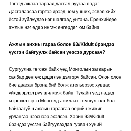
Тэгээд ажлаа тараад дасгал руугаа явдаг.
Дасгалаасаа гэртээ ирээд ном унших, эсвэл хийх
ёстой зүйлүүдээ нэг шалгаад унтана. Ерөнхийдөө
ажлын нэг өдөр ингэж өнгөрдөг юм байна.
Ажлын анхны гараа болон 93//Kidult брэндээ
үүсгэн байгуулж байсан үеэсээ дурсаач?
Сургуулиа төгсөж байх үед Монголын загварын
салбар дөнгөж цэцэглэн дэлгэрч байсан. Олон олон
бие даасан брэнд бий болж ательерээс хувцас
үйлдвэрлэл рүү шилжиж байв. Тухайн үед надад
мэргэжлээрээ Монголд ажиллах том хүлээлт бол
байгаагүй ч ажлын гараагаа өөрийн жижиг
урлангаа нээснээр эхэлсэн. Харин 93//Kidult
брэндээ үүсгэн байгуулахдаа гурван хүний