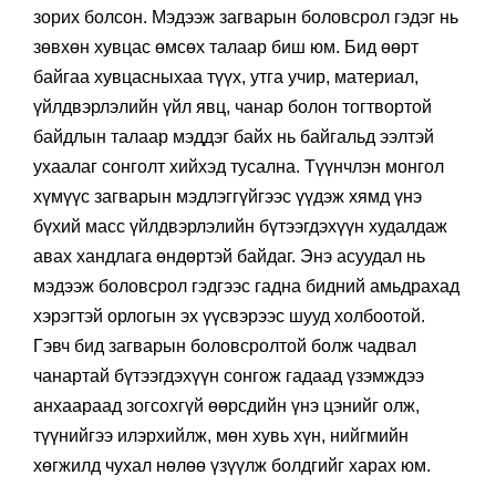
зорих болсон. Мэдээж загварын боловсрол гэдэг нь
зөвхөн хувцас өмсөх талаар биш юм. Бид өөрт
байгаа хувцасныхаа түүх, утга учир, материал,
үйлдвэрлэлийн үйл явц, чанар болон тогтвортой
байдлын талаар мэддэг байх нь байгальд ээлтэй
ухаалаг сонголт хийхэд тусална. Түүнчлэн монгол
хүмүүс загварын мэдлэггүйгээс үүдэж хямд үнэ
бүхий масс үйлдвэрлэлийн бүтээгдэхүүн худалдаж
авах хандлага өндөртэй байдаг. Энэ асуудал нь
мэдээж боловсрол гэдгээс гадна бидний амьдрахад
хэрэгтэй орлогын эх үүсвэрээс шууд холбоотой.
Гэвч бид загварын боловсролтой болж чадвал
чанартай бүтээгдэхүүн сонгож гадаад үзэмждээ
анхаараад зогсохгүй өөрсдийн үнэ цэнийг олж,
түүнийгээ илэрхийлж, мөн хувь хүн, нийгмийн
хөгжилд чухал нөлөө үзүүлж болдгийг харах юм.