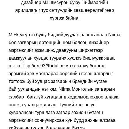
дизайнер М.Нямсүрэн буюу Ниймаагийн
ярилцлагыг тус сэтгүүлийн зөвшөөрөлтэйгөөр
хүргэж байна.
М.Нямсүрэн буюу бидний дуудаж заншсанаар Niima
бол загварын ертөнцийн цөм болсон дизайнер
мэргэжлийг эзэмшиж, даавууны ширхэгтээр
дамжуулан хувцас туурвих хүслээ биелүүлж яваа
нэгэн. Тэр бол 93//Kidult хэмээх залуу бөгөөд
эрэмгий хэв маягаараа өөрсдийн гэсэн ялгарлыг
тогтоож буй хувцас загварын брэндийн үүсгэн
байгуулагчдын нэг юм. Niima Монголын загварын
салбарт багагүй хугацаанд хөдөлмөрлөхдөө алдаж,
онож, суралцаж явсан. Түүний хэлсэн үг,
хуваалцсан туршлага загвар зохион бүтээгч
мэргэжлийг сониучирхсан хүн бүрд анхны алхмаа
хийхэд нь түлхэц болж чадна биз ээ.