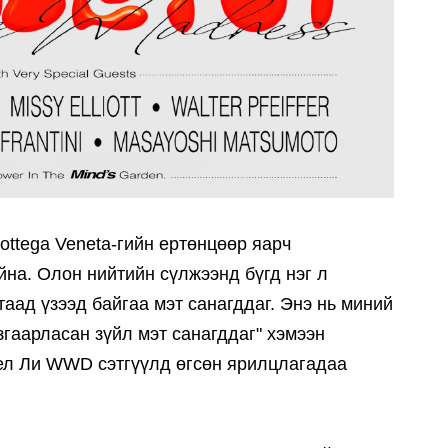
ottega Veneta-гийн ертөнцөөр яарч
йна. Олон нийтийн сүлжээнд бүгд нэг л
таад үзээд байгаа мэт санагддаг. Энэ нь миний
згаарласан зүйл мэт санагддаг" хэмээн
ел Ли WWD сэтгүүлд өгсөн ярилцлагадаа