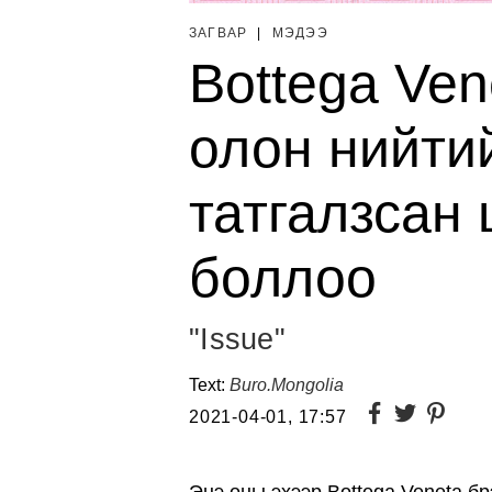
ЗАГВАР
|
МЭДЭЭ
Bottega Ve
олон нийти
татгалзсан
боллоо
"Issue"
Text:
Buro.Mongolia
2021-04-01, 17:57