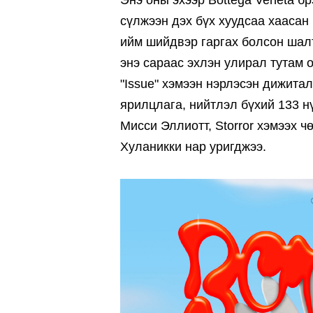
Энэ оны эхээр Bottega Veneta брэ
сүлжээн дэх бүх хуудсаа хаасан 
ийм шийдвэр гаргах болсон шал
энэ сараас эхлэн улирал тутам 
"Issue" хэмээн нэрлэсэн дижитал 
ярилцлага, нийтлэл бүхий 133 н
Мисси Эллиотт, Storror хэмээх ч
Хуланикки нар уригджээ.