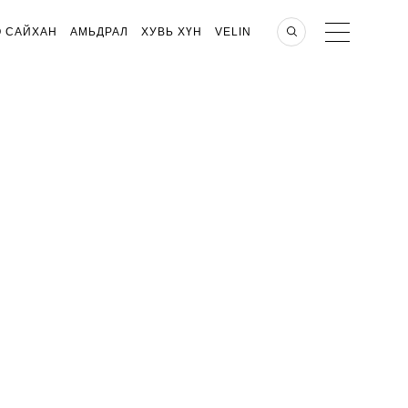
О САЙХАН
АМЬДРАЛ
ХУВЬ ХҮН
VELIN