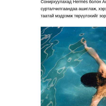
Сонирхуулахад Hermès болон Ac
сурталчилгаандаа ашиглаж, хэрэ
таатай мэдрэмж төрүүлэхийг зо