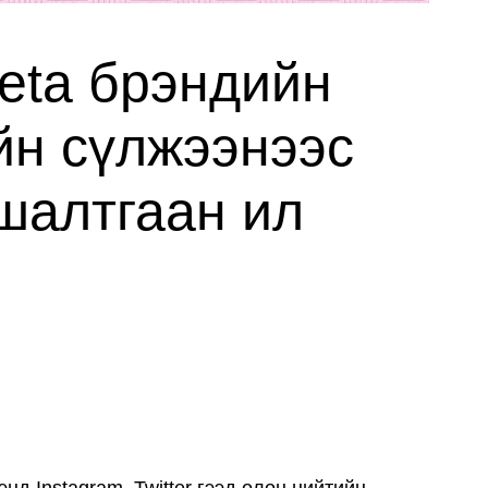
neta брэндийн
йн сүлжээнээс
 шалтгаан ил