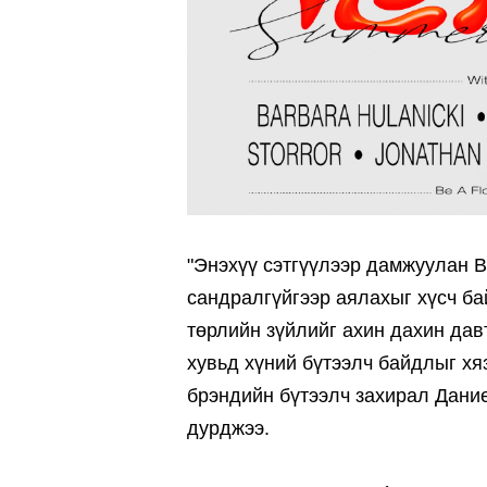
"Энэхүү сэтгүүлээр дамжуулан B
сандралгүйгээр аялахыг хүсч ба
төрлийн зүйлийг ахин дахин дав
хувьд хүний бүтээлч байдлыг хя
брэндийн бүтээлч захирал Дани
дурджээ.