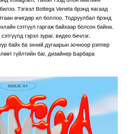
нд Instagram, Twitter гээд олон нийтийн
билээ. Тэгвэл Bottega Veneta брэнд яагаад
тгаан өчигдөр ил боллоо. Тодруулбал брэнд
онлайн сэтгүүл гаргаж байхаар болсон байна.
сэтгүүлд гэрэл зураг, видео бичлэг,
үүр байх ба эхний дугаарын зочноор рэппер
өлөөт гүйлтийн баг, дизайнер Барбара