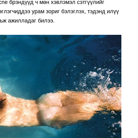
ne брэндүүд ч мөн хэвлэмэл сэтгүүлийг
глэгчиддээ урам зориг бэлэглэх, тэдэнд илүү
рьж ажилладаг билээ.